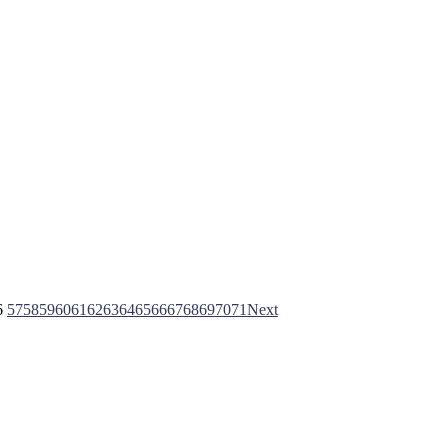
6
57
58
59
60
61
62
63
64
65
66
67
68
69
70
71
Next