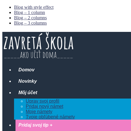
Blog with style effect
Blog – 1 column
Blog – 2 columns
Blog – 3 columns
Domov
Novinky
Môj účet
Uprav svoj profil
Pridaj nový námet
Moje námety
Tvoje obľúbené námety
Pridaj svoj tip +