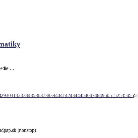
matiky
vedie …
8
29
30
31
32
33
34
35
36
37
38
39
40
41
42
43
44
45
46
47
48
49
50
51
52
53
54
55
5
udpap.sk (nonstop)