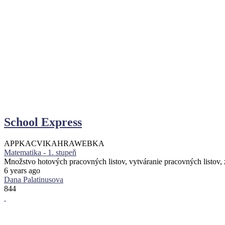
School Express
APPKA
CVIKA
HRA
WEBKA
Matematika - 1. stupeň
Množstvo hotových pracovných listov, vytváranie pracovných listov,
6 years ago
Dana Palatinusova
844