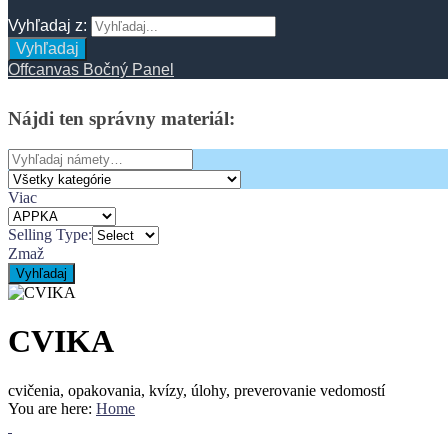
Vyhľadaj z:
Vyhľadaj
Offcanvas Bočný Panel
Nájdi
ten
správny
materiál:
Search
for:
Viac
Selling Type:
Zmaž
Vyhľadaj
CVIKA
cvičenia, opakovania, kvízy, úlohy, preverovanie vedomostí
You are here:
Home