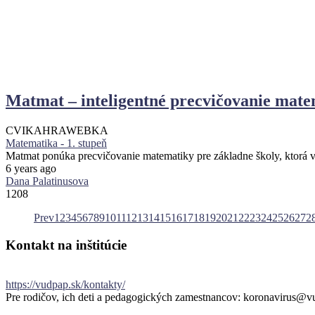
Matmat – inteligentné precvičovanie mate
CVIKA
HRA
WEBKA
Matematika - 1. stupeň
Matmat ponúka precvičovanie matematiky pre základne školy, ktorá 
6 years ago
Dana Palatinusova
1208
Prev
1
2
3
4
5
6
7
8
9
10
11
12
13
14
15
16
17
18
19
20
21
22
23
24
25
26
27
2
Kontakt
na
inštitúcie
https://vudpap.sk/kontakty/
Pre rodičov, ich deti a pedagogických zamestnancov: koronavirus@v