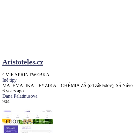
Aristoteles.cz
CVIKA
PRINT
WEBKA
Iné tipy
MATEMATIKA – FYZIKA – CHÉMIA ZŠ (od základov), SŠ Náv
6 years ago
Dana Palatinusova
904