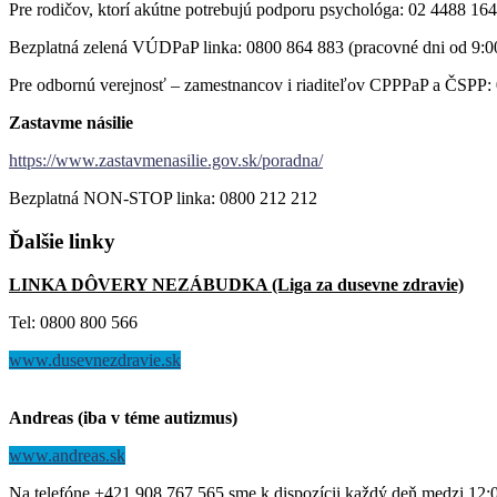
Pre rodičov, ktorí akútne potrebujú podporu psychológa: 02 4488 164
Bezplatná zelená VÚDPaP linka: 0800 864 883 (pracovné dni od 9:0
Pre odbornú verejnosť – zamestnancov i riaditeľov CPPPaP a ČSPP: 
Zastavme násilie
https://www.zastavmenasilie.gov.sk/poradna/
Bezplatná NON-STOP linka: 0800 212 212
Ďalšie
linky
LINKA DÔVERY NEZÁBUDKA (Liga za dusevne zdravie)
Tel: 0800 800 566
www.dusevnezdravie.sk
Andreas (iba v téme autizmus)
www.andreas.sk
Na telefóne +421 908 767 565 sme k dispozícii každý deň medzi 12: