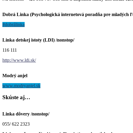
Dobrá Linka (Psychologická internetová poradňa pre mladých 
#dobrálinka
Linka detskej istoty (LDI) /nonstop/
116 111
http://www.ldi.sk/
Modrý anjel
www.modryanjel.sk
Skúste
aj…
Linka dôvery /nonstop/
055/ 622 2323