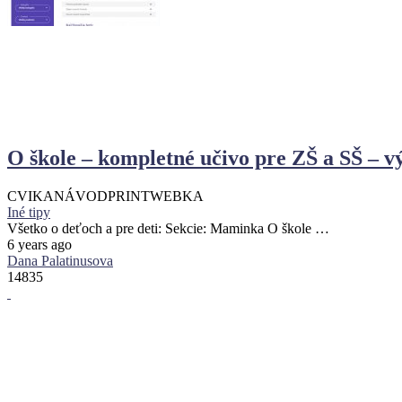
O škole – kompletné učivo pre ZŠ a SŠ – v
CVIKA
NÁVOD
PRINT
WEBKA
Iné tipy
Všetko o deťoch a pre deti: Sekcie: Maminka O škole …
6 years ago
Dana Palatinusova
14835