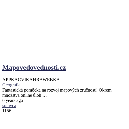
Mapovedovednosti.cz
APPKA
CVIKA
HRA
WEBKA
Geografia
Fantastická pomôcka na rozvoj mapových zručností. Okrem
množstva online úloh …
6 years ago
spravca
1156