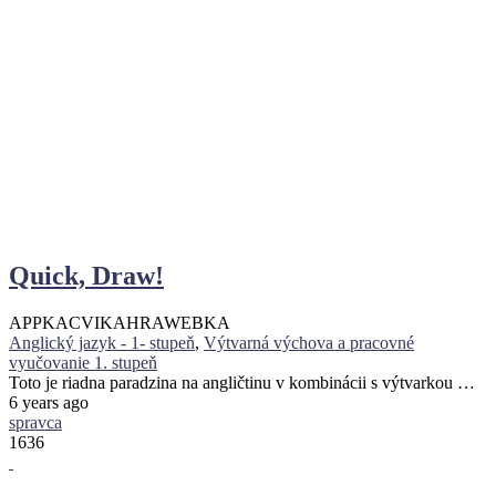
Quick, Draw!
APPKA
CVIKA
HRA
WEBKA
Anglický jazyk - 1- stupeň
,
Výtvarná výchova a pracovné
vyučovanie 1. stupeň
Toto je riadna paradzina na angličtinu v kombinácii s výtvarkou …
6 years ago
spravca
1636