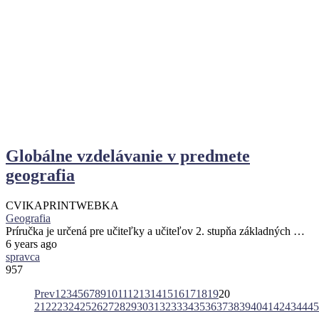
Globálne vzdelávanie v predmete
geografia
CVIKA
PRINT
WEBKA
Geografia
Príručka je určená pre učiteľky a učiteľov 2. stupňa základných …
6 years ago
spravca
957
Prev
1
2
3
4
5
6
7
8
9
10
11
12
13
14
15
16
17
18
19
20
21
22
23
24
25
26
27
28
29
30
31
32
33
34
35
36
37
38
39
40
41
42
43
44
45