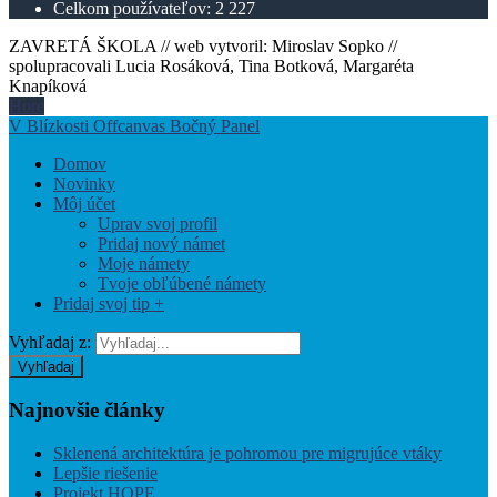
Celkom používateľov:
2 227
ZAVRETÁ ŠKOLA // web vytvoril: Miroslav Sopko //
spolupracovali Lucia Rosáková, Tina Botková, Margaréta
Knapíková
Hore
V Blízkosti Offcanvas Bočný Panel
Domov
Novinky
Môj účet
Uprav svoj profil
Pridaj nový námet
Moje námety
Tvoje obľúbené námety
Pridaj svoj tip +
Vyhľadaj z:
Vyhľadaj
Najnovšie
články
Sklenená architektúra je pohromou pre migrujúce vtáky
Lepšie riešenie
Projekt HOPE