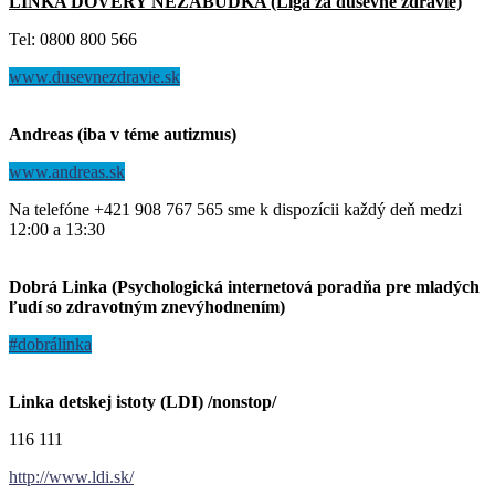
LINKA DÔVERY NEZÁBUDKA (Liga za dusevne zdravie)
Tel: 0800 800 566
www.dusevnezdravie.sk
Andreas (iba v téme autizmus)
www.andreas.sk
Na telefóne +421 908 767 565 sme k dispozícii každý deň medzi
12:00 a 13:30
Dobrá Linka (Psychologická internetová poradňa pre mladých
ľudí so zdravotným znevýhodnením)
#dobrálinka
Linka detskej istoty (LDI) /nonstop/
116 111
http://www.ldi.sk/