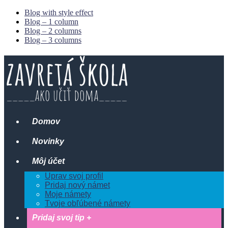
Blog with style effect
Blog – 1 column
Blog – 2 columns
Blog – 3 columns
Domov
Novinky
Môj účet
Uprav svoj profil
Pridaj nový námet
Moje námety
Tvoje obľúbené námety
Pridaj svoj tip +