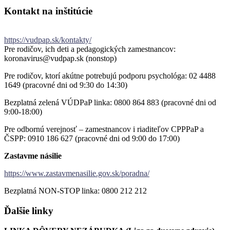
Kontakt
na
inštitúcie
https://vudpap.sk/kontakty/
Pre rodičov, ich deti a pedagogických zamestnancov:
koronavirus@vudpap.sk (nonstop)
Pre rodičov, ktorí akútne potrebujú podporu psychológa: 02 4488
1649 (pracovné dni od 9:30 do 14:30)
Bezplatná zelená VÚDPaP linka: 0800 864 883 (pracovné dni od
9:00-18:00)
Pre odbornú verejnosť – zamestnancov i riaditeľov CPPPaP a
ČSPP: 0910 186 627 (pracovné dni od 9:00 do 17:00)
Zastavme násilie
https://www.zastavmenasilie.gov.sk/poradna/
Bezplatná NON-STOP linka: 0800 212 212
Ďalšie
linky