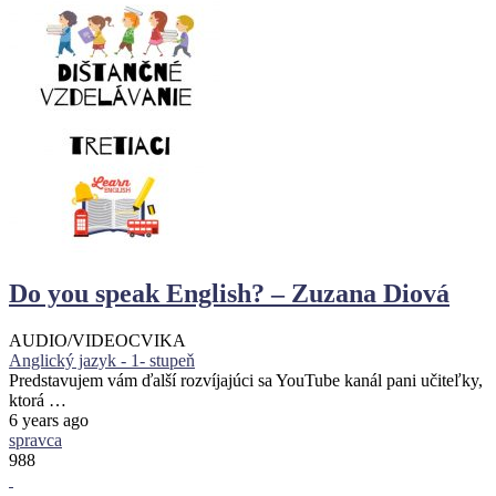
Do you speak English? – Zuzana Diová
AUDIO/VIDEO
CVIKA
Anglický jazyk - 1- stupeň
Predstavujem vám ďalší rozvíjajúci sa YouTube kanál pani učiteľky,
ktorá …
6 years ago
spravca
988