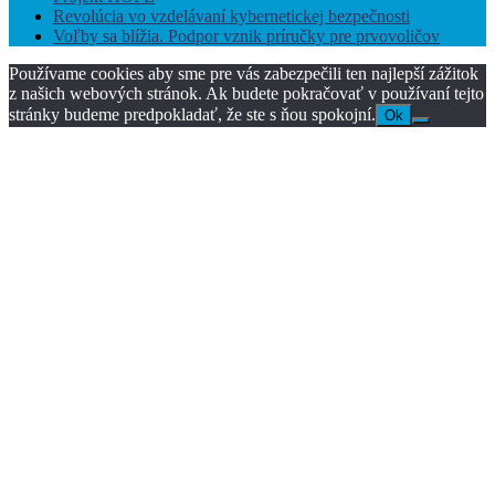
Revolúcia vo vzdelávaní kybernetickej bezpečnosti
Voľby sa blížia. Podpor vznik príručky pre prvovoličov
Používame cookies aby sme pre vás zabezpečili ten najlepší zážitok
z našich webových stránok. Ak budete pokračovať v používaní tejto
stránky budeme predpokladať, že ste s ňou spokojní.
Ok