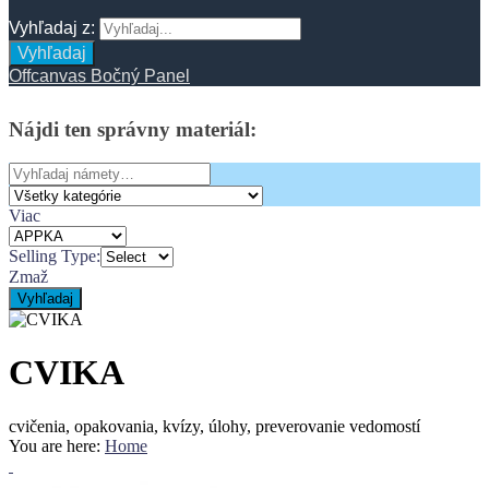
Vyhľadaj z:
Vyhľadaj
Offcanvas Bočný Panel
Nájdi
ten
správny
materiál:
Search
for:
Viac
Selling Type:
Zmaž
Vyhľadaj
CVIKA
cvičenia, opakovania, kvízy, úlohy, preverovanie vedomostí
You are here:
Home