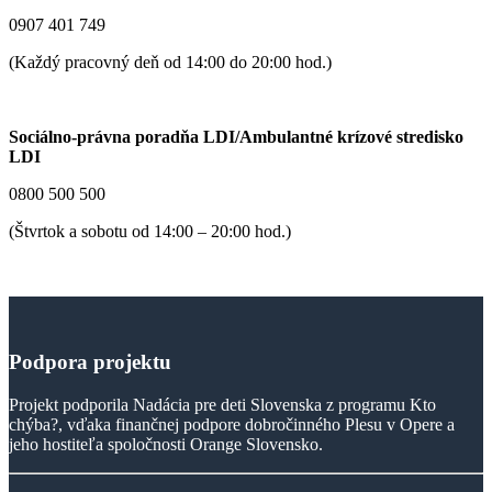
0907 401 749
(Každý pracovný deň od 14:00 do 20:00 hod.)
Sociálno-právna poradňa LDI/Ambulantné krízové stredisko
LDI
0800 500 500
(Štvrtok a sobotu od 14:00 – 20:00 hod.)
Podpora
projektu
Projekt podporila Nadácia pre deti Slovenska z programu Kto
chýba?, vďaka finančnej podpore dobročinného Plesu v Opere a
jeho hostiteľa spoločnosti Orange Slovensko.