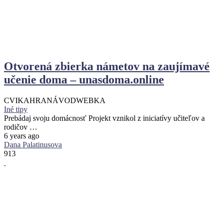
Otvorená zbierka námetov na zaujímavé
učenie doma – unasdoma.online
CVIKA
HRA
NÁVOD
WEBKA
Iné tipy
Prebádaj svoju domácnosť Projekt vznikol z iniciatívy učiteľov a
rodičov …
6 years ago
Dana Palatinusova
913