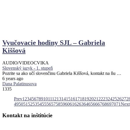
Vyučovacie hodiny SJL – Gabriela
Kiššová
AUDIO/VIDEO
CVIKA
Slovenský jazyk - 1. stupeň
Pozrite sa ako učí slovenčinu Gabriela Kiššová, kontakt na ňu …
6 years ago
Dana Palatinusova
1335
Prev
1
2
3
4
5
6
7
8
9
10
11
12
13
14
15
16
17
18
19
20
21
22
23
24
25
26
27
2
49
50
51
52
53
54
55
56
57
58
59
60
61
62
63
64
65
66
67
68
69
70
71
Next
Kontakt
na
inštitúcie