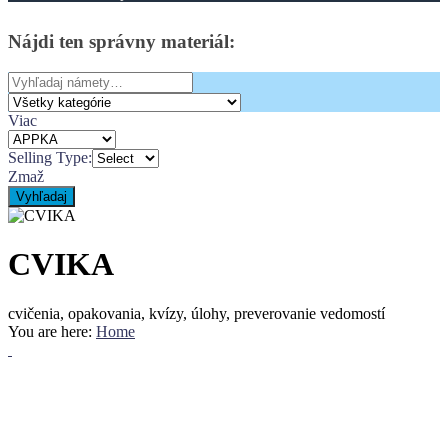
Nájdi
ten
správny
materiál:
Search
for:
Viac
Selling Type:
Zmaž
Vyhľadaj
CVIKA
cvičenia, opakovania, kvízy, úlohy, preverovanie vedomostí
You are here:
Home