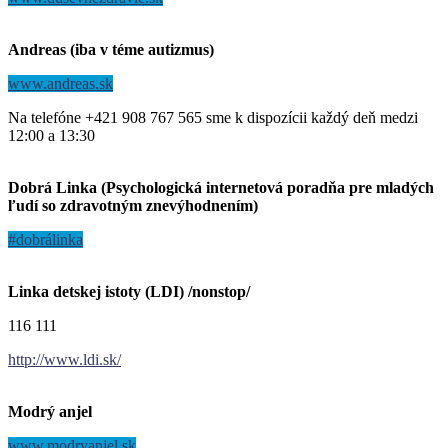
Andreas (iba v téme autizmus)
www.andreas.sk
Na telefóne +421 908 767 565 sme k dispozícii každý deň medzi
12:00 a 13:30
Dobrá Linka (Psychologická internetová poradňa pre mladých
ľudí so zdravotným znevýhodnením)
#dobrálinka
Linka detskej istoty (LDI) /nonstop/
116 111
http://www.ldi.sk/
Modrý anjel
www.modryanjel.sk