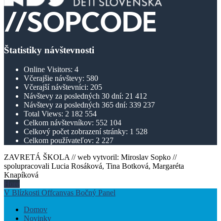
Štatistiky návštevnosti
Online Visitors:
4
Včerajšie návštevy:
580
Včerajší návštevníci:
205
Návštevy za posledných 30 dní:
21 412
Návštevy za posledných 365 dní:
339 237
Total Views:
2 182 554
Celkom návštevníkov:
552 104
Celkový počet zobrazení stránky:
1 528
Celkom používateľov:
2 227
ZAVRETÁ ŠKOLA // web vytvoril: Miroslav Sopko //
spolupracovali Lucia Rosáková, Tina Botková, Margaréta
Knapíková
Hore
V Blízkosti Offcanvas Bočný Panel
Domov
Novinky