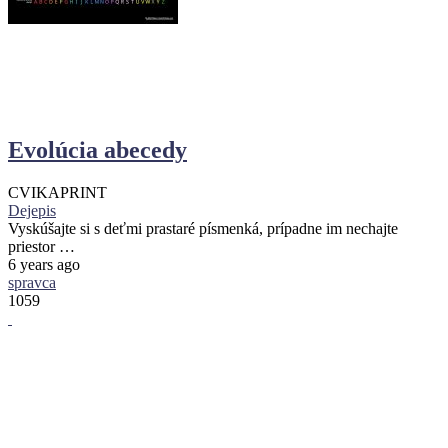
Evolúcia abecedy
CVIKA
PRINT
Dejepis
Vyskúšajte si s deťmi prastaré písmenká, prípadne im nechajte
priestor …
6 years ago
spravca
1059