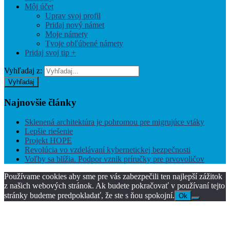
Môj účet
Uprav svoj profil
Pridaj nový námet
Moje námety
Tvoje obľúbené námety
Pridaj svoj tip +
Vyhľadaj z:
Vyhľadaj
Najnovšie
články
Sklenená architektúra je pohromou pre migrujúce vtáky
Lepšie riešenie
Projekt HOPE
Revolúcia vo vzdelávaní kybernetickej bezpečnosti
Voľby sa blížia. Podpor vznik príručky pre prvovoličov
Používame cookies aby sme pre vás zabezpečili ten najlepší zážitok
z našich webových stránok. Ak budete pokračovať v používaní tejto
stránky budeme predpokladať, že ste s ňou spokojní.
Ok