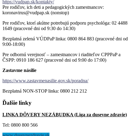
https://vudpap.sk/kontakty/
Pre rodičov, ich deti a pedagogických zamestnancov:
koronavirus@vudpap.sk (nonstop)
Pre rodičov, ktorí akútne potrebujú podporu psychológa: 02 4488
1649 (pracovné dni od 9:30 do 14:30)
Bezplatná zelená VÚDPaP linka: 0800 864 883 (pracovné dni od
9:00-18:00)
Pre odbornú verejnosť – zamestnancov i riaditeľov CPPPaP a
ČSPP: 0910 186 627 (pracovné dni od 9:00 do 17:00)
Zastavme násilie
https://www.zastavmenasilie.gov.sk/poradna/
Bezplatná NON-STOP linka: 0800 212 212
Ďalšie
linky
LINKA DÔVERY NEZÁBUDKA (Liga za dusevne zdravie)
Tel: 0800 800 566
www.dusevnezdravie.sk