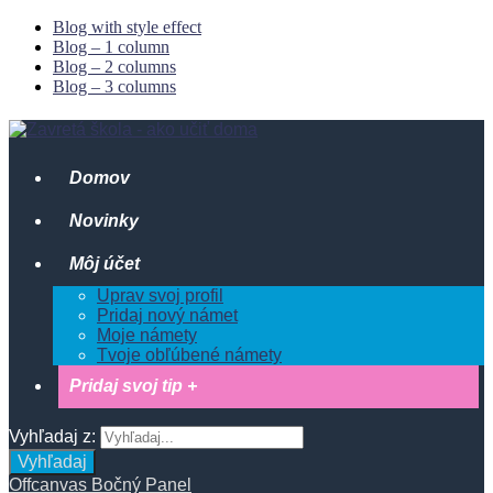
Blog with style effect
Blog – 1 column
Blog – 2 columns
Blog – 3 columns
Domov
Novinky
Môj účet
Uprav svoj profil
Pridaj nový námet
Moje námety
Tvoje obľúbené námety
Pridaj svoj tip +
Vyhľadaj z:
Vyhľadaj
Offcanvas Bočný Panel