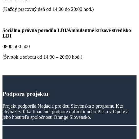
(Každý pracovný deň od 14:00 do 20:00 hod.)
Sociálno-právna poradňa LDI/Ambulantné krízové stredisko
LDI
0800 500 500
(Štvrtok a sobotu od 14:00 – 20:00 hod.)
Podpora
projektu
Projekt podporila Nadácia pre deti Slovenska z programu Kto
chýba?, vďaka finančnej podpore dobročinného Plesu v Opere a
jeho hostiteľa spoločnosti Orange Slovensko.