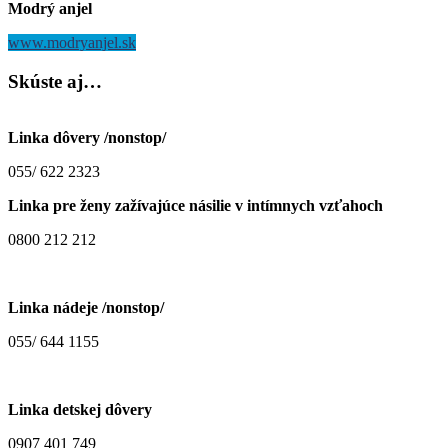
Modrý anjel
www.modryanjel.sk
Skúste
aj…
Linka dôvery /nonstop/
055/ 622 2323
Linka pre ženy zažívajúce násilie v intímnych vzťahoch
0800 212 212
Linka nádeje /nonstop/
055/ 644 1155
Linka detskej dôvery
0907 401 749