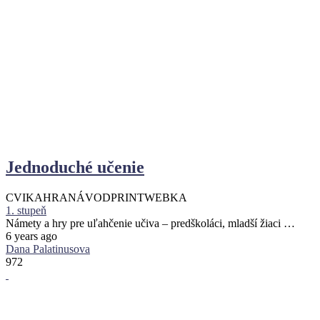
Jednoduché učenie
CVIKA
HRA
NÁVOD
PRINT
WEBKA
1. stupeň
Námety a hry pre uľahčenie učiva – predškoláci, mladší žiaci …
6 years ago
Dana Palatinusova
972