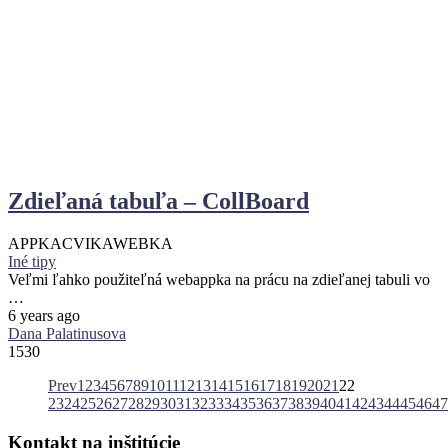
Zdieľaná tabuľa – CollBoard
APPKA
CVIKA
WEBKA
Iné tipy
Veľmi ľahko použiteľná webappka na prácu na zdieľanej tabuli vo
…
6 years ago
Dana Palatinusova
1530
Prev
1
2
3
4
5
6
7
8
9
10
11
12
13
14
15
16
17
18
19
20
21
22
23
24
25
26
27
28
29
30
31
32
33
34
35
36
37
38
39
40
41
42
43
44
45
46
47
Kontakt
na
inštitúcie