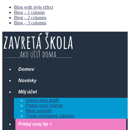
Blog with style effect
Blog – 1 column
Blog – 2 columns
Blog – 3 columns
Domov
Novinky
Môj účet
Uprav svoj profil
Pridaj nový námet
Moje námety
Tvoje obľúbené námety
Pridaj svoj tip +