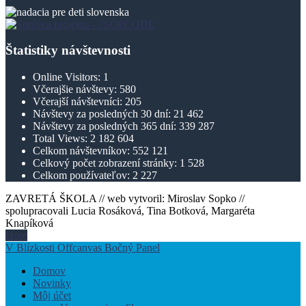
Štatistiky návštevnosti
Online Visitors:
1
Včerajšie návštevy:
580
Včerajší návštevníci:
205
Návštevy za posledných 30 dní:
21 462
Návštevy za posledných 365 dní:
339 287
Total Views:
2 182 604
Celkom návštevníkov:
552 121
Celkový počet zobrazení stránky:
1 528
Celkom používateľov:
2 227
ZAVRETÁ ŠKOLA // web vytvoril: Miroslav Sopko //
spolupracovali Lucia Rosáková, Tina Botková, Margaréta
Knapíková
Hore
V Blízkosti Offcanvas Bočný Panel
Domov
Novinky
Môj účet