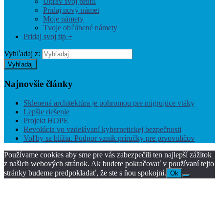
Uprav svoj profil
Pridaj nový námet
Moje námety
Tvoje obľúbené námety
Pridaj svoj tip +
Vyhľadaj z:
Vyhľadaj
Najnovšie
články
Sklenená architektúra je pohromou pre migrujúce vtáky
Lepšie riešenie
Projekt HOPE
Revolúcia vo vzdelávaní kybernetickej bezpečnosti
Voľby sa blížia. Podpor vznik príručky pre prvovoličov
Používame cookies aby sme pre vás zabezpečili ten najlepší zážitok
z našich webových stránok. Ak budete pokračovať v používaní tejto
stránky budeme predpokladať, že ste s ňou spokojní.
Ok