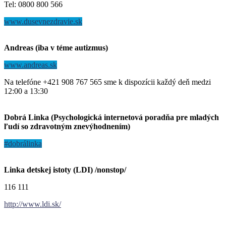
Tel: 0800 800 566
www.dusevnezdravie.sk
Andreas (iba v téme autizmus)
www.andreas.sk
Na telefóne +421 908 767 565 sme k dispozícii každý deň medzi
12:00 a 13:30
Dobrá Linka (Psychologická internetová poradňa pre mladých
ľudí so zdravotným znevýhodnením)
#dobrálinka
Linka detskej istoty (LDI) /nonstop/
116 111
http://www.ldi.sk/