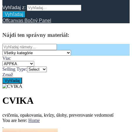
Vyhľadaj z:
Vyhľadaj
Offcanvas Bočný Panel
Nájdi
ten
správny
materiál:
Search
for:
Viac
Selling Type:
Zmaž
Vyhľadaj
CVIKA
cvičenia, opakovania, kvízy, úlohy, preverovanie vedomostí
You are here:
Home