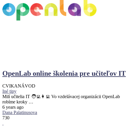
OpenLab online školenia pre učiteľov IT
CVIKA
NÁVOD
Iné tipy
Milí učitelia IT 🧑‍💻👩‍💻 Vo vzdelávacej organizácii OpenLab
robíme kroky …
6 years ago
Dana Palatinusova
730