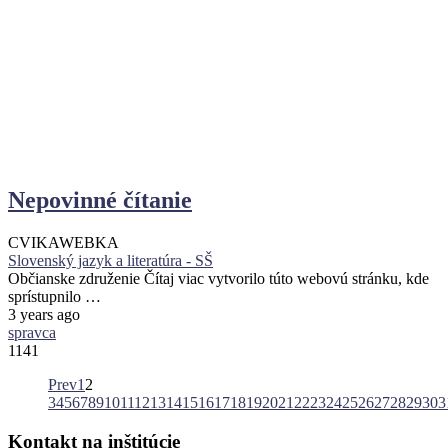
Nepovinné čítanie
CVIKA
WEBKA
Slovenský jazyk a literatúra - SŠ
Občianske združenie Čítaj viac vytvorilo túto webovú stránku, kde
sprístupnilo …
3 years ago
spravca
1141
Prev
1
2
3
4
5
6
7
8
9
10
11
12
13
14
15
16
17
18
19
20
21
22
23
24
25
26
27
28
29
30
3
Kontakt
na
inštitúcie