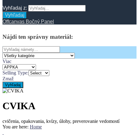
Vyhľadaj z:
Vyhľadaj
Offcanvas Bočný Panel
Nájdi
ten
správny
materiál:
Search
for:
Viac
Selling Type:
Zmaž
Vyhľadaj
CVIKA
cvičenia, opakovania, kvízy, úlohy, preverovanie vedomostí
You are here:
Home