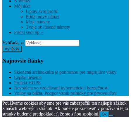
Novinky
Môj účet
Uprav svoj profil
Pridaj nový námet
Moje námety
Tvoje obľúbené námety
Pridaj svoj tip +
Vyhľadaj z:
Vyhľadaj
Najnovšie
články
Sklenená architektúra je pohromou pre migrujúce vtáky
Lepšie riešenie
Projekt HOPE
Revolúcia vo vzdelávaní kybernetickej bezpečnosti
Voľby sa blížia. Podpor vznik príručky pre prvovoličov
Používame cookies aby sme pre vás zabezpečili ten najlepší zážitok
z našich webových stránok. Ak budete pokračovať v používaní tejto
stránky budeme predpokladať, že ste s ňou spokojní.
Ok