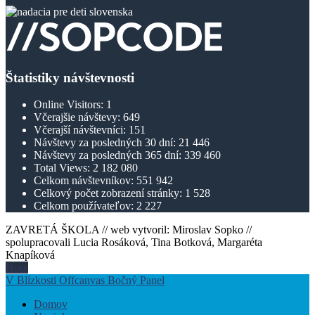
Štatistiky návštevnosti
Online Visitors:
1
Včerajšie návštevy:
649
Včerajší návštevníci:
151
Návštevy za posledných 30 dní:
21 446
Návštevy za posledných 365 dní:
339 460
Total Views:
2 182 080
Celkom návštevníkov:
551 942
Celkový počet zobrazení stránky:
1 528
Celkom používateľov:
2 227
ZAVRETÁ ŠKOLA // web vytvoril: Miroslav Sopko //
spolupracovali Lucia Rosáková, Tina Botková, Margaréta
Knapíková
Hore
V Blízkosti Offcanvas Bočný Panel
Domov