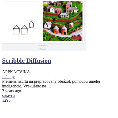
Scribble Diffusion
APPKA
CVIKA
Iné tipy
Premena náčrtu na prepracovaný obrázok pomocou umelej
inteligencie. Vyskúšajte na …
3 years ago
spravca
1295