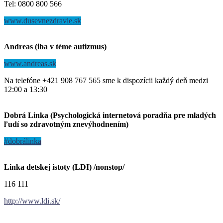
Tel: 0800 800 566
www.dusevnezdravie.sk
Andreas (iba v téme autizmus)
www.andreas.sk
Na telefóne +421 908 767 565 sme k dispozícii každý deň medzi
12:00 a 13:30
Dobrá Linka (Psychologická internetová poradňa pre mladých
ľudí so zdravotným znevýhodnením)
#dobrálinka
Linka detskej istoty (LDI) /nonstop/
116 111
http://www.ldi.sk/