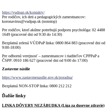
https://vudpap.sk/kontakty/
Pre rodičov, ich deti a pedagogických zamestnancov:
koronavirus@vudpap.sk (nonstop)
Pre rodičov, ktorí akútne potrebujú podporu psychológa: 02 4488
1649 (pracovné dni od 9:30 do 14:30)
Bezplatná zelená VÚDPaP linka: 0800 864 883 (pracovné dni od
9:00-18:00)
Pre odbornú verejnosť – zamestnancov i riaditeľov CPPPaP a
ČSPP: 0910 186 627 (pracovné dni od 9:00 do 17:00)
Zastavme násilie
https://www.zastavmenasilie.gov.sk/poradna/
Bezplatná NON-STOP linka: 0800 212 212
Ďalšie
linky
LINKA DÔVERY NEZÁBUDKA (Liga za dusevne zdravie)