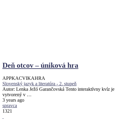
Deň otcov – úniková hra
APPKA
CVIKA
HRA
Slovenský jazyk a literatúra - 2. stupeň
Autor: Lenka Ježó Garančovská Tento interaktívny kvíz je
vytvorený v …
3 years ago
spravca
1321