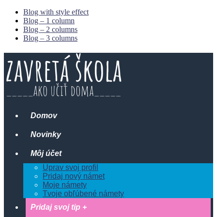
Blog with style effect
Blog – 1 column
Blog – 2 columns
Blog – 3 columns
Domov
Novinky
Môj účet
Uprav svoj profil
Pridaj nový námet
Moje námety
Tvoje obľúbené námety
Pridaj svoj tip +