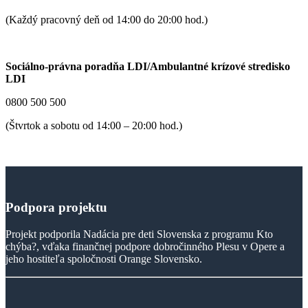
(Každý pracovný deň od 14:00 do 20:00 hod.)
Sociálno-právna poradňa LDI/Ambulantné krízové stredisko
LDI
0800 500 500
(Štvrtok a sobotu od 14:00 – 20:00 hod.)
Podpora
projektu
Projekt podporila Nadácia pre deti Slovenska z programu Kto
chýba?, vďaka finančnej podpore dobročinného Plesu v Opere a
jeho hostiteľa spoločnosti Orange Slovensko.