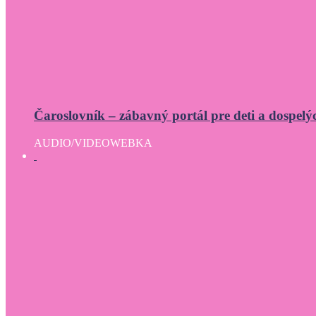
Čaroslovník – zábavný portál pre deti a dospelý
AUDIO/VIDEO
WEBKA