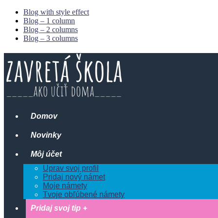
Blog with style effect
Blog – 1 column
Blog – 2 columns
Blog – 3 columns
Domov
Novinky
Môj účet
Uprav svoj profil
Pridaj nový námet
Moje námety
Tvoje obľúbené námety
Pridaj svoj tip +