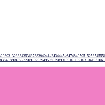
…
8
29
30
31
32
33
34
35
36
37
38
39
40
41
42
43
44
45
46
47
48
49
50
51
52
53
54
55
5
83
84
85
86
87
88
89
90
91
92
93
94
95
96
97
98
99
100
101
102
103
104
105
106
1