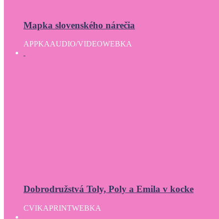
Mapka slovenského nárečia
APPKA
AUDIO/VIDEO
WEBKA
Dobrodružstvá Toly, Poly a Emila v kocke
CVIKA
PRINT
WEBKA