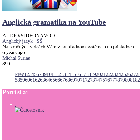
Anglická gramatika na YouTube
AUDIO/VIDEO
NÁVOD
Anglický jazyk - SŠ
Na stručných videách Vám v prehľadnom systéme a na príkladoch 
6 years ago
Michal Surina
899
Prev
1
2
3
4
5
6
7
8
9
10
11
12
13
14
15
16
17
18
19
20
21
22
23
24
25
26
27
2
58
59
60
61
62
63
64
65
66
67
68
69
70
71
72
73
74
75
76
77
78
79
80
81
82
Pozri
si
aj