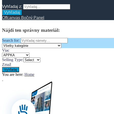
Vyhľadaj z:
Vyhľadaj
Offcanvas Bočný Panel
Nájdi
ten
správny
materiál:
Search for:
Viac
Selling Type:
Zmaž
Vyhľadaj
You are here:
Home