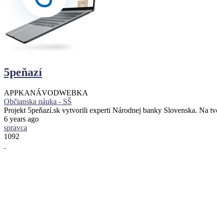
5peňazí
APPKA
NÁVOD
WEBKA
Občianska náuka - SŠ
Projekt 5peňazí.sk vytvorili experti Národnej banky Slovenska. Na 
6 years ago
spravca
1092