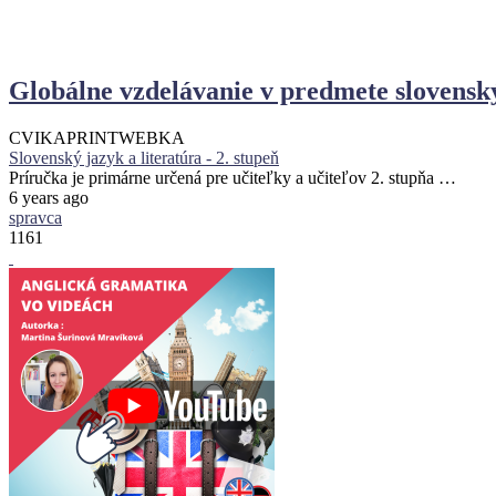
Globálne vzdelávanie v predmete slovenský
CVIKA
PRINT
WEBKA
Slovenský jazyk a literatúra - 2. stupeň
Príručka je primárne určená pre učiteľky a učiteľov 2. stupňa …
6 years ago
spravca
1161