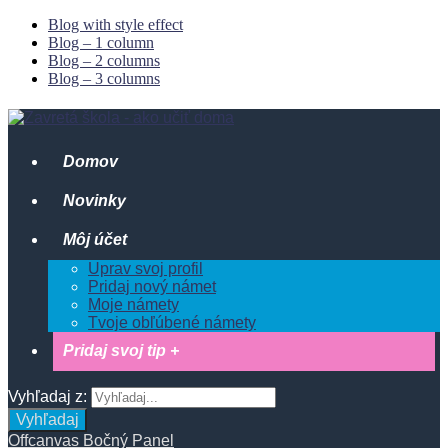
Blog with style effect
Blog – 1 column
Blog – 2 columns
Blog – 3 columns
Domov
Novinky
Môj účet
Uprav svoj profil
Pridaj nový námet
Moje námety
Tvoje obľúbené námety
Pridaj svoj tip +
Vyhľadaj z:
Vyhľadaj
Offcanvas Bočný Panel