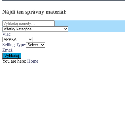
Nájdi
ten
správny
materiál:
Search
for:
Viac
Selling Type:
Zmaž
Vyhľadaj
You are here:
Home