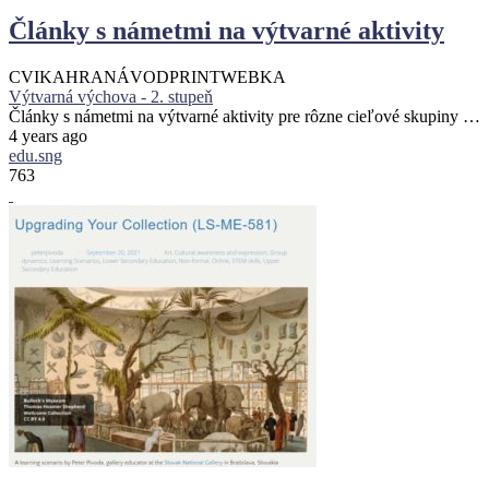
Články s námetmi na výtvarné aktivity
CVIKA
HRA
NÁVOD
PRINT
WEBKA
Výtvarná výchova - 2. stupeň
Články s námetmi na výtvarné aktivity pre rôzne cieľové skupiny …
4 years ago
edu.sng
763