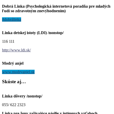
Dobrá Linka (Psychologická internetová poradňa pre mladých
ľudí so zdravotným znevýhodnením)
#dobrálinka
Linka detskej istoty (LDI) /nonstop/
116 111
http://www.ldi.sk/
Modrý anjel
www.modryanjel.sk
Skúste
aj…
Linka dôvery /nonstop/
055/ 622 2323
Linka pre ženy zažívajúce násilie v intímnych vzťahoch