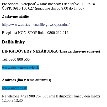
Pre odbornú verejnosť – zamestnancov i riaditeľov CPPPaP a
ČSPP: 0910 186 627 (pracovné dni od 9:00 do 17:00)
Zastavme násilie
https://www.zastavmenasilie.gov.sk/poradna/
Bezplatná NON-STOP linka: 0800 212 212
Ďalšie
linky
LINKA DÔVERY NEZÁBUDKA (Liga za dusevne zdravie)
Tel: 0800 800 566
www.dusevnezdravie.sk
Andreas (iba v téme autizmus)
www.andreas.sk
Na telefóne +421 908 767 565 sme k dispozícii každý deň medzi
12:00 a 13:30