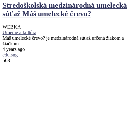
Stredoškolská medzinárodná umelecká
súťaž Máš umelecké črevo?
WEBKA
Umenie a kultúra
Máš umelecké črevo? je medzinárodná súťaž určená žiakom a
žiačkam …
4 years ago
edu.sng
568