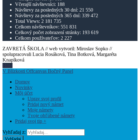
Včerajší návštevníci:
188
Návštevy za posledných 30 dní:
21 550
Návštevy za posledných 365 dní:
339 472
Total Views:
2 181 735
Celkom návštevníkov:
551 831
Celkový počet zobrazení stránky:
193 619
Celkom používateľov:
2 227
ZAVRETÁ ŠKOLA // web vytvoril: Miroslav Sopko //
spolupracovali Lucia Rosáková, Tina Botková, Margaréta
Knapíková
Hore
V Blízkosti Offcanvas Bočný Panel
Domov
Novinky
Môj účet
Uprav svoj profil
Pridaj nový námet
Moje námety
Tvoje obľúbené námety
Pridaj svoj tip +
Vyhľadaj z:
Vyhľadaj