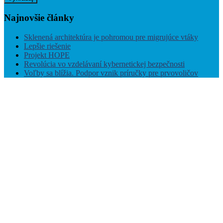
Najnovšie
články
Sklenená architektúra je pohromou pre migrujúce vtáky
Lepšie riešenie
Projekt HOPE
Revolúcia vo vzdelávaní kybernetickej bezpečnosti
Voľby sa blížia. Podpor vznik príručky pre prvovoličov