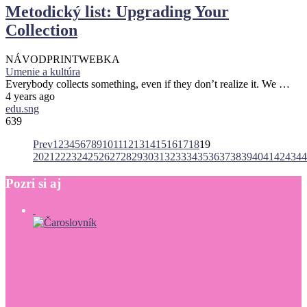
Metodický list: Upgrading Your
Collection
NÁVOD
PRINT
WEBKA
Umenie a kultúra
Everybody collects something, even if they don’t realize it. We …
4 years ago
edu.sng
639
Prev
1
2
3
4
5
6
7
8
9
10
11
12
13
14
15
16
17
18
19
20
21
22
23
24
25
26
27
28
29
30
31
32
33
34
35
36
37
38
39
40
41
42
43
44
Pozri
si
aj