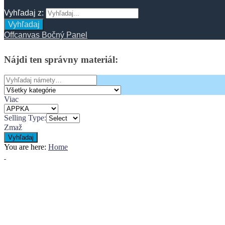
Vyhľadaj z:
Vyhľadaj
Offcanvas Bočný Panel
Nájdi
ten
správny
materiál:
Search
for:
Viac
Selling Type:
Zmaž
Vyhľadaj
You are here:
Home