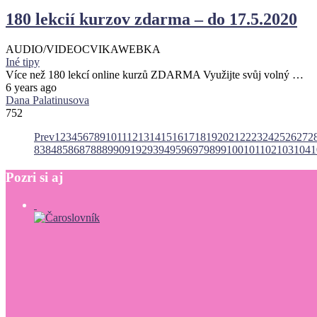
180 lekcií kurzov zdarma – do 17.5.2020
AUDIO/VIDEO
CVIKA
WEBKA
Iné tipy
Více než 180 lekcí online kurzů ZDARMA Využijte svůj volný …
6 years ago
Dana Palatinusova
752
Prev
1
2
3
4
5
6
7
8
9
10
11
12
13
14
15
16
17
18
19
20
21
22
23
24
25
26
27
2
83
84
85
86
87
88
89
90
91
92
93
94
95
96
97
98
99
100
101
102
103
104
1
Pozri
si
aj