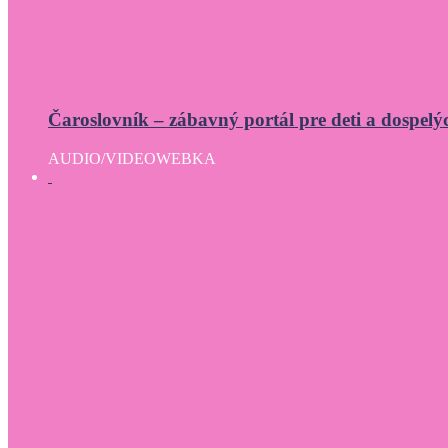
Čaroslovník – zábavný portál pre deti a dospelý
AUDIO/VIDEO
WEBKA