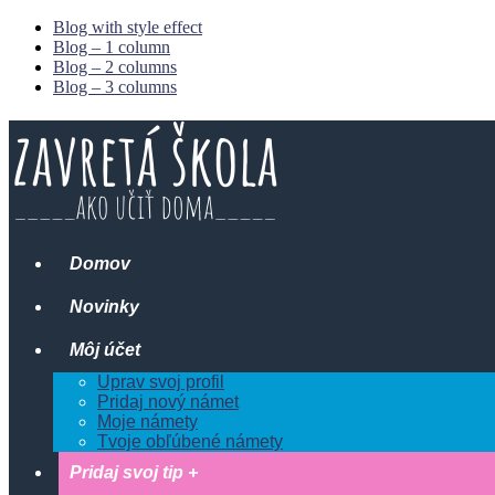
Blog with style effect
Blog – 1 column
Blog – 2 columns
Blog – 3 columns
Domov
Novinky
Môj účet
Uprav svoj profil
Pridaj nový námet
Moje námety
Tvoje obľúbené námety
Pridaj svoj tip +