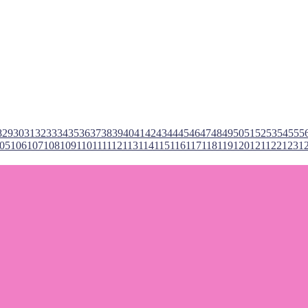
8
29
30
31
32
33
34
35
36
37
38
39
40
41
42
43
44
45
46
47
48
49
50
51
52
53
54
55
5
05
106
107
108
109
110
111
112
113
114
115
116
117
118
119
120
121
122
123
1