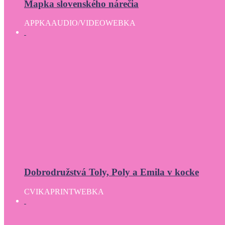
Mapka slovenského nárečia
APPKA
AUDIO/VIDEO
WEBKA
Dobrodružstvá Toly, Poly a Emila v kocke
CVIKA
PRINT
WEBKA