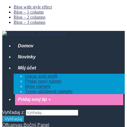
Blog with style effect
Blog – 1 column
Blog – 2 columns
Blog – 3 columns
Domov
Novinky
Môj účet
Uprav svoj profil
Pridaj nový námet
Moje námety
Tvoje obľúbené námety
Pridaj svoj tip +
Vyhľadaj z:
Vyhľadaj
Offcanvas Bočný Panel