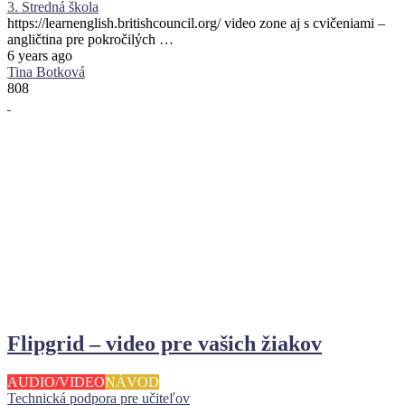
3. Stredná škola
https://learnenglish.britishcouncil.org/ video zone aj s cvičeniami –
angličtina pre pokročilých …
6 years ago
Tina Botková
808
Flipgrid – video pre vašich žiakov
AUDIO/VIDEO
NÁVOD
Technická podpora pre učiteľov