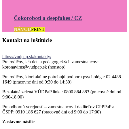
Čokoroboti a deepfakes / CZ
NÁVOD
PRINT
Kontakt
na
inštitúcie
https://vudpap.sk/kontakty/
Pre rodičov, ich deti a pedagogických zamestnancov:
koronavirus@vudpap.sk (nonstop)
Pre rodičov, ktorí akútne potrebujú podporu psychológa: 02 4488
1649 (pracovné dni od 9:30 do 14:30)
Bezplatná zelená VÚDPaP linka: 0800 864 883 (pracovné dni od
9:00-18:00)
Pre odbornú verejnosť – zamestnancov i riaditeľov CPPPaP a
ČSPP: 0910 186 627 (pracovné dni od 9:00 do 17:00)
Zastavme násilie