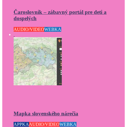
Čaroslovník – zábavný portál pre deti a
dospelých
AUDIO/VIDEO
WEBKA
Mapka slovenského nárečia
APPKA
AUDIO/VIDEO
WEBKA