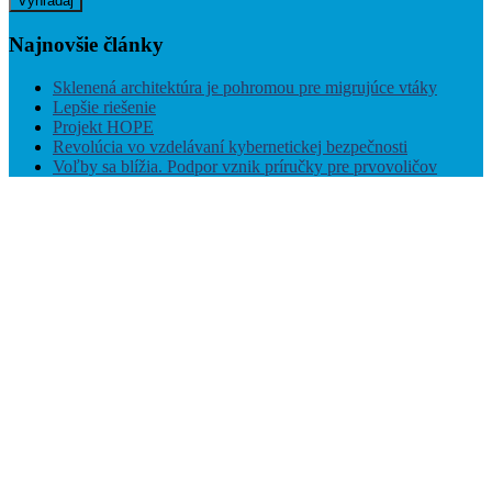
Vyhľadaj
Najnovšie
články
Sklenená architektúra je pohromou pre migrujúce vtáky
Lepšie riešenie
Projekt HOPE
Revolúcia vo vzdelávaní kybernetickej bezpečnosti
Voľby sa blížia. Podpor vznik príručky pre prvovoličov