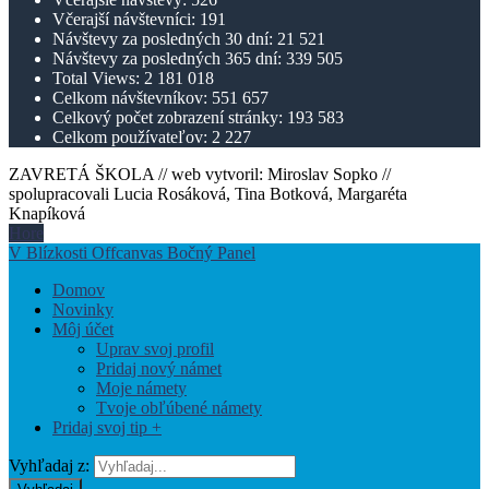
Včerajší návštevníci:
191
Návštevy za posledných 30 dní:
21 521
Návštevy za posledných 365 dní:
339 505
Total Views:
2 181 018
Celkom návštevníkov:
551 657
Celkový počet zobrazení stránky:
193 583
Celkom používateľov:
2 227
ZAVRETÁ ŠKOLA // web vytvoril: Miroslav Sopko //
spolupracovali Lucia Rosáková, Tina Botková, Margaréta
Knapíková
Hore
V Blízkosti Offcanvas Bočný Panel
Domov
Novinky
Môj účet
Uprav svoj profil
Pridaj nový námet
Moje námety
Tvoje obľúbené námety
Pridaj svoj tip +
Vyhľadaj z: