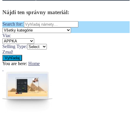
Nájdi
ten
správny
materiál:
Search for:
Viac
Selling Type:
Zmaž
Vyhľadaj
You are here:
Home