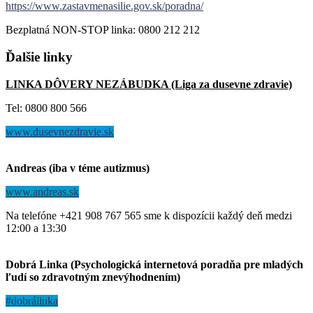
https://www.zastavmenasilie.gov.sk/poradna/
Bezplatná NON-STOP linka: 0800 212 212
Ďalšie
linky
LINKA DÔVERY NEZÁBUDKA (Liga za dusevne zdravie)
Tel: 0800 800 566
www.dusevnezdravie.sk
Andreas (iba v téme autizmus)
www.andreas.sk
Na telefóne +421 908 767 565 sme k dispozícii každý deň medzi
12:00 a 13:30
Dobrá Linka (Psychologická internetová poradňa pre mladých
ľudí so zdravotným znevýhodnením)
#dobrálinka