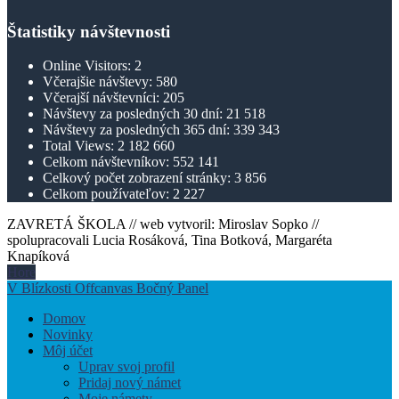
Štatistiky návštevnosti
Online Visitors:
2
Včerajšie návštevy:
580
Včerajší návštevníci:
205
Návštevy za posledných 30 dní:
21 518
Návštevy za posledných 365 dní:
339 343
Total Views:
2 182 660
Celkom návštevníkov:
552 141
Celkový počet zobrazení stránky:
3 856
Celkom používateľov:
2 227
ZAVRETÁ ŠKOLA // web vytvoril: Miroslav Sopko //
spolupracovali Lucia Rosáková, Tina Botková, Margaréta
Knapíková
Hore
V Blízkosti Offcanvas Bočný Panel
Domov
Novinky
Môj účet
Uprav svoj profil
Pridaj nový námet
Moje námety