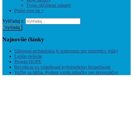
Tvoje obľúbené námety
Pridaj svoj tip +
Vyhľadaj z:
Vyhľadaj
Najnovšie
články
Sklenená architektúra je pohromou pre migrujúce vtáky
Lepšie riešenie
Projekt HOPE
Revolúcia vo vzdelávaní kybernetickej bezpečnosti
Voľby sa blížia. Podpor vznik príručky pre prvovoličov