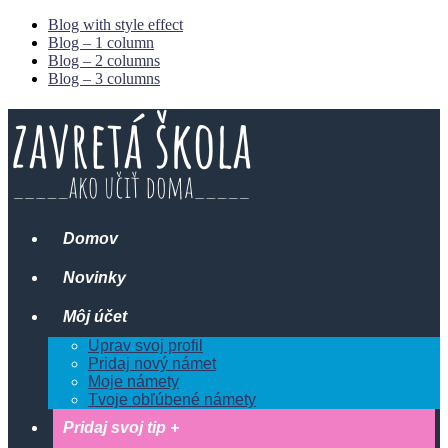
Blog with style effect
Blog – 1 column
Blog – 2 columns
Blog – 3 columns
Domov
Novinky
Môj účet
Uprav svoj profil
Pridaj nový námet
Moje námety
Tvoje obľúbené námety
Pridaj svoj tip +