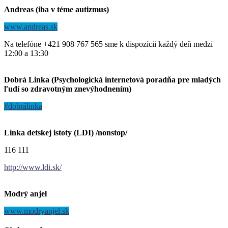
Andreas (iba v téme autizmus)
www.andreas.sk
Na telefóne +421 908 767 565 sme k dispozícii každý deň medzi
12:00 a 13:30
Dobrá Linka (Psychologická internetová poradňa pre mladých
ľudí so zdravotným znevýhodnením)
#dobrálinka
Linka detskej istoty (LDI) /nonstop/
116 111
http://www.ldi.sk/
Modrý anjel
www.modryanjel.sk