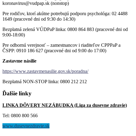
koronavirus@vudpap.sk (nonstop)
Pre rodičov, ktorí akútne potrebujú podporu psychológa: 02 4488
1649 (pracovné dni od 9:30 do 14:30)
Bezplatná zelená VÚDPaP linka: 0800 864 883 (pracovné dni od
9:00-18:00)
Pre odbornú verejnosť – zamestnancov i riaditeľov CPPPaP a
ČSPP: 0910 186 627 (pracovné dni od 9:00 do 17:00)
Zastavme násilie
https://www.zastavmenasilie.gov.sk/poradna/
Bezplatná NON-STOP linka: 0800 212 212
Ďalšie
linky
LINKA DÔVERY NEZÁBUDKA (Liga za dusevne zdravie)
Tel: 0800 800 566
www.dusevnezdravie.sk