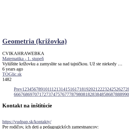
Geometria (križovka)
CVIKA
HRA
WEBKA
Matematika - 1. stupeň
Vylúštite krížovku a zamyslite sa nad tajničkou. Už ste niekedy …
6 years ago
TOGlic.sk
1482
Prev
1
2
3
4
5
6
7
8
9
10
11
12
13
14
15
16
17
18
19
20
21
22
23
24
25
26
27
2
66
67
68
69
70
71
72
73
74
75
76
77
78
79
80
81
82
83
84
85
86
87
88
89
90
Kontakt
na
inštitúcie
https://vudpap.sk/kontakty/
Pre rodičov, ich deti a pedagogických zamestnancov: