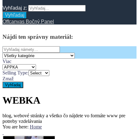
Vyhľadaj z:
Vyhľadaj
Offcanvas Bočný Panel
Nájdi
ten
správny
materiál:
Search
for:
Viac
Selling Type:
Zmaž
Vyhľadaj
WEBKA
blog, webové stránky a všetko čo nájdete vo formáte www pre
potreby vzdelávania
You are here:
Home