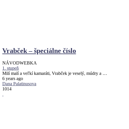
Vrabček – špeciálne číslo
NÁVOD
WEBKA
1. stupeň
Milí malí a veľkí kamaráti, Vrabček je veselý, múdry a …
6 years ago
Dana Palatinusova
1014