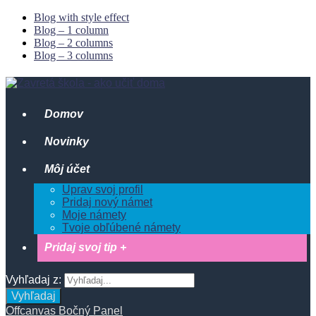
Blog with style effect
Blog – 1 column
Blog – 2 columns
Blog – 3 columns
Domov
Novinky
Môj účet
Uprav svoj profil
Pridaj nový námet
Moje námety
Tvoje obľúbené námety
Pridaj svoj tip +
Vyhľadaj z:
Vyhľadaj
Offcanvas Bočný Panel