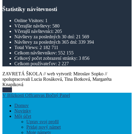
Štatistiky návštevnosti
Online Visitors:
1
Včerajšie návštevy:
580
Včerajší návštevníci:
205
Návštevy za posledných 30 dní:
21 569
Návštevy za posledných 365 dní:
339 394
Total Views:
2 182 711
Celkom návštevníkov:
552 155
Celkový počet zobrazení stránky:
3 856
Celkom používateľov:
2 227
ZAVRETÁ ŠKOLA // web vytvoril: Miroslav Sopko //
spolupracovali Lucia Rosáková, Tina Botková, Margaréta
Knapíková
Hore
V Blízkosti Offcanvas Bočný Panel
Domov
Novinky
Môj účet
Uprav svoj profil
Pridaj nový námet
Moje námety