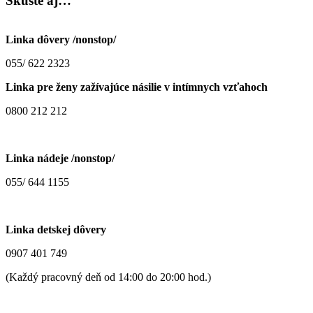
Skúste
aj…
Linka dôvery /nonstop/
055/ 622 2323
Linka pre ženy zažívajúce násilie v intímnych vzťahoch
0800 212 212
Linka nádeje /nonstop/
055/ 644 1155
Linka detskej dôvery
0907 401 749
(Každý pracovný deň od 14:00 do 20:00 hod.)