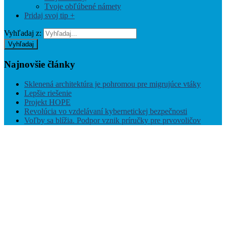
Tvoje obľúbené námety
Pridaj svoj tip +
Vyhľadaj z:
Vyhľadaj
Najnovšie
články
Sklenená architektúra je pohromou pre migrujúce vtáky
Lepšie riešenie
Projekt HOPE
Revolúcia vo vzdelávaní kybernetickej bezpečnosti
Voľby sa blížia. Podpor vznik príručky pre prvovoličov