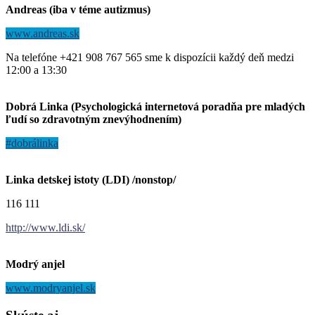
Andreas (iba v téme autizmus)
www.andreas.sk
Na telefóne +421 908 767 565 sme k dispozícii každý deň medzi
12:00 a 13:30
Dobrá Linka (Psychologická internetová poradňa pre mladých
ľudí so zdravotným znevýhodnením)
#dobrálinka
Linka detskej istoty (LDI) /nonstop/
116 111
http://www.ldi.sk/
Modrý anjel
www.modryanjel.sk