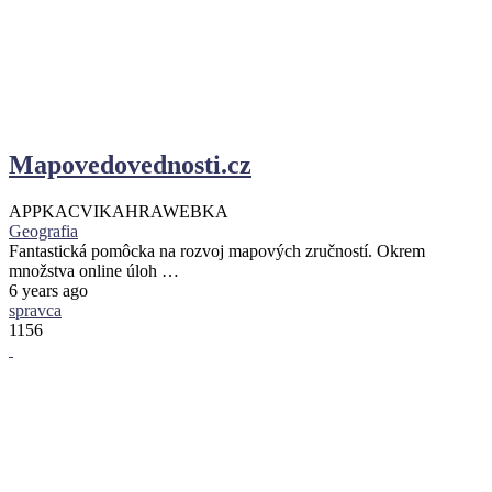
Mapovedovednosti.cz
APPKA
CVIKA
HRA
WEBKA
Geografia
Fantastická pomôcka na rozvoj mapových zručností. Okrem
množstva online úloh …
6 years ago
spravca
1156