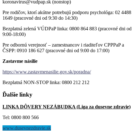
koronavirus@vudpap.sk (nonstop)
Pre rodičov, ktorí akútne potrebujú podporu psychológa: 02 4488
1649 (pracovné dni od 9:30 do 14:30)
Bezplatná zelená VÚDPaP linka: 0800 864 883 (pracovné dni od
9:00-18:00)
Pre odbornú verejnosť – zamestnancov i riaditeľov CPPPaP a
ČSPP: 0910 186 627 (pracovné dni od 9:00 do 17:00)
Zastavme násilie
https://www.zastavmenasilie.gov.sk/poradna/
Bezplatná NON-STOP linka: 0800 212 212
Ďalšie
linky
LINKA DÔVERY NEZÁBUDKA (Liga za dusevne zdravie)
Tel: 0800 800 566
www.dusevnezdravie.sk