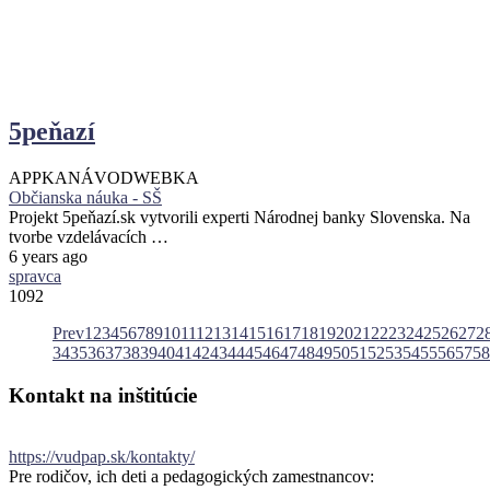
5peňazí
APPKA
NÁVOD
WEBKA
Občianska náuka - SŠ
Projekt 5peňazí.sk vytvorili experti Národnej banky Slovenska. Na
tvorbe vzdelávacích …
6 years ago
spravca
1092
Prev
1
2
3
4
5
6
7
8
9
10
11
12
13
14
15
16
17
18
19
20
21
22
23
24
25
26
27
2
34
35
36
37
38
39
40
41
42
43
44
45
46
47
48
49
50
51
52
53
54
55
56
57
58
Kontakt
na
inštitúcie
https://vudpap.sk/kontakty/
Pre rodičov, ich deti a pedagogických zamestnancov: