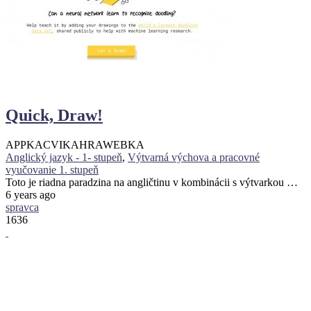
Quick, Draw!
APPKA
CVIKA
HRA
WEBKA
Anglický jazyk - 1- stupeň
,
Výtvarná výchova a pracovné
vyučovanie 1. stupeň
Toto je riadna paradzina na angličtinu v kombinácii s výtvarkou …
6 years ago
spravca
1636