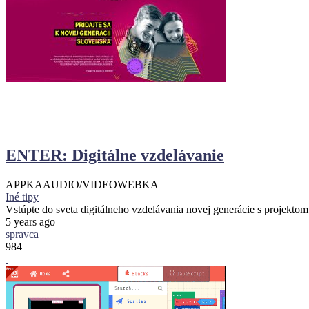
ENTER: Digitálne vzdelávanie
APPKA
AUDIO/VIDEO
WEBKA
Iné tipy
Vstúpte do sveta digitálneho vzdelávania novej generácie s proje
5 years ago
spravca
984