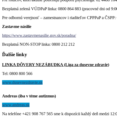
Bezplatná zelená VÚDPaP linka: 0800 864 883 (pracovné dni od 9:0
Pre odbornú verejnosť – zamestnancov i riaditeľov CPPPaP a ČSPP: 
Zastavme násilie
https://www.zastavmenasilie.gov.sk/poradna/
Bezplatná NON-STOP linka: 0800 212 212
Ďalšie
linky
LINKA DÔVERY NEZÁBUDKA (Liga za dusevne zdravie)
Tel: 0800 800 566
www.dusevnezdravie.sk
Andreas (iba v téme autizmus)
www.andreas.sk
Na telefóne +421 908 767 565 sme k dispozícii každý deň medzi 12: