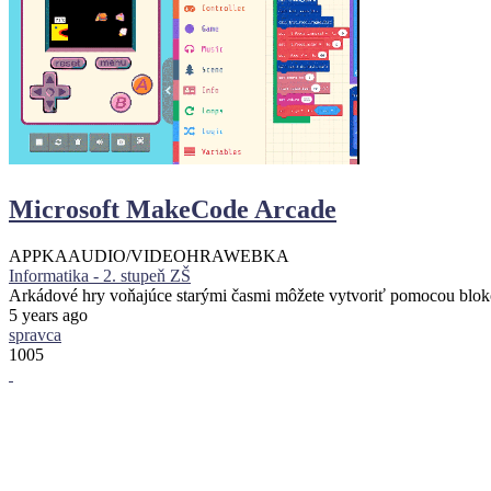
Microsoft MakeCode Arcade
APPKA
AUDIO/VIDEO
HRA
WEBKA
Informatika - 2. stupeň ZŠ
Arkádové hry voňajúce starými časmi môžete vytvoriť pomocou blo
5 years ago
spravca
1005