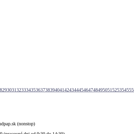
8
29
30
31
32
33
34
35
36
37
38
39
40
41
42
43
44
45
46
47
48
49
50
51
52
53
54
55
5
udpap.sk (nonstop)
9 (pracovné dni od 9:30 do 14:30)