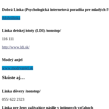
Dobrá Linka (Psychologická internetová poradňa pre mladých 
#dobrálinka
Linka detskej istoty (LDI) /nonstop/
116 111
http://www.ldi.sk/
Modrý anjel
www.modryanjel.sk
Skúste
aj…
Linka dôvery /nonstop/
055/ 622 2323
Linka pre ženy zažívajúce násilie v intímnych vzťahoch