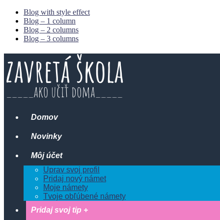
Blog with style effect
Blog – 1 column
Blog – 2 columns
Blog – 3 columns
Domov
Novinky
Môj účet
Uprav svoj profil
Pridaj nový námet
Moje námety
Tvoje obľúbené námety
Pridaj svoj tip +