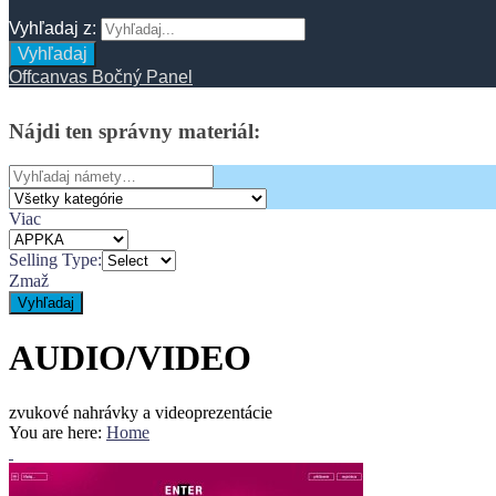
Vyhľadaj z:
Vyhľadaj
Offcanvas Bočný Panel
Nájdi
ten
správny
materiál:
Search
for:
Viac
Selling Type:
Zmaž
Vyhľadaj
AUDIO/VIDEO
zvukové nahrávky a videoprezentácie
You are here:
Home