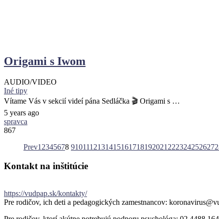
Origami s Iwom
AUDIO/VIDEO
Iné tipy
Vítame Vás v sekcií videí pána Sedláčka 🎬 Origami s …
5 years ago
spravca
867
Prev
1
2
3
4
5
6
7
8
9
10
11
12
13
14
15
16
17
18
19
20
21
22
23
24
25
26
27
2
Kontakt
na
inštitúcie
https://vudpap.sk/kontakty/
Pre rodičov, ich deti a pedagogických zamestnancov: koronavirus@v
Pre rodičov, ktorí akútne potrebujú podporu psychológa: 02 4488 164