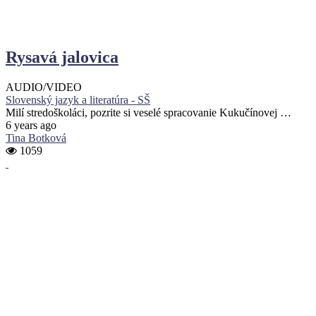
Rysavá jalovica
AUDIO/VIDEO
Slovenský jazyk a literatúra - SŠ
Milí stredoškoláci, pozrite si veselé spracovanie Kukučínovej …
6 years ago
Tina Botková
1059