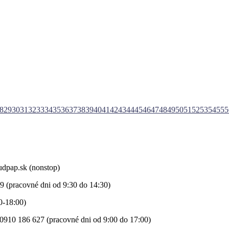
8
29
30
31
32
33
34
35
36
37
38
39
40
41
42
43
44
45
46
47
48
49
50
51
52
53
54
55
5
udpap.sk (nonstop)
9 (pracovné dni od 9:30 do 14:30)
0-18:00)
0910 186 627 (pracovné dni od 9:00 do 17:00)