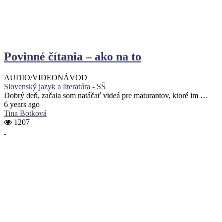
Povinné čítania – ako na to
AUDIO/VIDEO
NÁVOD
Slovenský jazyk a literatúra - SŠ
Dobrý deň, začala som natáčať videá pre maturantov, ktoré im …
6 years ago
Tina Botková
1207