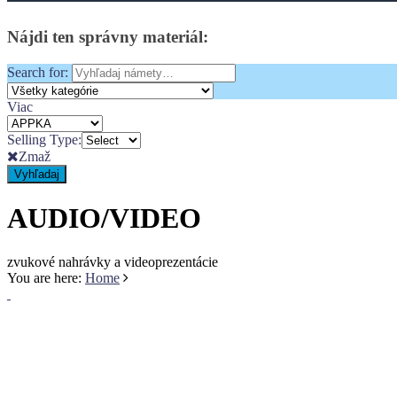
Bočný
Panel
Nájdi
ten
správny
materiál:
Search for:
Viac
Selling Type:
Zmaž
Vyhľadaj
AUDIO/VIDEO
zvukové nahrávky a videoprezentácie
You are here:
Home