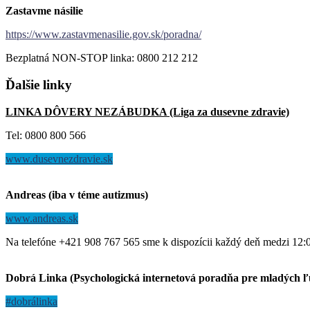
Zastavme násilie
https://www.zastavmenasilie.gov.sk/poradna/
Bezplatná NON-STOP linka: 0800 212 212
Ďalšie
linky
LINKA DÔVERY NEZÁBUDKA (Liga za dusevne zdravie)
Tel: 0800 800 566
www.dusevnezdravie.sk
Andreas (iba v téme autizmus)
www.andreas.sk
Na telefóne +421 908 767 565 sme k dispozícii každý deň medzi 12:
Dobrá Linka (Psychologická internetová poradňa pre mladých 
#dobrálinka