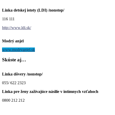
Linka detskej istoty (LDI) /nonstop/
116 111
http://www.ldi.sk/
Modrý anjel
www.modryanjel.sk
Skúste
aj…
Linka dôvery /nonstop/
055/ 622 2323
Linka pre ženy zažívajúce násilie v intímnych vzťahoch
0800 212 212