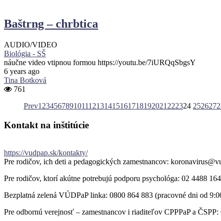
Baštrng – chrbtica
AUDIO/VIDEO
Biológia - SŠ
náučne video vtipnou formou https://youtu.be/7iURQqSbgsY
6 years ago
Tina Botková
761
Prev
1
2
3
4
5
6
7
8
9
10
11
12
13
14
15
16
17
18
19
20
21
22
23
24
25
26
27
2
Kontakt
na
inštitúcie
https://vudpap.sk/kontakty/
Pre rodičov, ich deti a pedagogických zamestnancov: koronavirus@v
Pre rodičov, ktorí akútne potrebujú podporu psychológa: 02 4488 164
Bezplatná zelená VÚDPaP linka: 0800 864 883 (pracovné dni od 9:0
Pre odbornú verejnosť – zamestnancov i riaditeľov CPPPaP a ČSPP: 