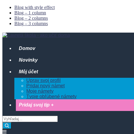
Blog with style effect
Blog – 1 column
Blog – 2 columns
Blog – 3 columns
Domov
Novinky
Môj účet
Uprav svoj profil
Pridaj nový námet
Moje námety
Tvoje obľúbené námety
Pridaj svoj tip +
Vyhľadaj
z:
Vyhľadaj
Offcanvas