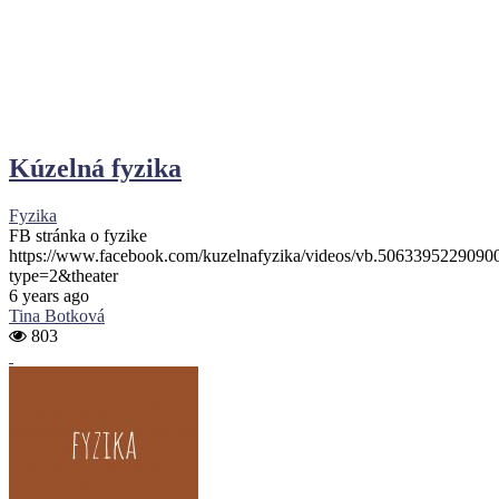
Kúzelná fyzika
Fyzika
FB stránka o fyzike
https://www.facebook.com/kuzelnafyzika/videos/vb.506339522909
type=2&theater
6 years ago
Tina Botková
803