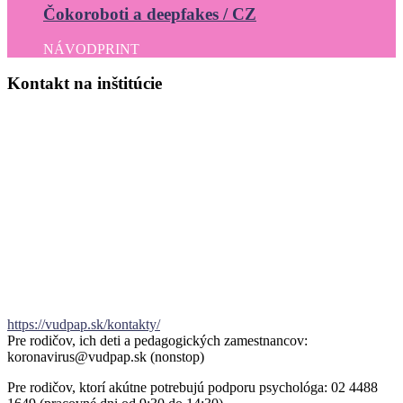
Čokoroboti a deepfakes / CZ
NÁVOD
PRINT
Kontakt
na
inštitúcie
https://vudpap.sk/kontakty/
Pre rodičov, ich deti a pedagogických zamestnancov:
koronavirus@vudpap.sk (nonstop)
Pre rodičov, ktorí akútne potrebujú podporu psychológa: 02 4488