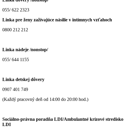
055/ 622 2323
Linka pre ženy zažívajúce násilie v intímnych vzťahoch
0800 212 212
Linka nádeje /nonstop/
055/ 644 1155
Linka detskej dôvery
0907 401 749
(Každý pracovný deň od 14:00 do 20:00 hod.)
Sociálno-právna poradňa LDI/Ambulantné krízové stredisko
LDI