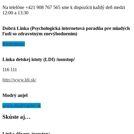
Na telefóne +421 908 767 565 sme k dispozícii každý deň medzi
12:00 a 13:30
Dobrá Linka (Psychologická internetová poradňa pre mladých
ľudí so zdravotným znevýhodnením)
#dobrálinka
Linka detskej istoty (LDI) /nonstop/
116 111
http://www.ldi.sk/
Modrý anjel
www.modryanjel.sk
Skúste
aj…
Linka dôvery /nonstop/