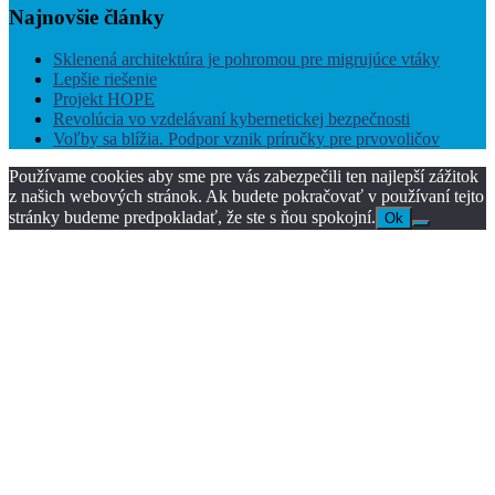
Najnovšie
články
Sklenená architektúra je pohromou pre migrujúce vtáky
Lepšie riešenie
Projekt HOPE
Revolúcia vo vzdelávaní kybernetickej bezpečnosti
Voľby sa blížia. Podpor vznik príručky pre prvovoličov
Používame cookies aby sme pre vás zabezpečili ten najlepší zážitok
z našich webových stránok. Ak budete pokračovať v používaní tejto
stránky budeme predpokladať, že ste s ňou spokojní.
Ok