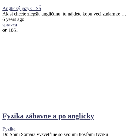
Anglický jazyk - SŠ
Ak si chcete zlepšiť angličtinu, tu nájdete kopu vecí zadarmo: …
6 years ago
spravca
1061
Fyzika zábavne a po anglicky
Fyzika
Dr. Shini Somara vysvetľuje so svojimi hosťami fyziku