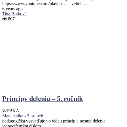
https://www.youtube.com/playlist… – velmi …
6 years ago
Tina Botková
807
Princípy delenia – 5. ročník
WEBKA
Matematika - 2. stupeň
pedagogička vysvetľuje vo videu princíp a postup delenia
jednociferným číslom …