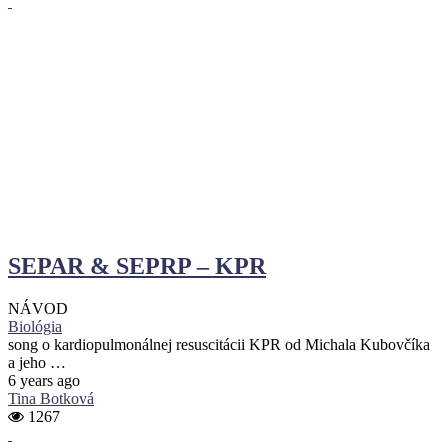
SEPAR & SEPRP – KPR
NÁVOD
Biológia
song o kardiopulmonálnej resuscitácii KPR od Michala Kubovčíka
a jeho …
6 years ago
Tina Botková
1267