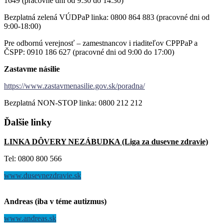
1649 (pracovné dni od 9:30 do 14:30)
Bezplatná zelená VÚDPaP linka: 0800 864 883 (pracovné dni od
9:00-18:00)
Pre odbornú verejnosť – zamestnancov i riaditeľov CPPPaP a
ČSPP: 0910 186 627 (pracovné dni od 9:00 do 17:00)
Zastavme násilie
https://www.zastavmenasilie.gov.sk/poradna/
Bezplatná NON-STOP linka: 0800 212 212
Ďalšie
linky
LINKA DÔVERY NEZÁBUDKA (Liga za dusevne zdravie)
Tel: 0800 800 566
www.dusevnezdravie.sk
Andreas (iba v téme autizmus)
www.andreas.sk