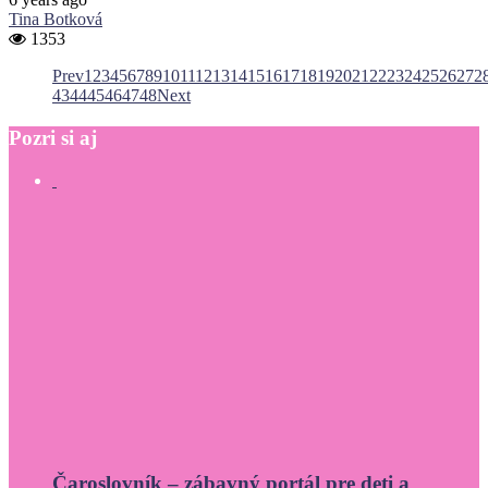
Tina Botková
1353
Prev
1
2
3
4
5
6
7
8
9
10
11
12
13
14
15
16
17
18
19
20
21
22
23
24
25
26
27
2
43
44
45
46
47
48
Next
Pozri
si
aj
Čaroslovník – zábavný portál pre deti a