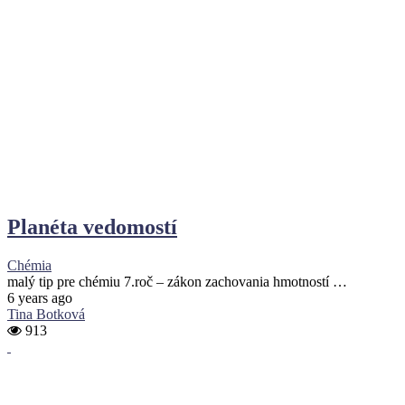
Planéta vedomostí
Chémia
malý tip pre chémiu 7.roč – zákon zachovania hmotností …
6 years ago
Tina Botková
913