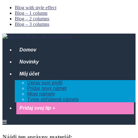
Blog with style effect
Blog – 1 column
Blog – 2 columns
Blog – 3 columns
Domov
Novinky
Môj účet
Uprav svoj profil
Pridaj nový námet
Moje námety
Tvoje obľúbené námety
Pridaj svoj tip +
Offcanvas
Bočný
Panel
Nájdi
ten
správny
materiál: