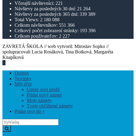
Včerajší návštevníci:
221
Návštevy za posledných 30 dní:
21 264
Návštevy za posledných 365 dní:
339 389
Total Views:
2 180 088
Celkom návštevníkov:
551 366
Celkový počet zobrazení stránky:
193 396
Celkom používateľov:
2 227
ZAVRETÁ ŠKOLA // web vytvoril: Miroslav Sopko //
spolupracovali Lucia Rosáková, Tina Botková, Margaréta
Knapíková
Hore
V
Domov
Blízkosti
Novinky
Offcanvas
Môj účet
Bočný
Uprav svoj profil
Panel
Pridaj nový námet
Moje námety
Tvoje obľúbené námety
Pridaj svoj tip +
Vyhľadaj
z:
Vyhľadaj