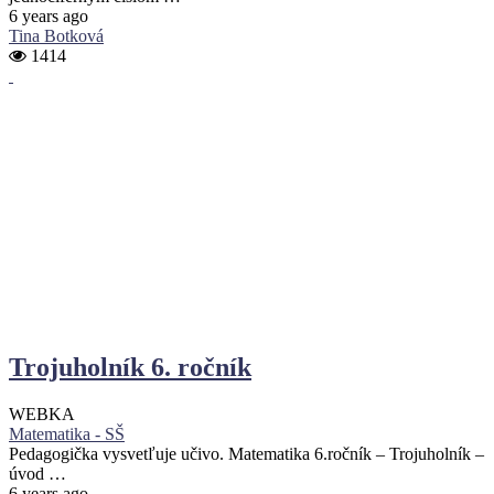
6 years ago
Tina Botková
1414
Trojuholník 6. ročník
WEBKA
Matematika - SŠ
Pedagogička vysvetľuje učivo. Matematika 6.ročník – Trojuholník –
úvod …
6 years ago