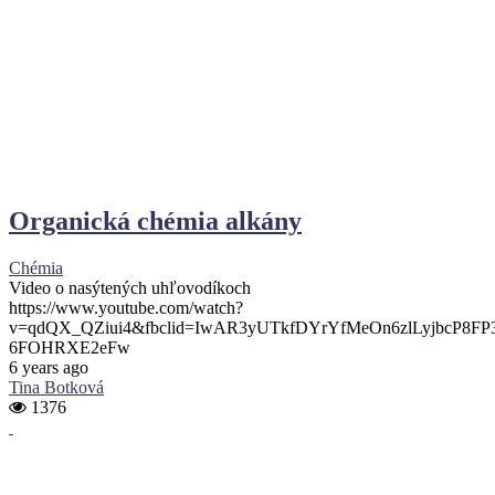
Organická chémia alkány
Chémia
Video o nasýtených uhľovodíkoch
https://www.youtube.com/watch?
v=qdQX_QZiui4&fbclid=IwAR3yUTkfDYrYfMeOn6zlLyjbcP8F
6FOHRXE2eFw
6 years ago
Tina Botková
1376