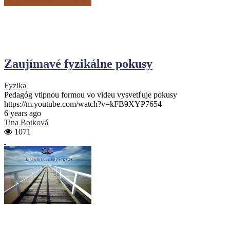
Zaujímavé fyzikálne pokusy
Fyzika
Pedagóg vtipnou formou vo videu vysvetľuje pokusy
https://m.youtube.com/watch?v=kFB9XYP7654
6 years ago
Tina Botková
1071