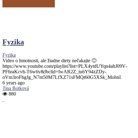
Fyzika
Fyzika
Video o hmotnosti, ale žiadne diety nečakajte 🙂
https://www.youtube.com/playlist?list=PLX4ytdUYqn4ahJ09V-
PF6raKcvh-T6w6v&fbclid=IwAR2Z_tu6Y94zZDy-
oVm3roFhgJg_N7m50M7LfXZ71sFMQt60G5XSk_MohnI
6 years ago
Tina Botková
880