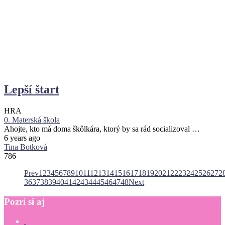
Lepší štart
HRA
0. Materská škola
Ahojte, kto má doma škôlkára, ktorý by sa rád socializoval …
6 years ago
Tina Botková
786
Prev
1
2
3
4
5
6
7
8
9
10
11
12
13
14
15
16
17
18
19
20
21
22
23
24
25
26
27
2
36
37
38
39
40
41
42
43
44
45
46
47
48
Next
Pozri
si
aj