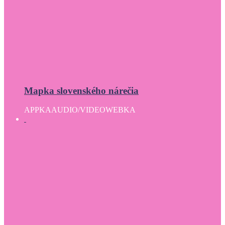
Mapka slovenského nárečia
APPKA
AUDIO/VIDEO
WEBKA