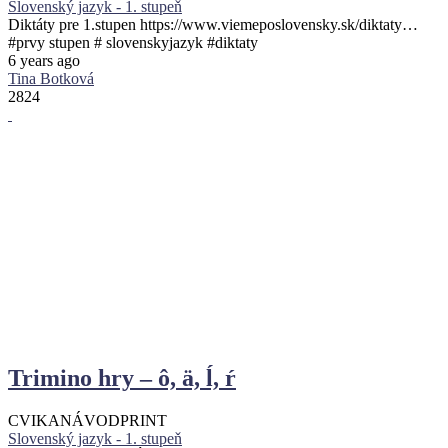
Slovenský jazyk - 1. stupeň
Diktáty pre 1.stupen https://www.viemeposlovensky.sk/diktaty…
#prvy stupen # slovenskyjazyk #diktaty
6 years ago
Tina Botková
2824
Trimino hry – ô, ä, ĺ, ŕ
CVIKA
NÁVOD
PRINT
Slovenský jazyk - 1. stupeň