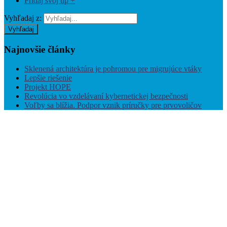
Pridaj svoj tip +
Vyhľadaj z:
Vyhľadaj
Najnovšie
články
Sklenená architektúra je pohromou pre migrujúce vtáky
Lepšie riešenie
Projekt HOPE
Revolúcia vo vzdelávaní kybernetickej bezpečnosti
Voľby sa blížia. Podpor vznik príručky pre prvovoličov