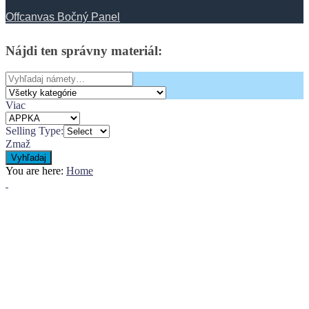
Offcanvas Bočný Panel
Nájdi
ten
správny
materiál:
Search
for:
Viac
Selling Type:
Zmaž
Vyhľadaj
You are here:
Home