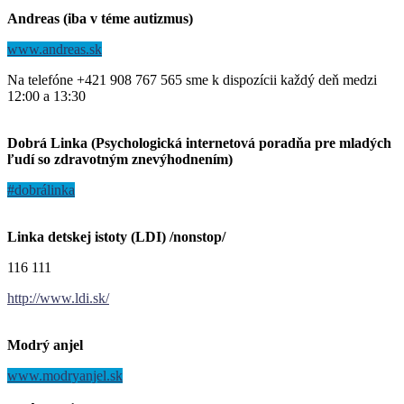
Andreas (iba v téme autizmus)
www.andreas.sk
Na telefóne +421 908 767 565 sme k dispozícii každý deň medzi
12:00 a 13:30
Dobrá Linka (Psychologická internetová poradňa pre mladých
ľudí so zdravotným znevýhodnením)
#dobrálinka
Linka detskej istoty (LDI) /nonstop/
116 111
http://www.ldi.sk/
Modrý anjel
www.modryanjel.sk