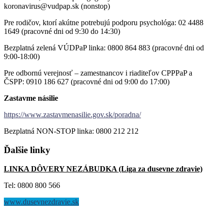
koronavirus@vudpap.sk (nonstop)
Pre rodičov, ktorí akútne potrebujú podporu psychológa: 02 4488
1649 (pracovné dni od 9:30 do 14:30)
Bezplatná zelená VÚDPaP linka: 0800 864 883 (pracovné dni od
9:00-18:00)
Pre odbornú verejnosť – zamestnancov i riaditeľov CPPPaP a
ČSPP: 0910 186 627 (pracovné dni od 9:00 do 17:00)
Zastavme násilie
https://www.zastavmenasilie.gov.sk/poradna/
Bezplatná NON-STOP linka: 0800 212 212
Ďalšie
linky
LINKA DÔVERY NEZÁBUDKA (Liga za dusevne zdravie)
Tel: 0800 800 566
www.dusevnezdravie.sk