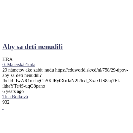
Aby sa deti nenudili
HRA
0. Materská škola
29 námetov ako zabiť nudu https://eduworld.sk/cd/nl/758/29-tipov-
aby-sa-deti-nenudili?
fbclid=IwAR1msbgChSKJRy0XnJaN2l2hxl_ZxaxUS8kq7Et-
ilthaYTe4S-uqQ8pano
6 years ago
Tina Botková
932