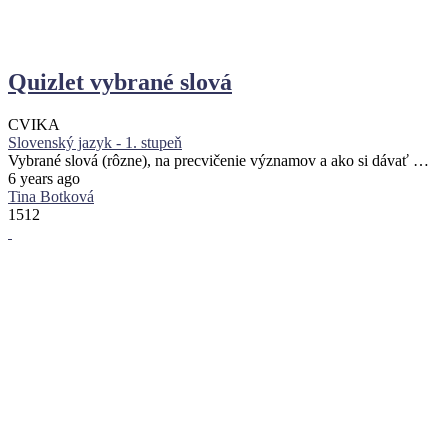
Quizlet vybrané slová
CVIKA
Slovenský jazyk - 1. stupeň
Vybrané slová (rôzne), na precvičenie významov a ako si dávať …
6 years ago
Tina Botková
1512