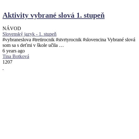
Aktivity vybrané slová 1. stupeň
NÁVOD
Slovenský jazyk - 1. stupeň
#vybraneslova #tretirocnik #stvrtyrocnik #slovencina Vybrané slová
som sa s deťmi v škole učila …
6 years ago
Tina Botková
1207