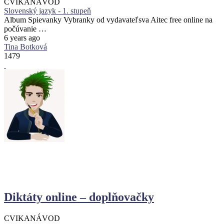
CVIKA
NÁVOD
Slovenský jazyk - 1. stupeň
Album Spievanky Vybranky od vydavateľsva Aitec free online na
počúvanie …
6 years ago
Tina Botková
1479
Diktáty online – doplňovačky
CVIKA
NÁVOD