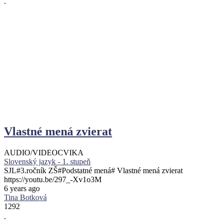
Vlastné mená zvierat
AUDIO/VIDEO
CVIKA
Slovenský jazyk - 1. stupeň
SJL#3.ročník ZŠ#Podstatné mená# Vlastné mená zvierat
https://youtu.be/297_-Xv1o3M
6 years ago
Tina Botková
1292