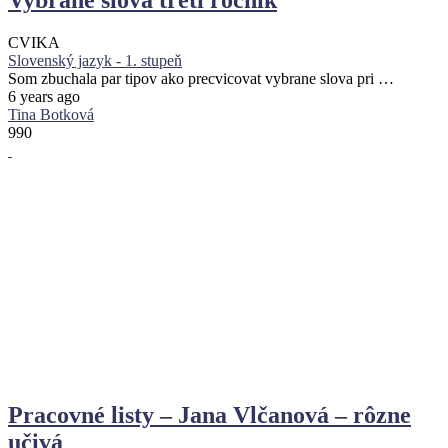
Vybrané slová tretí ročník
CVIKA
Slovenský jazyk - 1. stupeň
Som zbuchala par tipov ako precvicovat vybrane slova pri …
6 years ago
Tina Botková
990
Pracovné listy – Jana Vlčanová – rôzne
učivá