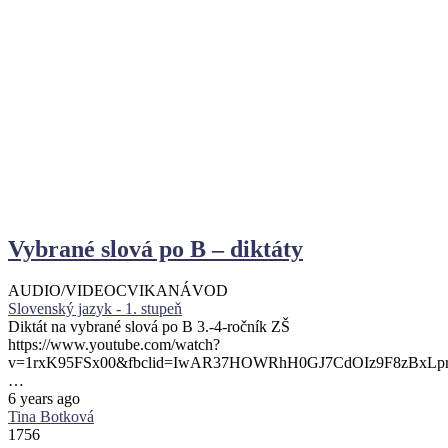
Vybrané slová po B – diktáty
AUDIO/VIDEO
CVIKA
NÁVOD
Slovenský jazyk - 1. stupeň
Diktát na vybrané slová po B 3.-4-ročník ZŠ
https://www.youtube.com/watch?
v=1rxK95FSx00&fbclid=IwAR37HOWRhH0GJ7CdOIz9F8zBxL
…
6 years ago
Tina Botková
1756