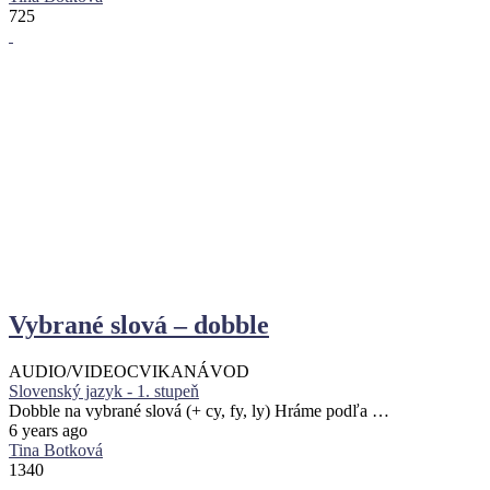
725
Vybrané slová – dobble
AUDIO/VIDEO
CVIKA
NÁVOD
Slovenský jazyk - 1. stupeň
Dobble na vybrané slová (+ cy, fy, ly) Hráme podľa …
6 years ago
Tina Botková
1340