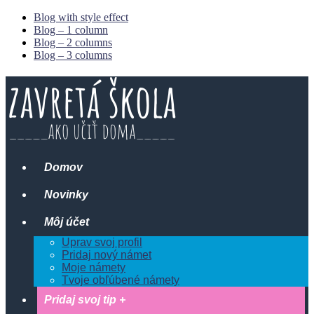
Blog with style effect
Blog – 1 column
Blog – 2 columns
Blog – 3 columns
Domov
Novinky
Môj účet
Uprav svoj profil
Pridaj nový námet
Moje námety
Tvoje obľúbené námety
Pridaj svoj tip +