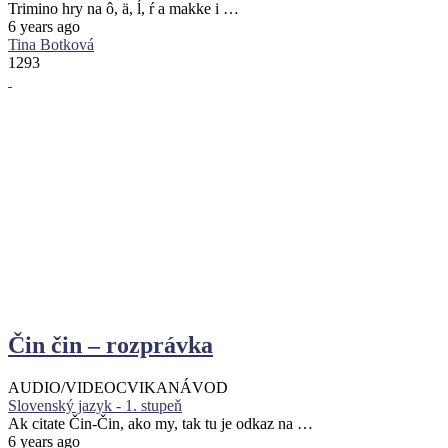
Trimino hry na ô, ä, ĺ, ŕ a makke i …
6 years ago
Tina Botková
1293
Čin čin – rozprávka
AUDIO/VIDEO
CVIKA
NÁVOD
Slovenský jazyk - 1. stupeň
Ak citate Čin-Čin, ako my, tak tu je odkaz na …
6 years ago