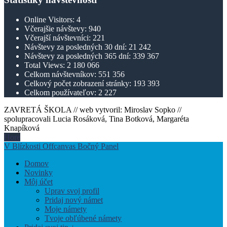
Online Visitors:
4
Včerajšie návštevy:
940
Včerajší návštevníci:
221
Návštevy za posledných 30 dní:
21 242
Návštevy za posledných 365 dní:
339 367
Total Views:
2 180 066
Celkom návštevníkov:
551 356
Celkový počet zobrazení stránky:
193 393
Celkom používateľov:
2 227
ZAVRETÁ ŠKOLA // web vytvoril: Miroslav Sopko //
spolupracovali Lucia Rosáková, Tina Botková, Margaréta
Knapíková
Hore
V Blízkosti Offcanvas Bočný Panel
Domov
Novinky
Môj účet
Uprav svoj profil
Pridaj nový námet
Moje námety
Tvoje obľúbené námety