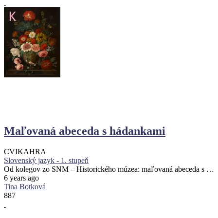
Maľovaná abeceda s hádankami
CVIKA
HRA
Slovenský jazyk - 1. stupeň
Od kolegov zo SNM – Historického múzea: maľovaná abeceda s …
6 years ago
Tina Botková
887