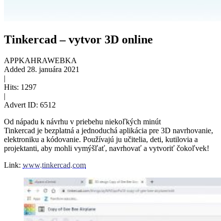
Tinkercad – vytvor 3D online
APPKA
HRA
WEBKA
Added
28. januára 2021
|
Hits:
1297
|
Advert ID:
6512
Od nápadu k návrhu v priebehu niekoľkých minút
Tinkercad je bezplatná a jednoduchá aplikácia pre 3D navrhovanie,
elektroniku a kódovanie. Používajú ju učitelia, deti, kutilovia a
projektanti, aby mohli vymýšľať, navrhovať a vytvoriť čokoľvek!
Link:
www.tinkercad.com