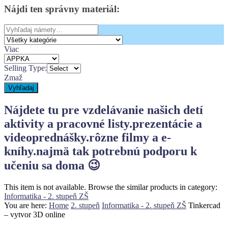
Bočný
Nájdi
ten
správny
materiál:
Panel
Search
for:
Viac
Selling Type:
Zmaž
Vyhľadaj
Nájdete tu pre vzdelávanie našich detí
aktivity a pracovné listy.
prezentácie a
videoprednášky.
rôzne filmy a e-
kníhy.
najmä tak potrebnú podporu k
učeniu sa doma 😉
This item is not available. Browse the similar products in category:
Informatika - 2. stupeň ZŠ
You are here:
Home
2. stupeň
Informatika - 2. stupeň ZŠ
Tinkercad
– vytvor 3D online