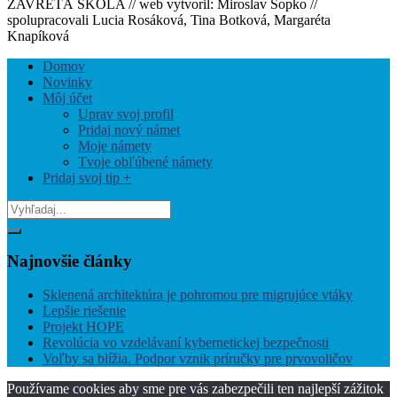
ZAVRETÁ ŠKOLA // web vytvoril: Miroslav Sopko //
spolupracovali Lucia Rosáková, Tina Botková, Margaréta
Knapíková
Hore
V
Domov
Blízkosti
Novinky
Offcanvas
Môj účet
Bočný
Uprav svoj profil
Panel
Pridaj nový námet
Moje námety
Tvoje obľúbené námety
Pridaj svoj tip +
Vyhľadaj
z:
Vyhľadaj
Najnovšie
články
Sklenená architektúra je pohromou pre migrujúce vtáky
Lepšie riešenie
Projekt HOPE
Revolúcia vo vzdelávaní kybernetickej bezpečnosti
Voľby sa blížia. Podpor vznik príručky pre prvovoličov
Používame cookies aby sme pre vás zabezpečili ten najlepší zážitok