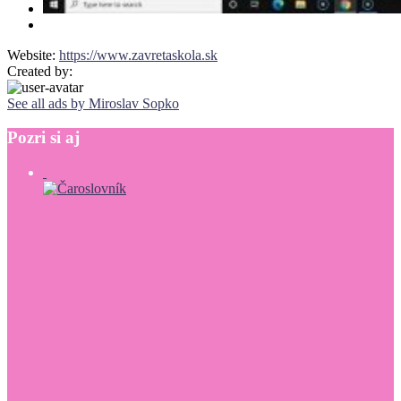
Website:
https://www.zavretaskola.sk
Created by:
See all ads by Miroslav Sopko
Pozri
si
aj