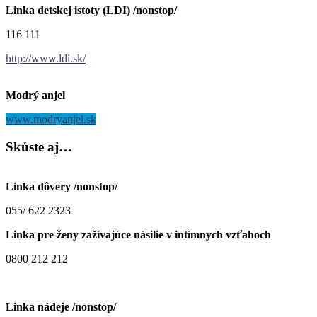
Linka detskej istoty (LDI) /nonstop/
116 111
http://www.ldi.sk/
Modrý anjel
www.modryanjel.sk
Skúste
aj…
Linka dôvery /nonstop/
055/ 622 2323
Linka pre ženy zažívajúce násilie v intímnych vzťahoch
0800 212 212
Linka nádeje /nonstop/