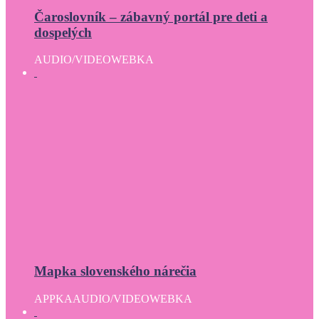
Čaroslovník – zábavný portál pre deti a
dospelých
AUDIO/VIDEO
WEBKA
Mapka slovenského nárečia
APPKA
AUDIO/VIDEO
WEBKA