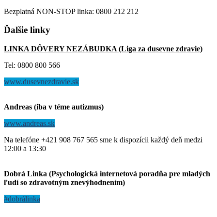
Bezplatná NON-STOP linka: 0800 212 212
Ďalšie
linky
LINKA DÔVERY NEZÁBUDKA (Liga za dusevne zdravie)
Tel: 0800 800 566
www.dusevnezdravie.sk
Andreas (iba v téme autizmus)
www.andreas.sk
Na telefóne +421 908 767 565 sme k dispozícii každý deň medzi
12:00 a 13:30
Dobrá Linka (Psychologická internetová poradňa pre mladých
ľudí so zdravotným znevýhodnením)
#dobrálinka