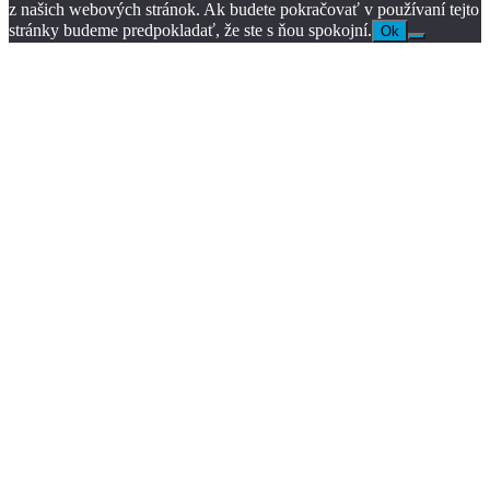
z našich webových stránok. Ak budete pokračovať v používaní tejto
stránky budeme predpokladať, že ste s ňou spokojní.
Ok