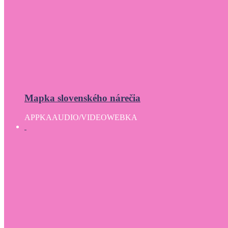
Mapka slovenského nárečia
APPKA
AUDIO/VIDEO
WEBKA