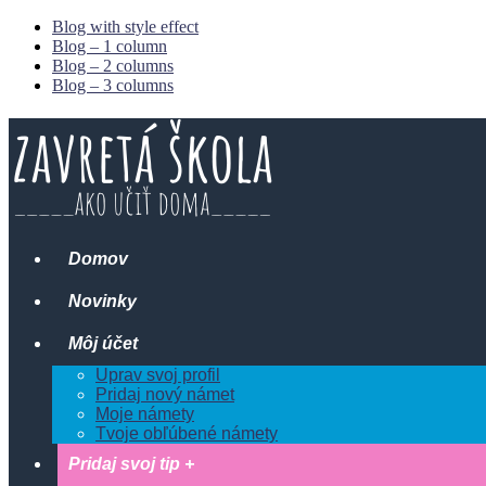
Blog with style effect
Blog – 1 column
Blog – 2 columns
Blog – 3 columns
Domov
Novinky
Môj účet
Uprav svoj profil
Pridaj nový námet
Moje námety
Tvoje obľúbené námety
Pridaj svoj tip +