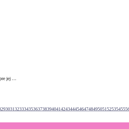
pre jej …
8
29
30
31
32
33
34
35
36
37
38
39
40
41
42
43
44
45
46
47
48
49
50
51
52
53
54
55
5