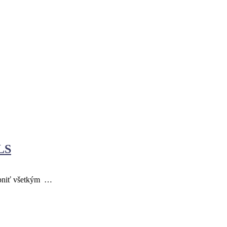
LS
tupniť všetkým …