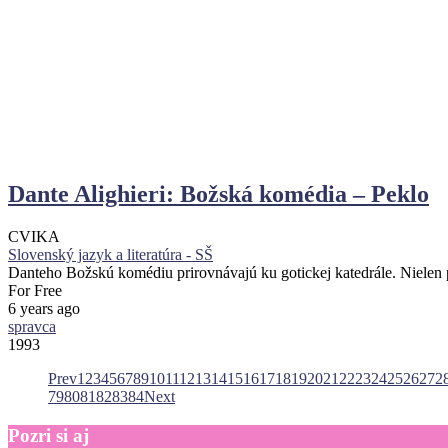
Dante Alighieri: Božská komédia – Peklo
CVIKA
Slovenský jazyk a literatúra - SŠ
Danteho Božskú komédiu prirovnávajú ku gotickej katedrále. Nielen 
For Free
6 years ago
spravca
1993
Prev
1
2
3
4
5
6
7
8
9
10
11
12
13
14
15
16
17
18
19
20
21
22
23
24
25
26
27
2
79
80
81
82
83
84
Next
Pozri
si
aj