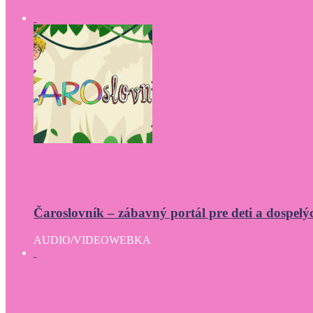
Čaroslovník – zábavný portál pre deti a dospelý
AUDIO/VIDEO
WEBKA