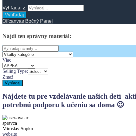
Vyhľadaj z:
Vyhľadaj
Offcanvas Bočný Panel
Nájdi
ten
správny
materiál:
Search
for:
Viac
Selling Type:
Zmaž
Vyhľadaj
Nájdete tu pre vzdelávanie našich detí
akt
potrebnú podporu k učeniu sa doma 😉
spravca
Miroslav Sopko
website