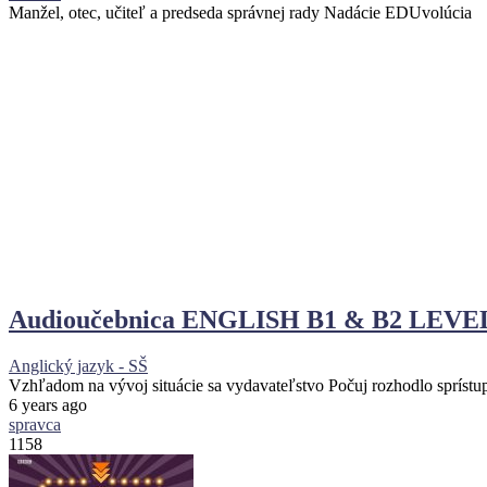
Manžel, otec, učiteľ a predseda správnej rady Nadácie EDUvolúcia
Audioučebnica ENGLISH B1 & B2 LEVE
Anglický jazyk - SŠ
Vzhľadom na vývoj situácie sa vydavateľstvo Počuj rozhodlo sprís
6 years ago
spravca
1158