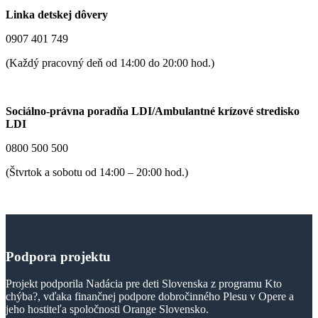
Linka detskej dôvery
0907 401 749
(Každý pracovný deň od 14:00 do 20:00 hod.)
Sociálno-právna poradňa LDI/Ambulantné krízové stredisko
LDI
0800 500 500
(Štvrtok a sobotu od 14:00 – 20:00 hod.)
Podpora
projektu
Projekt podporila Nadácia pre deti Slovenska z programu Kto
chýba?, vďaka finančnej podpore dobročinného Plesu v Opere a
jeho hostiteľa spoločnosti Orange Slovensko.