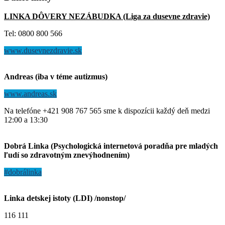
LINKA DÔVERY NEZÁBUDKA (Liga za dusevne zdravie)
Tel: 0800 800 566
www.dusevnezdravie.sk
Andreas (iba v téme autizmus)
www.andreas.sk
Na telefóne +421 908 767 565 sme k dispozícii každý deň medzi
12:00 a 13:30
Dobrá Linka (Psychologická internetová poradňa pre mladých
ľudí so zdravotným znevýhodnením)
#dobrálinka
Linka detskej istoty (LDI) /nonstop/
116 111