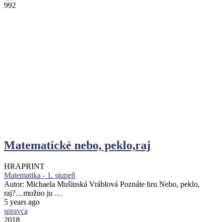
992
Matematické nebo, peklo,raj
HRA
PRINT
Matematika - 1. stupeň
Autor: Michaela Mušinská Vráblová Poznáte hru Nebo, peklo,
raj?…možno ju …
5 years ago
spravca
2018