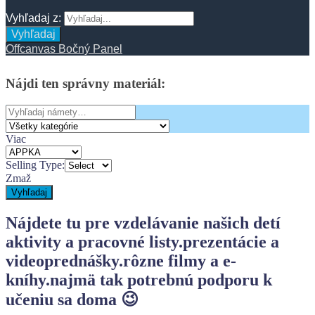
Vyhľadaj z:
Vyhľadaj
Offcanvas Bočný Panel
Nájdi
ten
správny
materiál:
Search
for:
Viac
Selling Type:
Zmaž
Vyhľadaj
Nájdete tu pre vzdelávanie našich detí
aktivity a pracovné listy.
prezentácie a
videoprednášky.
rôzne filmy a e-
kníhy.
najmä tak potrebnú podporu k
učeniu sa doma 😉