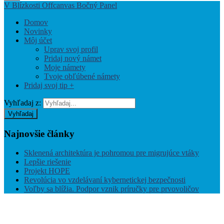
V Blízkosti Offcanvas Bočný Panel
Domov
Novinky
Môj účet
Uprav svoj profil
Pridaj nový námet
Moje námety
Tvoje obľúbené námety
Pridaj svoj tip +
Vyhľadaj z:
Vyhľadaj
Najnovšie
články
Sklenená architektúra je pohromou pre migrujúce vtáky
Lepšie riešenie
Projekt HOPE
Revolúcia vo vzdelávaní kybernetickej bezpečnosti
Voľby sa blížia. Podpor vznik príručky pre prvovoličov