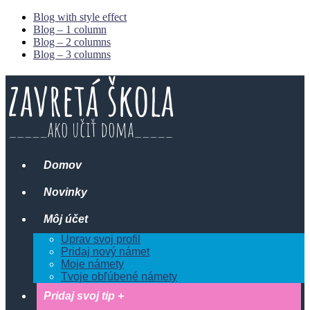
Blog with style effect
Blog – 1 column
Blog – 2 columns
Blog – 3 columns
Domov
Novinky
Môj účet
Uprav svoj profil
Pridaj nový námet
Moje námety
Tvoje obľúbené námety
Pridaj svoj tip +