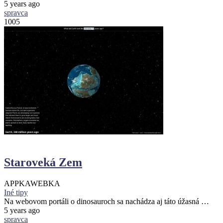
5 years ago
spravca
1005
Staroveká Zem
APPKA
WEBKA
Iné tipy
Na webovom portáli o dinosauroch sa nachádza aj táto úžasná …
5 years ago
spravca