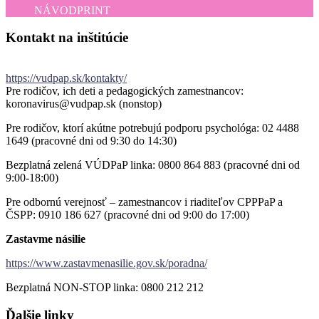
NÁVOD
PRINT
Kontakt
na
inštitúcie
https://vudpap.sk/kontakty/
Pre rodičov, ich deti a pedagogických zamestnancov:
koronavirus@vudpap.sk (nonstop)
Pre rodičov, ktorí akútne potrebujú podporu psychológa: 02 4488
1649 (pracovné dni od 9:30 do 14:30)
Bezplatná zelená VÚDPaP linka: 0800 864 883 (pracovné dni od
9:00-18:00)
Pre odbornú verejnosť – zamestnancov i riaditeľov CPPPaP a
ČSPP: 0910 186 627 (pracovné dni od 9:00 do 17:00)
Zastavme násilie
https://www.zastavmenasilie.gov.sk/poradna/
Bezplatná NON-STOP linka: 0800 212 212
Ďalšie
linky