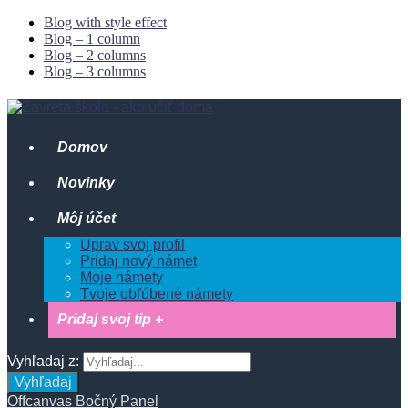
Blog with style effect
Blog – 1 column
Blog – 2 columns
Blog – 3 columns
Domov
Novinky
Môj účet
Uprav svoj profil
Pridaj nový námet
Moje námety
Tvoje obľúbené námety
Pridaj svoj tip +
Vyhľadaj z:
Vyhľadaj
Offcanvas Bočný Panel