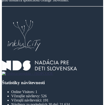
jeho hostiteľa spoločnosti Orange Slovensko.
Štatistiky návštevnosti
Online Visitors:
1
Včerajšie návštevy:
526
Včerajší návštevníci:
191
Návštevy za posledných 30 dní:
21 634