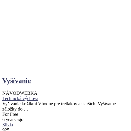
Vyšívanie
NÁVOD
WEBKA
Technická výchova
Vyšívanie krížikmi Vhodné pre tretiakov a starších. Vyšívame
záložky do …
For Free
6 years ago
Silvia
925