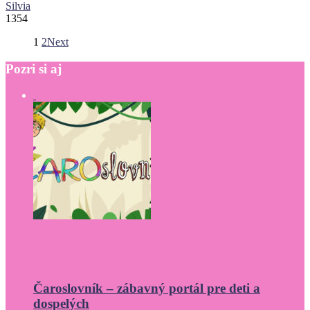
Silvia
1354
1
2
Next
Pozri
si
aj
Čaroslovník – zábavný portál pre deti a
dospelých