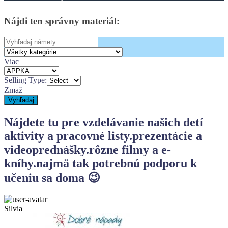
Nájdi
ten
správny
materiál:
Search
for:
Viac
Selling Type:
Zmaž
Vyhľadaj
Nájdete tu pre vzdelávanie našich detí
aktivity a pracovné listy.
prezentácie a
videoprednášky.
rôzne filmy a e-
kníhy.
najmä tak potrebnú podporu k
učeniu sa doma 😉
Silvia