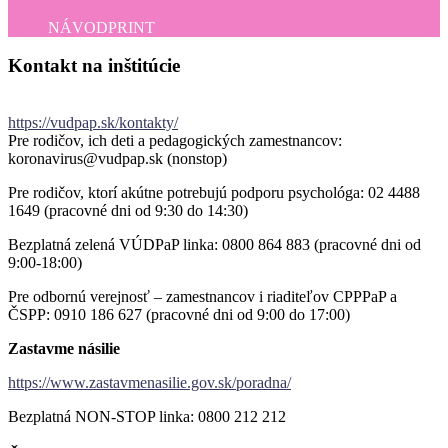
NÁVOD
PRINT
Kontakt
na
inštitúcie
https://vudpap.sk/kontakty/
Pre rodičov, ich deti a pedagogických zamestnancov:
koronavirus@vudpap.sk (nonstop)
Pre rodičov, ktorí akútne potrebujú podporu psychológa: 02 4488
1649 (pracovné dni od 9:30 do 14:30)
Bezplatná zelená VÚDPaP linka: 0800 864 883 (pracovné dni od
9:00-18:00)
Pre odbornú verejnosť – zamestnancov i riaditeľov CPPPaP a
ČSPP: 0910 186 627 (pracovné dni od 9:00 do 17:00)
Zastavme násilie
https://www.zastavmenasilie.gov.sk/poradna/
Bezplatná NON-STOP linka: 0800 212 212