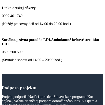
Linka detskej dôvery
0907 401 749
(Každý pracovný deň od 14:00 do 20:00 hod.)
Sociálno-právna poradňa LDI/Ambulantné krízové stredisko
LDI
0800 500 500
(Štvrtok a sobotu od 14:00 – 20:00 hod.)
Podpora
projektu
Projekt podporila Nadácia pre deti Slovenska z programu Kto
chýba?, vďaka finančnej podpore dobročinného Plesu v Opere a