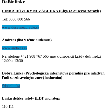
Ďalšie
linky
LINKA DÔVERY NEZÁBUDKA (Liga za dusevne zdravie)
Tel: 0800 800 566
www.dusevnezdravie.sk
Andreas (iba v téme autizmus)
www.andreas.sk
Na telefóne +421 908 767 565 sme k dispozícii každý deň medzi
12:00 a 13:30
Dobrá Linka (Psychologická internetová poradňa pre mladých
ľudí so zdravotným znevýhodnením)
#dobrálinka
Linka detskej istoty (LDI) /nonstop/
116 111