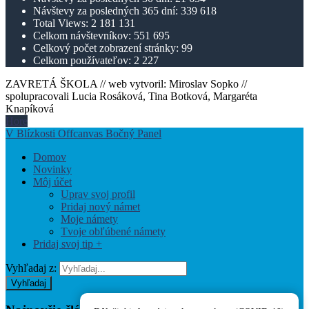
Návštevy za posledných 365 dní:
339 618
Total Views:
2 181 131
Celkom návštevníkov:
551 695
Celkový počet zobrazení stránky:
99
Celkom používateľov:
2 227
ZAVRETÁ ŠKOLA // web vytvoril: Miroslav Sopko //
spolupracovali Lucia Rosáková, Tina Botková, Margaréta
Knapíková
Hore
V Blízkosti Offcanvas Bočný Panel
Domov
Novinky
Môj účet
Uprav svoj profil
Pridaj nový námet
Moje námety
Tvoje obľúbené námety
Pridaj svoj tip +
Vyhľadaj z:
Vyhľadaj