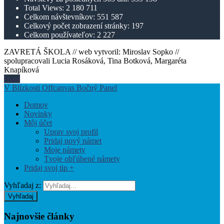
Total Views:
2 180 711
Celkom návštevníkov:
551 587
Celkový počet zobrazení stránky:
197
Celkom používateľov:
2 227
ZAVRETÁ ŠKOLA // web vytvoril: Miroslav Sopko //
spolupracovali Lucia Rosáková, Tina Botková, Margaréta
Knapíková
Hore
V Blízkosti Offcanvas Bočný Panel
Domov
Novinky
Môj účet
Uprav svoj profil
Pridaj nový námet
Moje námety
Tvoje obľúbené námety
Pridaj svoj tip +
Vyhľadaj z:
Vyhľadaj
Najnovšie
články