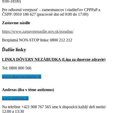
9:00-18:00)
Pre odbornú verejnosť – zamestnancov i riaditeľov CPPPaP a
ČSPP: 0910 186 627 (pracovné dni od 9:00 do 17:00)
Zastavme násilie
https://www.zastavmenasilie.gov.sk/poradna/
Bezplatná NON-STOP linka: 0800 212 212
Ďalšie
linky
LINKA DÔVERY NEZÁBUDKA (Liga za dusevne zdravie)
Tel: 0800 800 566
www.dusevnezdravie.sk
Andreas (iba v téme autizmus)
www.andreas.sk
Na telefóne +421 908 767 565 sme k dispozícii každý deň medzi
12:00 a 13:30