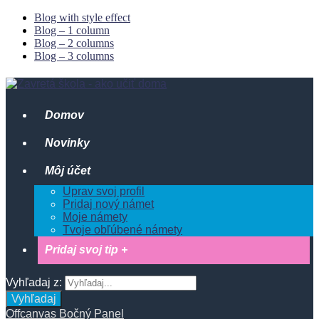
Blog with style effect
Blog – 1 column
Blog – 2 columns
Blog – 3 columns
Domov
Novinky
Môj účet
Uprav svoj profil
Pridaj nový námet
Moje námety
Tvoje obľúbené námety
Pridaj svoj tip +
Vyhľadaj z:
Vyhľadaj
Offcanvas Bočný Panel