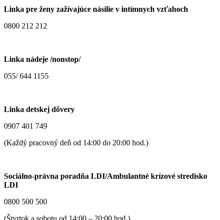
Linka pre ženy zažívajúce násilie v intímnych vzťahoch
0800 212 212
Linka nádeje /nonstop/
055/ 644 1155
Linka detskej dôvery
0907 401 749
(Každý pracovný deň od 14:00 do 20:00 hod.)
Sociálno-právna poradňa LDI/Ambulantné krízové stredisko
LDI
0800 500 500
(Štvrtok a sobotu od 14:00 – 20:00 hod.)