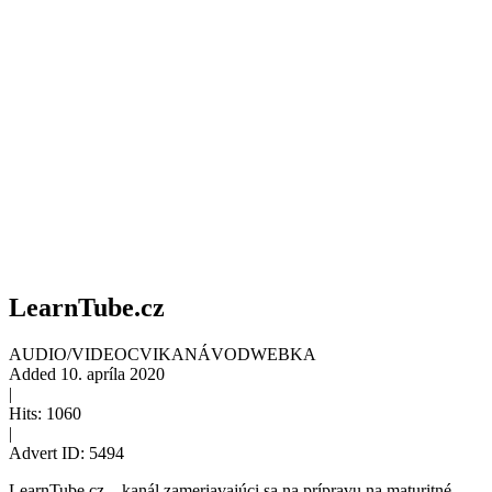
LearnTube.cz
AUDIO/VIDEO
CVIKA
NÁVOD
WEBKA
Added
10. apríla 2020
|
Hits:
1060
|
Advert ID:
5494
LearnTube.cz – kanál zameriavajúci sa na prípravu na maturitné