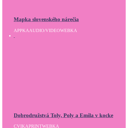
Mapka slovenského nárečia
APPKA
AUDIO/VIDEO
WEBKA
Dobrodružstvá Toly, Poly a Emila v kocke
CVIKA
PRINT
WEBKA