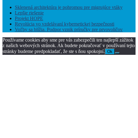
Sklenená architektúra je pohromou pre migrujúce vtáky
Lepšie riešenie
Projekt HOPE
Revolúcia vo vzdelávaní kybernetickej bezpečnosti
Voľby sa blížia. Podpor vznik príručky pre prvovoličov
Používame cookies aby sme pre vás zabezpečili ten najlepší zážitok
z našich webových stránok. Ak budete pokračovať v používaní tejto
stránky budeme predpokladať, že ste s ňou spokojní.
Ok