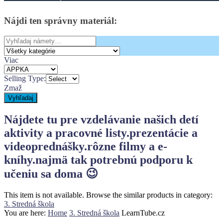
Nájdi
ten
správny
materiál:
Search
for:
Viac
Selling Type:
Zmaž
Vyhľadaj
Nájdete tu pre vzdelávanie našich detí
aktivity a pracovné listy.
prezentácie a
videoprednášky.
rôzne filmy a e-
kníhy.
najmä tak potrebnú podporu k
učeniu sa doma 😉
This item is not available. Browse the similar products in category:
3. Stredná škola
You are here:
Home
3. Stredná škola
LearnTube.cz