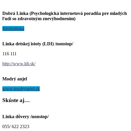
Dobrá Linka (Psychologická internetová poradňa pre mladých
ľudí so zdravotným znevýhodnením)
#dobrálinka
Linka detskej istoty (LDI) /nonstop/
116 111
http://www.ldi.sk/
Modrý anjel
www.modryanjel.sk
Skúste
aj…
Linka dôvery /nonstop/
055/ 622 2323