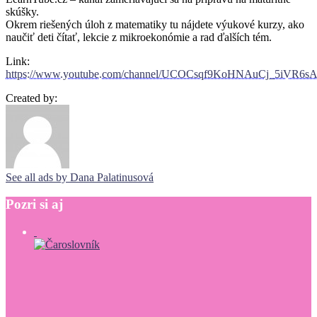
skúšky.
Okrem riešených úloh z matematiky tu nájdete výukové kurzy, ako
naučiť deti čítať, lekcie z mikroekonómie a rad ďalších tém.
Link:
https://www.youtube.com/channel/UCOCsqf9KoHNAuCj_5iVR6sA/
Created by:
See all ads by Dana Palatinusová
Pozri
si
aj