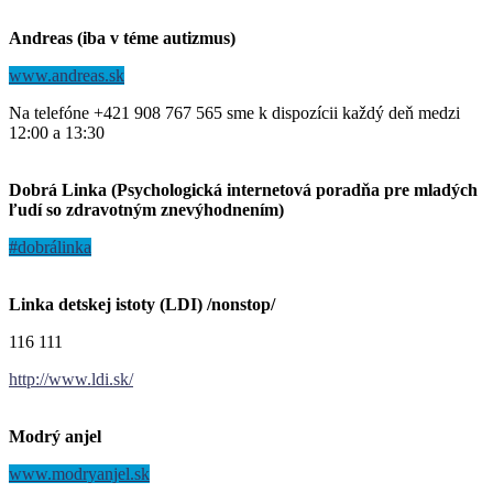
Andreas (iba v téme autizmus)
www.andreas.sk
Na telefóne +421 908 767 565 sme k dispozícii každý deň medzi
12:00 a 13:30
Dobrá Linka (Psychologická internetová poradňa pre mladých
ľudí so zdravotným znevýhodnením)
#dobrálinka
Linka detskej istoty (LDI) /nonstop/
116 111
http://www.ldi.sk/
Modrý anjel
www.modryanjel.sk