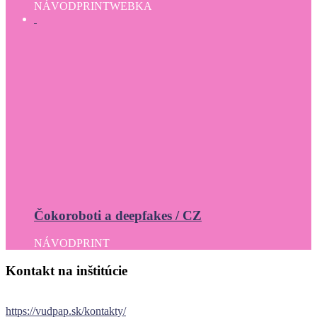
NÁVOD
PRINT
WEBKA
Čokoroboti a deepfakes / CZ
NÁVOD
PRINT
Kontakt
na
inštitúcie
https://vudpap.sk/kontakty/