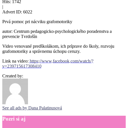
Hits:
1742
|
Advert ID:
6022
Prvá pomoc pri nácviku grafomotoriky
autor: Centrum pedagogicko-psychologického poradenstva a
prevencie Tvrdošín
Video venované predškolákom, ich príprave do školy, rozvoju
grafomotoriky a správnemu úchopu ceruzy.
Link na video:
https://www.facebook.com/watch/?
v=239715617308410
Created by:
See all ads by Dana Palatinusová
Pozri
si
aj