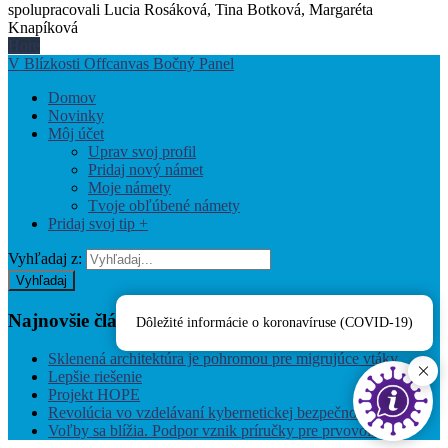
spolupracovali Lucia Rosáková, Tina Botková, Margaréta
Knapíková
Hore
V Blízkosti Offcanvas Bočný Panel
Domov
Novinky
Môj účet
Uprav svoj profil
Pridaj nový námet
Moje námety
Tvoje obľúbené námety
Pridaj svoj tip +
Vyhľadaj z:
Vyhľadaj
Najnovšie
články
Dôležité informácie o koronavíruse (COVID-19)
Sklenená architektúra je pohromou pre migrujúce vtáky
Lepšie riešenie
Projekt HOPE
Revolúcia vo vzdelávaní kybernetickej bezpečnosti
Voľby sa blížia. Podpor vznik príručky pre prvovoličov