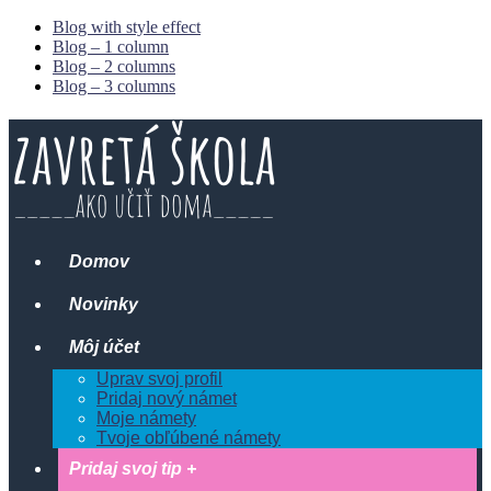
Blog with style effect
Blog – 1 column
Blog – 2 columns
Blog – 3 columns
Domov
Novinky
Môj účet
Uprav svoj profil
Pridaj nový námet
Moje námety
Tvoje obľúbené námety
Pridaj svoj tip +