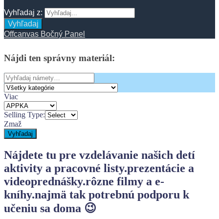
Vyhľadaj z:
Vyhľadaj
Offcanvas Bočný Panel
Nájdi
ten
správny
materiál:
Search
for:
Viac
Selling Type:
Zmaž
Vyhľadaj
Nájdete tu pre vzdelávanie našich detí
aktivity a pracovné listy.
prezentácie a
videoprednášky.
rôzne filmy a e-
kníhy.
najmä tak potrebnú podporu k
učeniu sa doma 😉