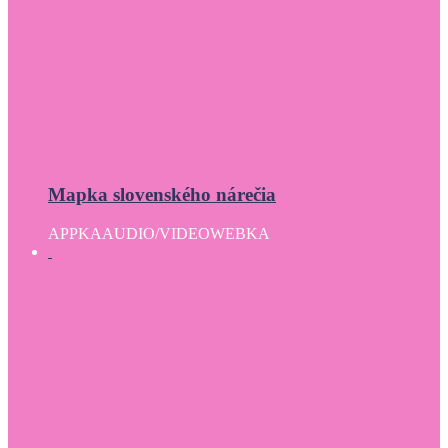
Mapka slovenského nárečia
APPKA
AUDIO/VIDEO
WEBKA