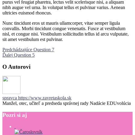
purus vel feugiat pharetra, lectus velit scelerisque nisi, a aliquam
nibh augue vel urna. In volutpat tellus et pulvinar varius. Aenean
ultricies euismod rhoncus.
Nunc tincidunt eros ut mauris ullamcorper, vitae semper ligula
convallis. Morbi tincidunt congue venenatis. Fusce at vestibulum
nisl, et congue nisi. Vestibulum sollicitudin tellus id arcu vulputate,
sit amet vestibulum est pulvinar.
Navigácia
Predchádzajúci
Predchádzajúce
Question 7
Ďalší
príspevok:
Ďalej
Question 5
v
príspevok:
článku
O Autorovi
spravca
https://www.zavretaskola.sk
Manžel, otec, učiteľ a predseda správnej rady Nadácie EDUvolúcia
Pozri
si
aj