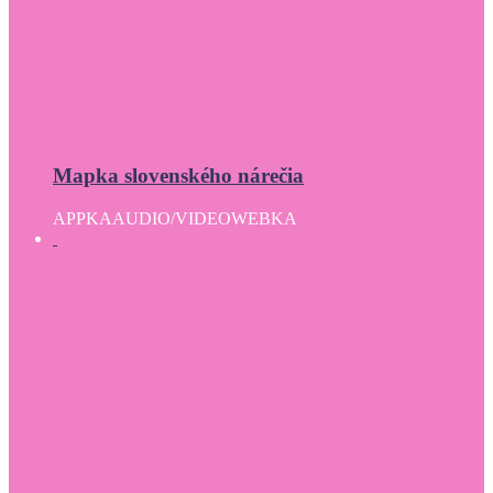
Mapka slovenského nárečia
APPKA
AUDIO/VIDEO
WEBKA