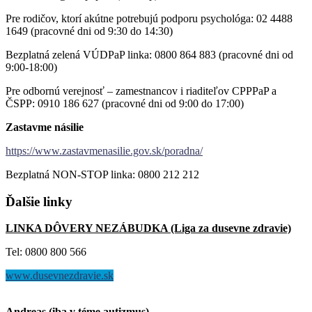
Pre rodičov, ktorí akútne potrebujú podporu psychológa: 02 4488
1649 (pracovné dni od 9:30 do 14:30)
Bezplatná zelená VÚDPaP linka: 0800 864 883 (pracovné dni od
9:00-18:00)
Pre odbornú verejnosť – zamestnancov i riaditeľov CPPPaP a
ČSPP: 0910 186 627 (pracovné dni od 9:00 do 17:00)
Zastavme násilie
https://www.zastavmenasilie.gov.sk/poradna/
Bezplatná NON-STOP linka: 0800 212 212
Ďalšie
linky
LINKA DÔVERY NEZÁBUDKA (Liga za dusevne zdravie)
Tel: 0800 800 566
www.dusevnezdravie.sk
Andreas (iba v téme autizmus)