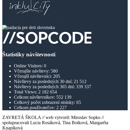
Štatistiky návštevnosti
Online Visitors:
0
Včerajšie návštevy:
580
Včerajší návštevníci:
205
Návštevy za posledných 30 dní:
21 512
Návštevy za posledných 365 dní:
339 337
Total Views:
2 182 654
Celkom návštevníkov:
552 139
Celkový počet zobrazení stránky:
65
Celkom používateľov:
2 227
ZAVRETÁ ŠKOLA // web vytvoril: Miroslav Sopko //
spolupracovali Lucia Rosáková, Tina Botková, Margaréta
Knapíková