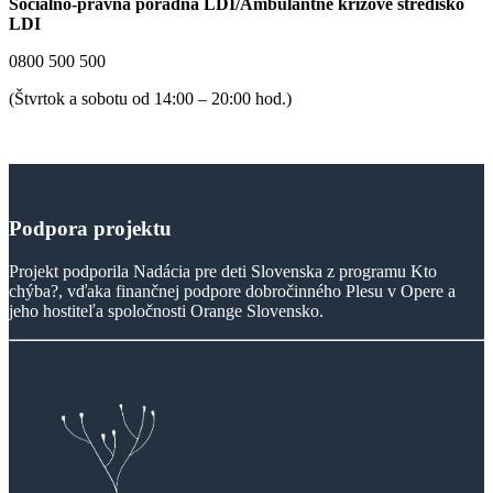
Sociálno-právna poradňa LDI/Ambulantné krízové stredisko
LDI
0800 500 500
(Štvrtok a sobotu od 14:00 – 20:00 hod.)
Podpora
projektu
Projekt podporila Nadácia pre deti Slovenska z programu Kto
chýba?, vďaka finančnej podpore dobročinného Plesu v Opere a
jeho hostiteľa spoločnosti Orange Slovensko.