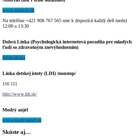
www.andreas.sk
Na telefóne +421 908 767 565 sme k dispozícii každý deň medzi
12:00 a 13:30
Dobrá Linka (Psychologická internetová poradňa pre mladých
ľudí so zdravotným znevýhodnením)
#dobrálinka
Linka detskej istoty (LDI) /nonstop/
116 111
http://www.ldi.sk/
Modrý anjel
www.modryanjel.sk
Skúste
aj…