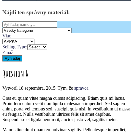
Nájdi
ten
správny
materiál:
Search
for:
Viac
Selling Type:
Zmaž
Vyhľadaj
Question 6
Vytvoril
18 septembra, 2015
|
Tým, že
spravca
Cras eu quam vitae magna cursus adipiscing. Etiam quis mi lacus.
Proin fermentum velit non ligula malesuada imperdiet. Sed sapien
enim, porta vel tempus sed, suscipit quis nisl. In vestibulum ut massa
eu feugiat. Nulla vestibulum ultrices felis sit amet dapibus.
Suspendisse et ligula hendrerit, auctor justo vel, sagittis metus.
Mauris tincidunt quam eu pulvinar sagittis. Pellentesque imperdiet,