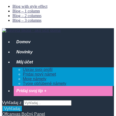
Blog with style effect
Blog – 1 column
Blog – 2 columns
Blog – 3 columns
Domov
Novinky
Môj účet
Uprav svoj profil
Pridaj nový námet
Moje námety
Tvoje obľúbené námety
Pridaj svoj tip +
Vyhľadaj z:
Vyhľadaj
Offcanvas Bočný Panel