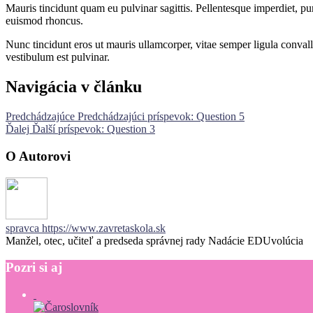
Mauris tincidunt quam eu pulvinar sagittis. Pellentesque imperdiet, puru
euismod rhoncus.
Nunc tincidunt eros ut mauris ullamcorper, vitae semper ligula convalli
vestibulum est pulvinar.
Navigácia v článku
Predchádzajúce
Predchádzajúci príspevok:
Question 5
Ďalej
Ďalší príspevok:
Question 3
O Autorovi
spravca
https://www.zavretaskola.sk
Manžel, otec, učiteľ a predseda správnej rady Nadácie EDUvolúcia
Pozri
si
aj