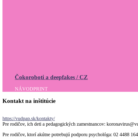
Čokoroboti a deepfakes / CZ
NÁVOD
PRINT
Kontakt
na
inštitúcie
https://vudpap.sk/kontakty/
Pre rodičov, ich deti a pedagogických zamestnancov: koronavirus@v
Pre rodičov, ktorí akútne potrebujú podporu psychológa: 02 4488 164