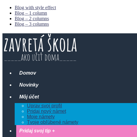
Blog with style effect
Blog – 1 column
Blog – 2 columns
Blog – 3 columns
Domov
Novinky
Môj účet
Uprav svoj profil
Pridaj nový námet
Moje námety
Tvoje obľúbené námety
Pridaj svoj tip +