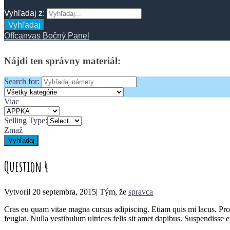
Vyhľadaj z:
Vyhľadaj
Offcanvas Bočný Panel
Nájdi
ten
správny
materiál:
Search for:
Viac
Selling Type:
Zmaž
Vyhľadaj
Question 4
Vytvoril
20 septembra, 2015
|
Tým, že
spravca
Cras eu quam vitae magna cursus adipiscing. Etiam quis mi lacus. Proi
feugiat. Nulla vestibulum ultrices felis sit amet dapibus. Suspendisse et 