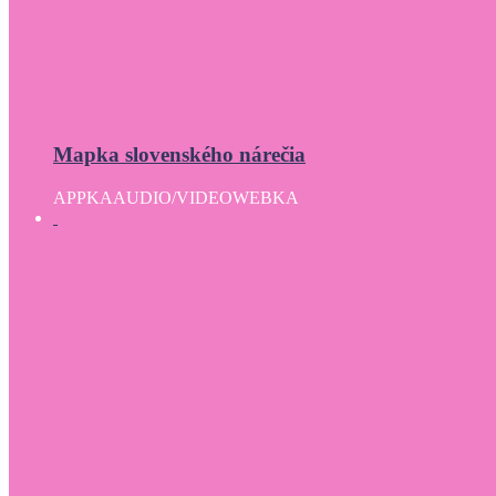
Mapka slovenského nárečia
APPKA
AUDIO/VIDEO
WEBKA