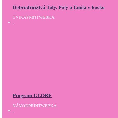
Dobrodružstvá Toly, Poly a Emila v kocke
CVIKA
PRINT
WEBKA
Program GLOBE
NÁVOD
PRINT
WEBKA