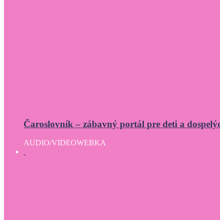
Čaroslovník – zábavný portál pre deti a dospelý
AUDIO/VIDEO
WEBKA