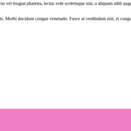
s vel feugiat pharetra, lectus velit scelerisque nisi, a aliquam nibh augu
s. Morbi tincidunt congue venenatis. Fusce at vestibulum nisl, et congue 