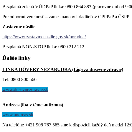
Bezplatná zelená VÚDPaP linka: 0800 864 883 (pracovné dni od 9:0
Pre odbornú verejnosť – zamestnancov i riaditeľov CPPPaP a ČSPP: 
Zastavme násilie
https://www.zastavmenasilie.gov.sk/poradna/
Bezplatná NON-STOP linka: 0800 212 212
Ďalšie
linky
LINKA DÔVERY NEZÁBUDKA (Liga za dusevne zdravie)
Tel: 0800 800 566
www.dusevnezdravie.sk
Andreas (iba v téme autizmus)
www.andreas.sk
Na telefóne +421 908 767 565 sme k dispozícii každý deň medzi 12: