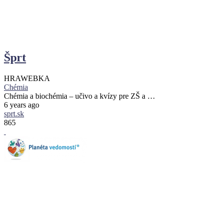
Šprt
HRA
WEBKA
Chémia
Chémia a biochémia – učivo a kvízy pre ZŠ a …
6 years ago
sprt.sk
865