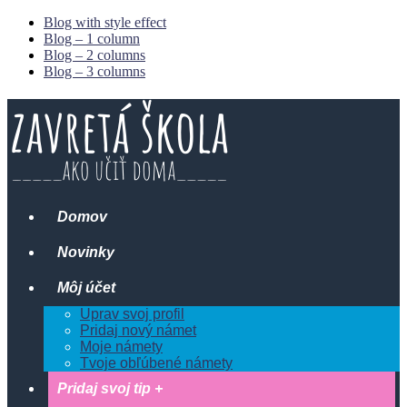
Blog with style effect
Blog – 1 column
Blog – 2 columns
Blog – 3 columns
Domov
Novinky
Môj účet
Uprav svoj profil
Pridaj nový námet
Moje námety
Tvoje obľúbené námety
Pridaj svoj tip +