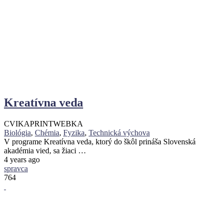
Kreatívna veda
CVIKA
PRINT
WEBKA
Biológia
,
Chémia
,
Fyzika
,
Technická výchova
V programe Kreatívna veda, ktorý do škôl prináša Slovenská
akadémia vied, sa žiaci …
4 years ago
spravca
764