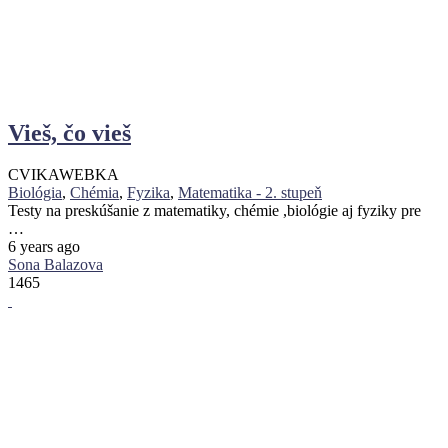
Vieš, čo vieš
CVIKA
WEBKA
Biológia
,
Chémia
,
Fyzika
,
Matematika - 2. stupeň
Testy na preskúšanie z matematiky, chémie ,biológie aj fyziky pre
…
6 years ago
Sona Balazova
1465