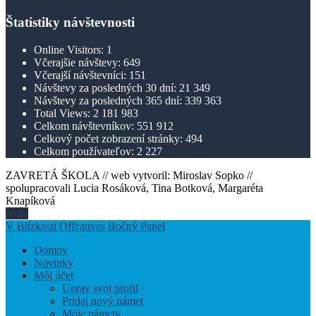
Štatistiky návštevnosti
Online Visitors:
1
Včerajšie návštevy:
649
Včerajší návštevníci:
151
Návštevy za posledných 30 dní:
21 349
Návštevy za posledných 365 dní:
339 363
Total Views:
2 181 983
Celkom návštevníkov:
551 912
Celkový počet zobrazení stránky:
494
Celkom používateľov:
2 227
ZAVRETÁ ŠKOLA // web vytvoril: Miroslav Sopko //
spolupracovali Lucia Rosáková, Tina Botková, Margaréta
Knapíková
Hore
V Blízkosti Offcanvas Bočný Panel
Domov
Novinky
Môj účet
Uprav svoj profil
Pridaj nový námet
Moje námety