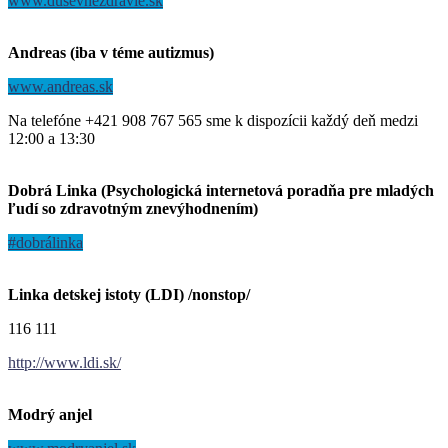
www.dusevnezdravie.sk
Andreas (iba v téme autizmus)
www.andreas.sk
Na telefóne +421 908 767 565 sme k dispozícii každý deň medzi
12:00 a 13:30
Dobrá Linka (Psychologická internetová poradňa pre mladých
ľudí so zdravotným znevýhodnením)
#dobrálinka
Linka detskej istoty (LDI) /nonstop/
116 111
http://www.ldi.sk/
Modrý anjel