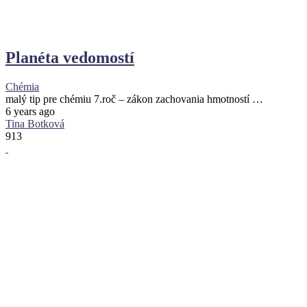
Planéta vedomostí
Chémia
malý tip pre chémiu 7.roč – zákon zachovania hmotností …
6 years ago
Tina Botková
913