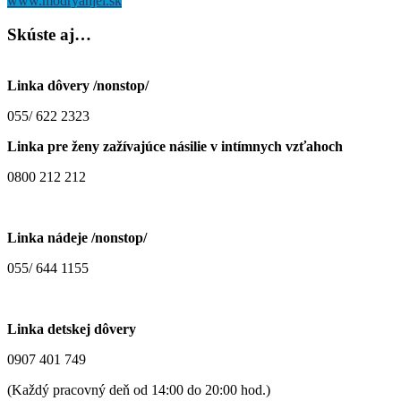
www.modryanjel.sk
Skúste
aj…
Linka dôvery /nonstop/
055/ 622 2323
Linka pre ženy zažívajúce násilie v intímnych vzťahoch
0800 212 212
Linka nádeje /nonstop/
055/ 644 1155
Linka detskej dôvery
0907 401 749
(Každý pracovný deň od 14:00 do 20:00 hod.)