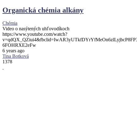
Organická chémia alkány
Chémia
Video o nasýtených uhľovodíkoch
https://www.youtube.com/watch?
v=qdQX_QZiui4&fbclid=IwAR3yUTkfDYrYfMeOn6zlLyjbcP8F
6FOHRXE2eFw
6 years ago
Tina Botková
1378