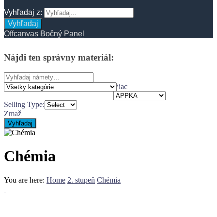
Vyhľadaj z:
Vyhľadaj
Offcanvas Bočný Panel
Nájdi
ten
správny
materiál:
Search
for:
Viac
Selling Type:
Zmaž
Vyhľadaj
Chémia
You are here:
Home
2. stupeň
Chémia