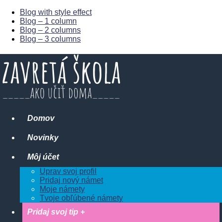
Blog with style effect
Blog – 1 column
Blog – 2 columns
Blog – 3 columns
Domov
Novinky
Môj účet
Uprav svoj profil
Pridaj nový námet
Moje námety
Tvoje obľúbené námety
Pridaj svoj tip +