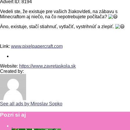
Advert ID:
8194
Vedeli ste, že existuje pre vašich žiakov/deti, na zábavu s
Minecraftom aj niečo, na čo nepotrebujete počítača?
Áno, existuje, stačí stiahnuť, vytlačiť, vystrihnúť a zlepiť.
Link:
www.pixelpapercraft.com
Website:
https://www.zavretaskola.sk
Created by:
See all ads by Miroslav Sopko
Pozri
si
aj