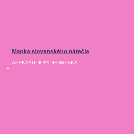
Mapka slovenského nárečia
APPKA
AUDIO/VIDEO
WEBKA