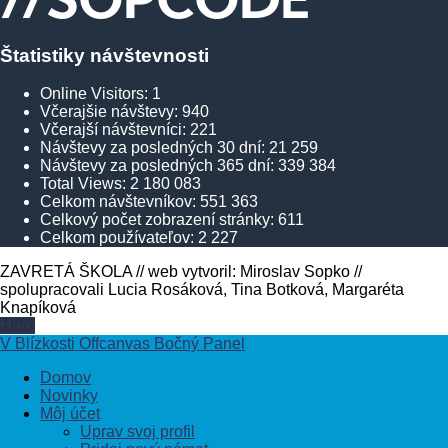
Štatistiky návštevnosti
Online Visitors:
1
Včerajšie návštevy:
940
Včerajší návštevníci:
221
Návštevy za posledných 30 dní:
21 259
Návštevy za posledných 365 dní:
339 384
Total Views:
2 180 083
Celkom návštevníkov:
551 363
Celkový počet zobrazení stránky:
611
Celkom používateľov:
2 227
ZAVRETÁ ŠKOLA // web vytvoril: Miroslav Sopko //
spolupracovali Lucia Rosáková, Tina Botková, Margaréta
Knapíková
Hore
V Blízkosti Offcanvas Bočný Panel
Domov
Novinky
Môj účet
Uprav svoj profil