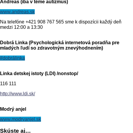
Andreas (iba v téme autizmus)
www.andreas.sk
Na telefóne +421 908 767 565 sme k dispozícii každý deň
medzi 12:00 a 13:30
Dobrá Linka (Psychologická internetová poradňa pre
mladých ľudí so zdravotným znevýhodnením)
#dobrálinka
Linka detskej istoty (LDI) /nonstop/
116 111
http://www.ldi.sk/
Modrý anjel
www.modryanjel.sk
Skúste
aj…