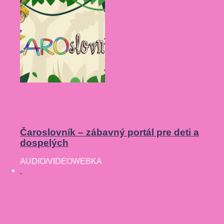
Čaroslovník – zábavný portál pre deti a
dospelých
AUDIO/VIDEO
WEBKA