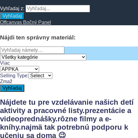
Vyhľadaj z:
Vyhľadaj
Offcanvas Bočný Panel
Nájdi
ten
správny
materiál:
Search
for:
Viac
Selling Type:
Zmaž
Vyhľadaj
Nájdete tu pre vzdelávanie našich detí
aktivity a pracovné listy.
prezentácie a
videoprednášky.
rôzne filmy a e-
kníhy.
najmä tak potrebnú podporu k
učeniu sa doma 😉