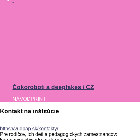
Čokoroboti a deepfakes / CZ
NÁVOD
PRINT
Kontakt
na
inštitúcie
https://vudpap.sk/kontakty/
Pre rodičov, ich deti a pedagogických zamestnancov:
koronavirus@vudpap.sk (nonstop)