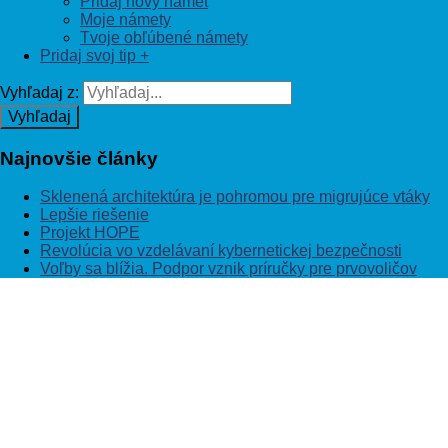
Pridaj nový námet
Moje námety
Tvoje obľúbené námety
Pridaj svoj tip +
Vyhľadaj z:
Vyhľadaj
Najnovšie
články
Sklenená architektúra je pohromou pre migrujúce vtáky
Lepšie riešenie
Projekt HOPE
Revolúcia vo vzdelávaní kybernetickej bezpečnosti
Voľby sa blížia. Podpor vznik príručky pre prvovoličov