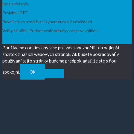
Lepšie riešenie
Projekt HOPE
Revolúcia vo vzdelávaní kybernetickej bezpečnosti
Voľby sa blížia. Podpor vznik príručky pre prvovoličov
Používame cookies aby sme pre vás zabezpečili ten najlepší
zážitok z našich webových stránok. Ak budete pokračovať v
používaní tejto stránky budeme predpokladať, že ste s ňou
spokojní.
Ok