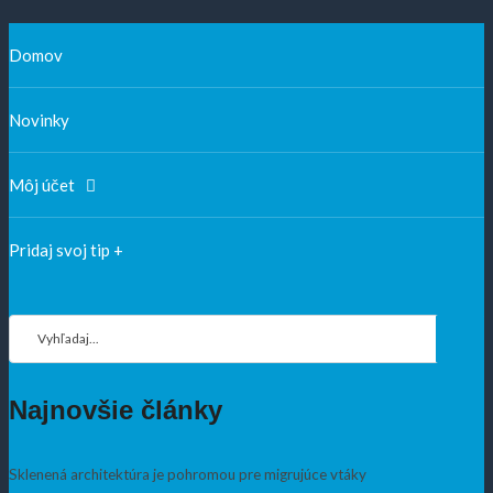
V
Domov
Blízkosti
Offcanvas
Bočný
Novinky
Panel
Môj účet
Pridaj svoj tip +
Vyhľadaj
z:
Vyhľ
Najnovšie
články
Sklenená architektúra je pohromou pre migrujúce vtáky