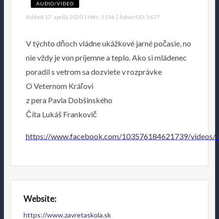
AUDIO/VIDEO
Added
17. apríla 2020
|
Hits:
1136
|
Advert ID:
5677
V týchto dňoch vládne ukážkové jarné počasie, no
nie vždy je von príjemne a teplo. Ako si mládenec
poradil s vetrom sa dozviete v rozprávke
O Veternom Kráľovi
z pera Pavla Dobšinského
Číta Lukáš Frankovič
https://www.facebook.com/103576184621739/videos
Website:
https://www.zavretaskola.sk