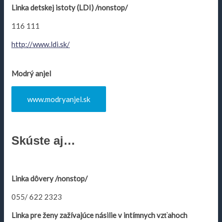
Linka detskej istoty (LDI) /nonstop/
116 111
http://www.ldi.sk/
Modrý anjel
www.modryanjel.sk
Skúste
aj…
Linka dôvery /nonstop/
055/ 622 2323
Linka pre ženy zažívajúce násilie v intímnych vzťahoch