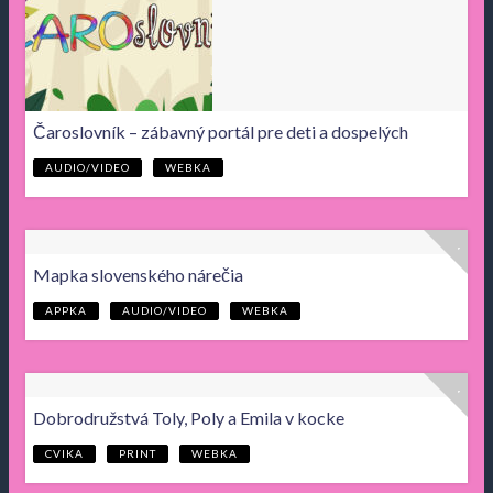
Čaroslovník – zábavný portál pre deti a dospelých
AUDIO/VIDEO
WEBKA
Mapka slovenského nárečia
APPKA
AUDIO/VIDEO
WEBKA
Dobrodružstvá Toly, Poly a Emila v kocke
CVIKA
PRINT
WEBKA