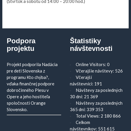
(Štvrtok a sobotu od 14:00 – 20:00 hod.)
Podpora
Štatistiky
projektu
návštevnosti
Projekt podporila Nadácia
Online Visitors:
0
pre deti Slovenska z
Včerajšie návštevy:
526
programu Kto chýba?,
Včerajší
vďaka finančnej podpore
návštevníci:
191
dobročinného Plesu v
Návštevy za posledných
Opere a jeho hostiteľa
30 dní:
21 369
spoločnosti Orange
Návštevy za posledných
Slovensko.
365 dní:
339 353
Total Views:
2 180 866
Celkom
návštevníkov:
551 615