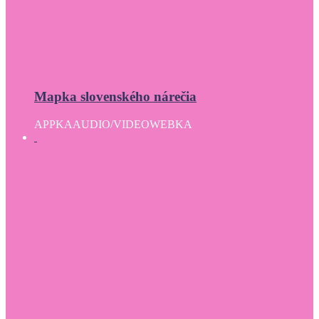
Mapka slovenského nárečia
APPKA
AUDIO/VIDEO
WEBKA