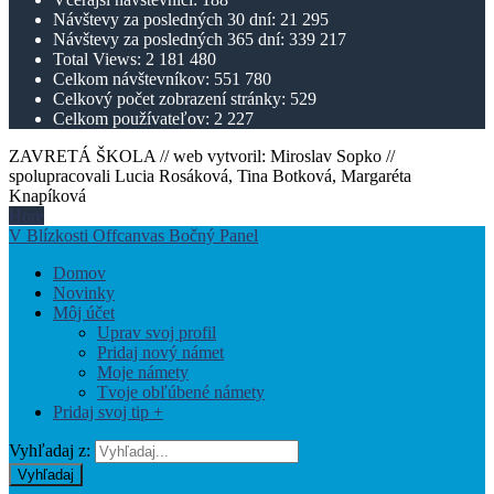
Návštevy za posledných 30 dní:
21 295
Návštevy za posledných 365 dní:
339 217
Total Views:
2 181 480
Celkom návštevníkov:
551 780
Celkový počet zobrazení stránky:
529
Celkom používateľov:
2 227
ZAVRETÁ ŠKOLA // web vytvoril: Miroslav Sopko //
spolupracovali Lucia Rosáková, Tina Botková, Margaréta
Knapíková
Hore
V Blízkosti Offcanvas Bočný Panel
Domov
Novinky
Môj účet
Uprav svoj profil
Pridaj nový námet
Moje námety
Tvoje obľúbené námety
Pridaj svoj tip +
Vyhľadaj z:
Vyhľadaj