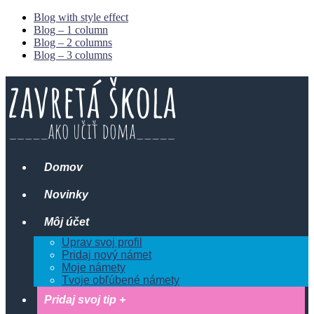
Blog with style effect
Blog – 1 column
Blog – 2 columns
Blog – 3 columns
Domov
Novinky
Môj účet
Uprav svoj profil
Pridaj nový námet
Moje námety
Tvoje obľúbené námety
Pridaj svoj tip +