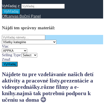
Vyhľadaj z:
Vyhľadaj
Offcanvas Bočný Panel
Nájdi
ten
správny
materiál:
Search
for:
Viac
Selling Type:
Zmaž
Vyhľadaj
Nájdete tu pre vzdelávanie našich detí
aktivity a pracovné listy.
prezentácie a
videoprednášky.
rôzne filmy a e-
kníhy.
najmä tak potrebnú podporu k
učeniu sa doma 😉