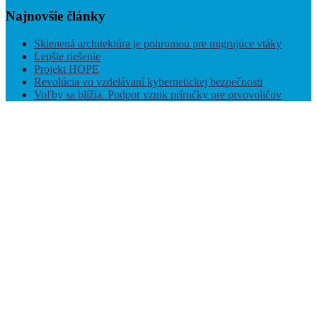
Najnovšie
články
Sklenená architektúra je pohromou pre migrujúce vtáky
Lepšie riešenie
Projekt HOPE
Revolúcia vo vzdelávaní kybernetickej bezpečnosti
Voľby sa blížia. Podpor vznik príručky pre prvovoličov