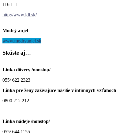
116 111
http://www.ldi.sk/
Modrý anjel
www.modryanjel.sk
Skúste
aj…
Linka dôvery /nonstop/
055/ 622 2323
Linka pre ženy zažívajúce násilie v intímnych vzťahoch
0800 212 212
Linka nádeje /nonstop/
055/ 644 1155