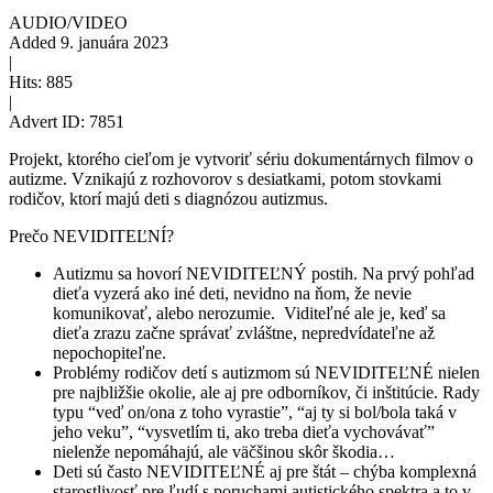
AUDIO/VIDEO
Added
9. januára 2023
|
Hits:
885
|
Advert ID:
7851
Projekt, ktorého cieľom je vytvoriť sériu dokumentárnych filmov o
autizme. Vznikajú z rozhovorov s desiatkami, potom stovkami
rodičov, ktorí majú deti s diagnózou autizmus.
Prečo NEVIDITEĽNÍ?
Autizmu sa hovorí NEVIDITEĽNÝ postih. Na prvý pohľad
dieťa vyzerá ako iné deti, nevidno na ňom, že nevie
komunikovať, alebo nerozumie. Viditeľné ale je, keď sa
dieťa zrazu začne správať zvláštne, nepredvídateľne až
nepochopiteľne.
Problémy rodičov detí s autizmom sú NEVIDITEĽNÉ nielen
pre najbližšie okolie, ale aj pre odborníkov, či inštitúcie. Rady
typu “veď on/ona z toho vyrastie”, “aj ty si bol/bola taká v
jeho veku”, “vysvetlím ti, ako treba dieťa vychovávať”
nielenže nepomáhajú, ale väčšinou skôr škodia…
Deti sú často NEVIDITEĽNÉ aj pre štát – chýba komplexná
starostlivosť pre ľudí s poruchami autistického spektra a to v