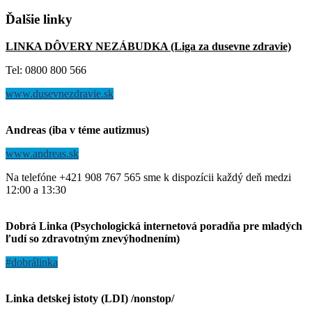
Ďalšie
linky
LINKA DÔVERY NEZÁBUDKA (Liga za dusevne zdravie)
Tel: 0800 800 566
www.dusevnezdravie.sk
Andreas (iba v téme autizmus)
www.andreas.sk
Na telefóne +421 908 767 565 sme k dispozícii každý deň medzi
12:00 a 13:30
Dobrá Linka (Psychologická internetová poradňa pre mladých
ľudí so zdravotným znevýhodnením)
#dobrálinka
Linka detskej istoty (LDI) /nonstop/