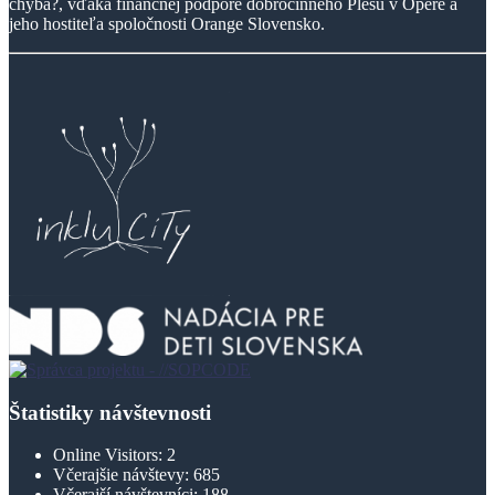
chýba?, vďaka finančnej podpore dobročinného Plesu v Opere a
jeho hostiteľa spoločnosti Orange Slovensko.
Štatistiky návštevnosti
Online Visitors:
2
Včerajšie návštevy:
685
Včerajší návštevníci:
188