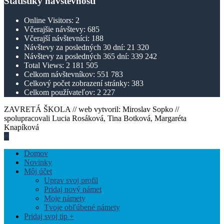
Štatistiky návštevnosti
Online Visitors:
2
Včerajšie návštevy:
685
Včerajší návštevníci:
188
Návštevy za posledných 30 dní:
21 320
Návštevy za posledných 365 dní:
339 242
Total Views:
2 181 505
Celkom návštevníkov:
551 783
Celkový počet zobrazení stránky:
383
Celkom používateľov:
2 227
ZAVRETÁ ŠKOLA // web vytvoril: Miroslav Sopko //
spolupracovali Lucia Rosáková, Tina Botková, Margaréta
Knapíková
Hore
V
Domov
Blízkosti
Novinky
Offcanvas
Môj účet
Bočný
Uprav svoj profil
Panel
Pridaj nový námet
Moje námety
Tvoje obľúbené námety
Pridaj svoj tip +