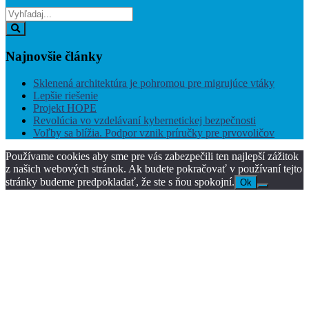
Vyhľadaj
z:
Vyhľadaj
Najnovšie
články
Sklenená architektúra je pohromou pre migrujúce vtáky
Lepšie riešenie
Projekt HOPE
Revolúcia vo vzdelávaní kybernetickej bezpečnosti
Voľby sa blížia. Podpor vznik príručky pre prvovoličov
Používame cookies aby sme pre vás zabezpečili ten najlepší zážitok
z našich webových stránok. Ak budete pokračovať v používaní tejto
stránky budeme predpokladať, že ste s ňou spokojní.
Ok