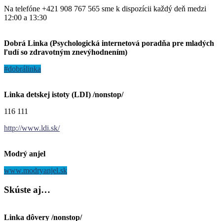
Na telefóne +421 908 767 565 sme k dispozícii každý deň medzi
12:00 a 13:30
Dobrá Linka (Psychologická internetová poradňa pre mladých
ľudí so zdravotným znevýhodnením)
#dobrálinka
Linka detskej istoty (LDI) /nonstop/
116 111
http://www.ldi.sk/
Modrý anjel
www.modryanjel.sk
Skúste
aj…
Linka dôvery /nonstop/