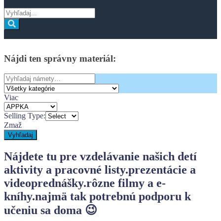
Vyhľadaj
z:
Vyhľadaj
Offcanvas
Bočný
Panel
Nájdi
ten
správny
materiál:
Search
for:
Viac
Selling Type:
Zmaž
Vyhľadaj
Nájdete tu pre vzdelávanie našich detí
aktivity a pracovné listy.
prezentácie a
videoprednášky.
rôzne filmy a e-
kníhy.
najmä tak potrebnú podporu k
učeniu sa doma 😉