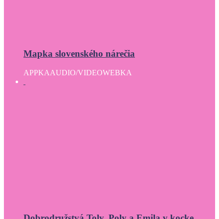
Mapka slovenského nárečia
APPKA
AUDIO/VIDEO
WEBKA
Dobrodružstvá Toly, Poly a Emila v kocke