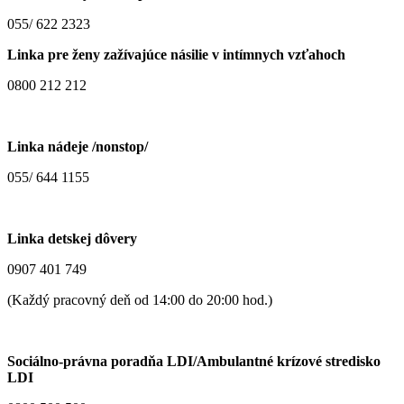
055/ 622 2323
Linka pre ženy zažívajúce násilie v intímnych vzťahoch
0800 212 212
Linka nádeje /nonstop/
055/ 644 1155
Linka detskej dôvery
0907 401 749
(Každý pracovný deň od 14:00 do 20:00 hod.)
Sociálno-právna poradňa LDI/Ambulantné krízové stredisko
LDI