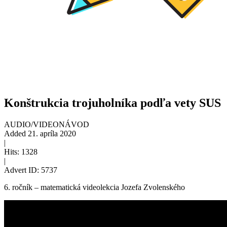
Konštrukcia trojuholníka podľa vety SUS
AUDIO/VIDEO
NÁVOD
Added
21. apríla 2020
|
Hits:
1328
|
Advert ID:
5737
6. ročník – matematická videolekcia Jozefa Zvolenského