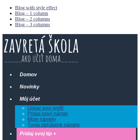
Blog with style effect
Blog – 1 column
Blog – 2 columns
Blog – 3 columns
Domov
Novinky
Môj účet
Uprav svoj profil
Pridaj nový námet
Moje námety
Tvoje obľúbené námety
Pridaj svoj tip +