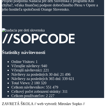
Projekt podporila Nadácia pre deti Slovenska z programu Kto
chýba?, vďaka finančnej podpore dobročinného Plesu v Opere a
jeho hostiteľa spoločnosti Orange Slovensko.
Štatistiky návštevnosti
Online Visitors:
1
Včerajšie návštevy:
940
Včerajší návštevníci:
221
Návštevy za posledných 30 dní:
21 496
Návštevy za posledných 365 dní:
339 621
Total Views:
2 180 320
Celkom návštevníkov:
551 479
Celkový počet zobrazení stránky:
311
Celkom používateľov:
2 227
ZAVRETÁ ŠKOLA // web vytvoril: Miroslav Sopko //