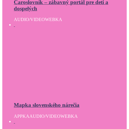
Čaroslovník – zábavný portál pre deti a
dospelých
AUDIO/VIDEO
WEBKA
Mapka slovenského nárečia
APPKA
AUDIO/VIDEO
WEBKA