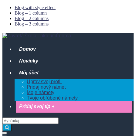
Blog with style effect
Blog – 1 column
Blog – 2 columns
Blog – 3 columns
Domov
Novinky
Môj účet
Uprav svoj profil
Pridaj nový námet
Moje námety
Tvoje obľúbené námety
Pridaj svoj tip +
Vyhľadaj
z:
Vyhľadaj
Offcanvas