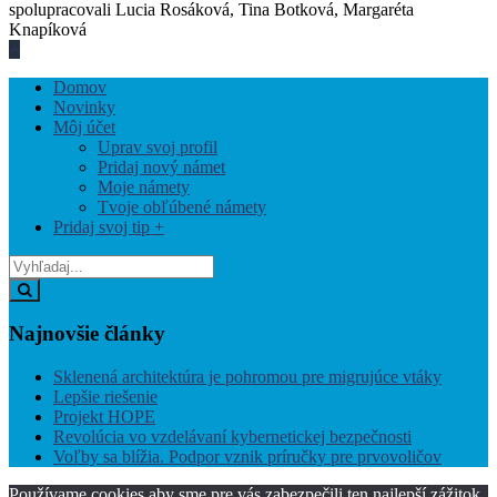
spolupracovali Lucia Rosáková, Tina Botková, Margaréta
Knapíková
Hore
V
Domov
Blízkosti
Novinky
Offcanvas
Môj účet
Bočný
Uprav svoj profil
Panel
Pridaj nový námet
Moje námety
Tvoje obľúbené námety
Pridaj svoj tip +
Vyhľadaj
z:
Vyhľadaj
Najnovšie
články
Sklenená architektúra je pohromou pre migrujúce vtáky
Lepšie riešenie
Projekt HOPE
Revolúcia vo vzdelávaní kybernetickej bezpečnosti
Voľby sa blížia. Podpor vznik príručky pre prvovoličov
Používame cookies aby sme pre vás zabezpečili ten najlepší zážitok