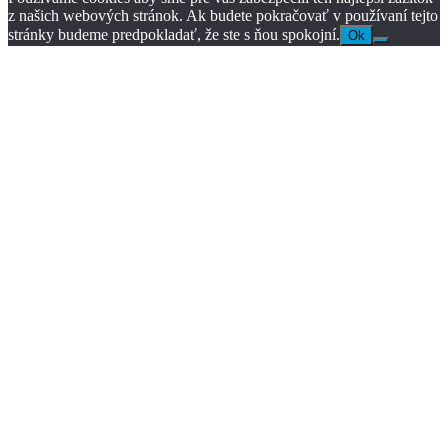
z našich webových stránok. Ak budete pokračovať v používaní tejto
stránky budeme predpokladať, že ste s ňou spokojní.
Ok