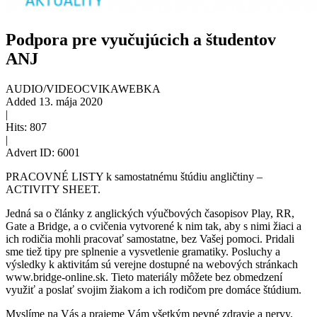
Podpora pre vyučujúcich a študentov
ANJ
AUDIO/VIDEO
CVIKA
WEBKA
Added
13. mája 2020
|
Hits:
807
|
Advert ID:
6001
PRACOVNÉ LISTY k samostatnému štúdiu angličtiny –
ACTIVITY SHEET.
Jedná sa o články z anglických výučbových časopisov Play, RR,
Gate a Bridge, a o cvičenia vytvorené k nim tak, aby s nimi žiaci a
ich rodičia mohli pracovať samostatne, bez Vašej pomoci. Pridali
sme tiež tipy pre splnenie a vysvetlenie gramatiky. Posluchy a
výsledky k aktivitám sú verejne dostupné na webových stránkach
www.bridge-online.sk. Tieto materiály môžete bez obmedzení
využiť a poslať svojim žiakom a ich rodičom pre domáce štúdium.
Myslíme na Vás a prajeme Vám všetkým pevné zdravie a nervy.