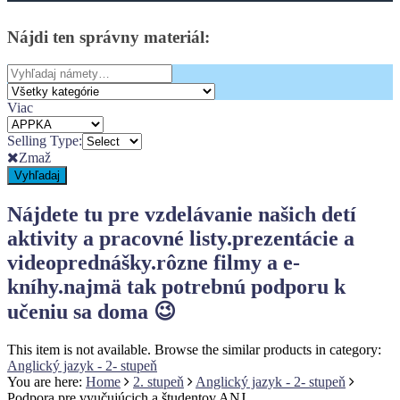
Bočný
Panel
Nájdi
ten
správny
materiál:
Search
for:
Viac
Selling Type:
Zmaž
Vyhľadaj
Nájdete tu pre vzdelávanie našich detí
aktivity a pracovné listy.
prezentácie a
videoprednášky.
rôzne filmy a e-
kníhy.
najmä tak potrebnú podporu k
učeniu sa doma 😉
This item is not available. Browse the similar products in category:
Anglický jazyk - 2- stupeň
You are here:
Home
2. stupeň
Anglický jazyk - 2- stupeň
Podpora pre vyučujúcich a študentov ANJ