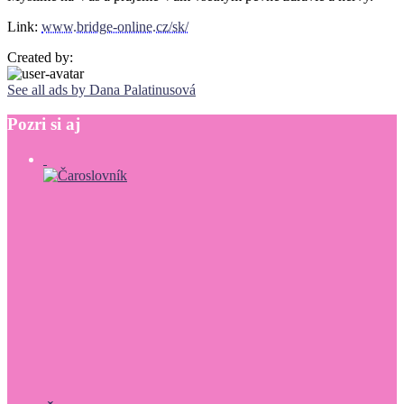
Link:
www.bridge-online.cz/sk/
Created by:
See all ads by Dana Palatinusová
Pozri
si
aj