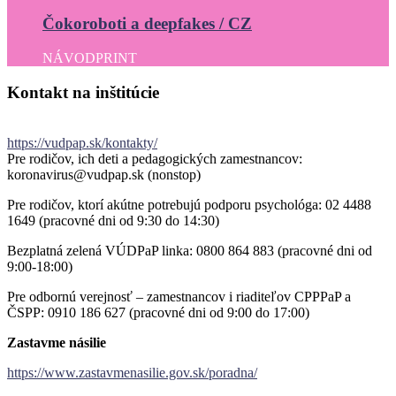
Čokoroboti a deepfakes / CZ
NÁVOD
PRINT
Kontakt
na
inštitúcie
https://vudpap.sk/kontakty/
Pre rodičov, ich deti a pedagogických zamestnancov:
koronavirus@vudpap.sk (nonstop)
Pre rodičov, ktorí akútne potrebujú podporu psychológa: 02 4488
1649 (pracovné dni od 9:30 do 14:30)
Bezplatná zelená VÚDPaP linka: 0800 864 883 (pracovné dni od
9:00-18:00)
Pre odbornú verejnosť – zamestnancov i riaditeľov CPPPaP a
ČSPP: 0910 186 627 (pracovné dni od 9:00 do 17:00)
Zastavme násilie
https://www.zastavmenasilie.gov.sk/poradna/