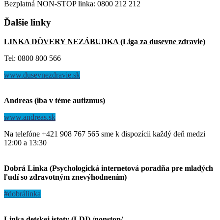
Bezplatná NON-STOP linka: 0800 212 212
Ďalšie
linky
LINKA DÔVERY NEZÁBUDKA (Liga za dusevne zdravie)
Tel: 0800 800 566
www.dusevnezdravie.sk
Andreas (iba v téme autizmus)
www.andreas.sk
Na telefóne +421 908 767 565 sme k dispozícii každý deň medzi
12:00 a 13:30
Dobrá Linka (Psychologická internetová poradňa pre mladých
ľudí so zdravotným znevýhodnením)
#dobrálinka
Linka detskej istoty (LDI) /nonstop/