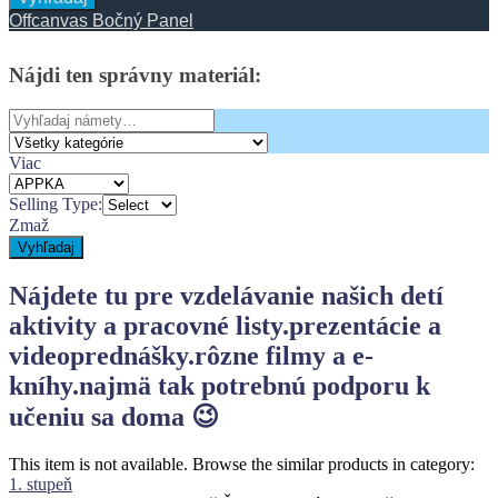
Offcanvas Bočný Panel
Nájdi
ten
správny
materiál:
Search
for:
Viac
Selling Type:
Zmaž
Vyhľadaj
Nájdete tu pre vzdelávanie našich detí
aktivity a pracovné listy.
prezentácie a
videoprednášky.
rôzne filmy a e-
kníhy.
najmä tak potrebnú podporu k
učeniu sa doma 😉
This item is not available. Browse the similar products in category:
1. stupeň