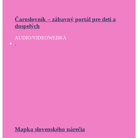
Čaroslovník – zábavný portál pre deti a
dospelých
AUDIO/VIDEO
WEBKA
Mapka slovenského nárečia