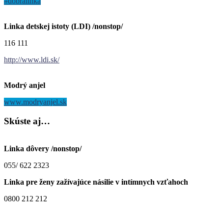
#dobrálinka
Linka detskej istoty (LDI) /nonstop/
116 111
http://www.ldi.sk/
Modrý anjel
www.modryanjel.sk
Skúste
aj…
Linka dôvery /nonstop/
055/ 622 2323
Linka pre ženy zažívajúce násilie v intímnych vzťahoch
0800 212 212