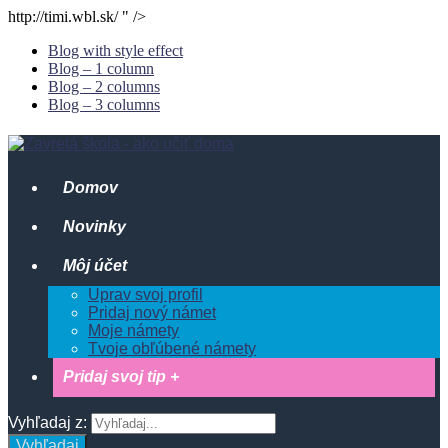
http://timi.wbl.sk/ " />
Blog with style effect
Blog – 1 column
Blog – 2 columns
Blog – 3 columns
Domov
Novinky
Môj účet
Uprav svoj profil
Pridaj nový námet
Moje námety
Tvoje obľúbené námety
Pridaj svoj tip +
Vyhľadaj z:
Vyhľadaj