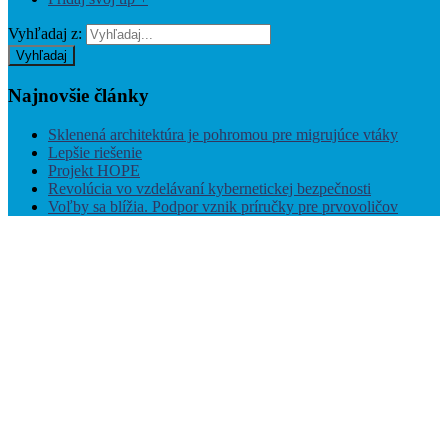
Vyhľadaj z:
Vyhľadaj
Najnovšie
články
Sklenená architektúra je pohromou pre migrujúce vtáky
Lepšie riešenie
Projekt HOPE
Revolúcia vo vzdelávaní kybernetickej bezpečnosti
Voľby sa blížia. Podpor vznik príručky pre prvovoličov