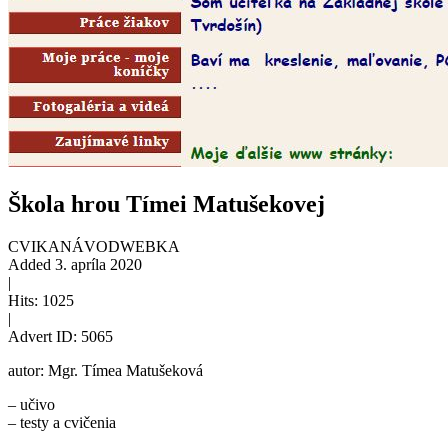
Škola hrou Tímei Matušekovej
CVIKA
NÁVOD
WEBKA
Added
3. apríla 2020
|
Hits:
1025
|
Advert ID:
5065
autor: Mgr. Tímea Matušeková
– učivo
– testy a cvičenia