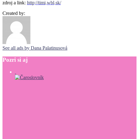
zdroj a link:
http://timi.wbl.sk/
Created by:
See all ads by Dana Palatinusová
Pozri
si
aj