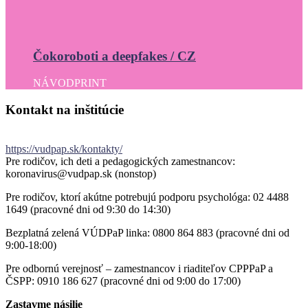
Čokoroboti a deepfakes / CZ
NÁVOD
PRINT
Kontakt
na
inštitúcie
https://vudpap.sk/kontakty/
Pre rodičov, ich deti a pedagogických zamestnancov:
koronavirus@vudpap.sk (nonstop)
Pre rodičov, ktorí akútne potrebujú podporu psychológa: 02 4488
1649 (pracovné dni od 9:30 do 14:30)
Bezplatná zelená VÚDPaP linka: 0800 864 883 (pracovné dni od
9:00-18:00)
Pre odbornú verejnosť – zamestnancov i riaditeľov CPPPaP a
ČSPP: 0910 186 627 (pracovné dni od 9:00 do 17:00)
Zastavme násilie