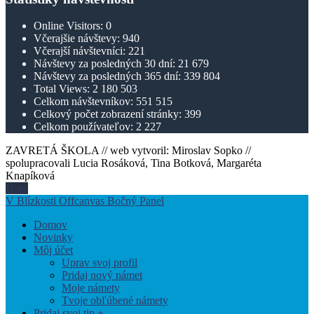
Online Visitors:
0
Včerajšie návštevy:
940
Včerajší návštevníci:
221
Návštevy za posledných 30 dní:
21 679
Návštevy za posledných 365 dní:
339 804
Total Views:
2 180 503
Celkom návštevníkov:
551 515
Celkový počet zobrazení stránky:
399
Celkom používateľov:
2 227
ZAVRETÁ ŠKOLA // web vytvoril: Miroslav Sopko //
spolupracovali Lucia Rosáková, Tina Botková, Margaréta
Knapíková
Hore
V Blízkosti Offcanvas Bočný Panel
Domov
Novinky
Môj účet
Uprav svoj profil
Pridaj nový námet
Moje námety
Tvoje obľúbené námety
Pridaj svoj tip +