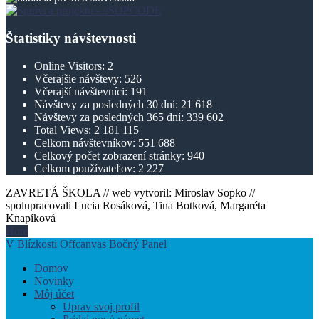
Štatistiky návštevnosti
Online Visitors:
2
Včerajšie návštevy:
526
Včerajší návštevníci:
191
Návštevy za posledných 30 dní:
21 618
Návštevy za posledných 365 dní:
339 602
Total Views:
2 181 115
Celkom návštevníkov:
551 688
Celkový počet zobrazení stránky:
940
Celkom používateľov:
2 227
ZAVRETÁ ŠKOLA // web vytvoril: Miroslav Sopko //
spolupracovali Lucia Rosáková, Tina Botková, Margaréta
Knapíková
Hore
V Blízkosti Offcanvas Bočný Panel
Domov
Novinky
Môj účet
Uprav svoj profil