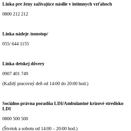
Linka pre ženy zažívajúce násilie v intímnych vzťahoch
0800 212 212
Linka nádeje /nonstop/
055/ 644 1155
Linka detskej dôvery
0907 401 749
(Každý pracovný deň od 14:00 do 20:00 hod.)
Sociálno-právna poradňa LDI/Ambulantné krízové stredisko
LDI
0800 500 500
(Štvrtok a sobotu od 14:00 – 20:00 hod.)