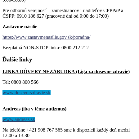
Pre odbornú verejnosť – zamestnancov i riaditeľov CPPPaP a
ČSPP: 0910 186 627 (pracovné dni od 9:00 do 17:00)
Zastavme násilie
https://www.zastavmenasilie.gov.sk/poradna/
Bezplatná NON-STOP linka: 0800 212 212
Ďalšie
linky
LINKA DÔVERY NEZÁBUDKA (Liga za dusevne zdravie)
Tel: 0800 800 566
www.dusevnezdravie.sk
Andreas (iba v téme autizmus)
www.andreas.sk
Na telefóne +421 908 767 565 sme k dispozícii každý deň medzi
12:00 a 13:30