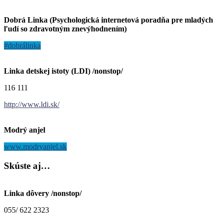
Dobrá Linka (Psychologická internetová poradňa pre mladých
ľudí so zdravotným znevýhodnením)
#dobrálinka
Linka detskej istoty (LDI) /nonstop/
116 111
http://www.ldi.sk/
Modrý anjel
www.modryanjel.sk
Skúste
aj…
Linka dôvery /nonstop/
055/ 622 2323