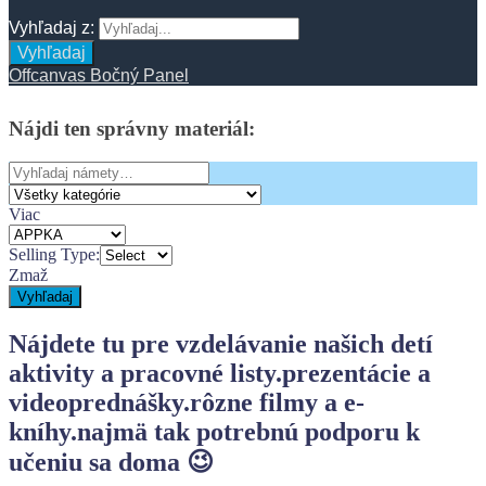
Vyhľadaj z:
Vyhľadaj
Offcanvas Bočný Panel
Nájdi
ten
správny
materiál:
Search
for:
Viac
Selling Type:
Zmaž
Vyhľadaj
Nájdete tu pre vzdelávanie našich detí
aktivity a pracovné listy.
prezentácie a
videoprednášky.
rôzne filmy a e-
kníhy.
najmä tak potrebnú podporu k
učeniu sa doma 😉