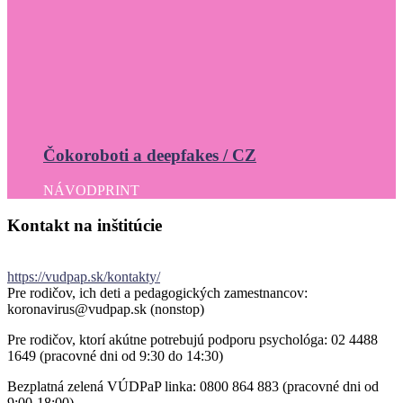
Čokoroboti a deepfakes / CZ
NÁVOD
PRINT
Kontakt
na
inštitúcie
https://vudpap.sk/kontakty/
Pre rodičov, ich deti a pedagogických zamestnancov:
koronavirus@vudpap.sk (nonstop)
Pre rodičov, ktorí akútne potrebujú podporu psychológa: 02 4488
1649 (pracovné dni od 9:30 do 14:30)
Bezplatná zelená VÚDPaP linka: 0800 864 883 (pracovné dni od
9:00-18:00)