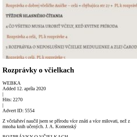
Rozprávky o včielkach
WEBKA
Added
12. apríla 2020
|
Hits:
2270
|
Advert ID:
5554
Z včelařství naučil jsem se přírodu více znáti a více milovati, než z
mnoha knih učených. J. A. Komenský
ROZPRÁVKY O VČIELKACH