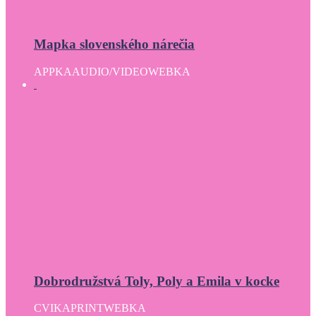
Mapka slovenského nárečia
APPKA
AUDIO/VIDEO
WEBKA
Dobrodružstvá Toly, Poly a Emila v kocke
CVIKA
PRINT
WEBKA