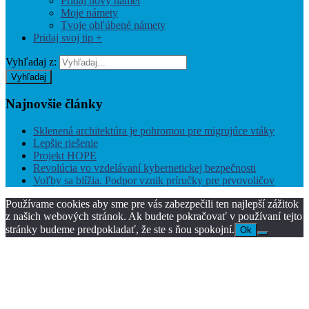
Pridaj nový námet
Moje námety
Tvoje obľúbené námety
Pridaj svoj tip +
Vyhľadaj z:
Vyhľadaj
Najnovšie
články
Sklenená architektúra je pohromou pre migrujúce vtáky
Lepšie riešenie
Projekt HOPE
Revolúcia vo vzdelávaní kybernetickej bezpečnosti
Voľby sa blížia. Podpor vznik príručky pre prvovoličov
Používame cookies aby sme pre vás zabezpečili ten najlepší zážitok
z našich webových stránok. Ak budete pokračovať v používaní tejto
stránky budeme predpokladať, že ste s ňou spokojní.
Ok