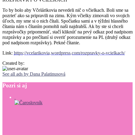
To by bolo aby Včelárikovia nevedeli nič o včielkach. Boli sme sa
pozrieť ako sa pripravili na zimu. Kým včielky zimovali vo svojich
úľoch, my sme si o nich čítali. Spočiatku sami a v týždni hlasného
čítania nám s čítaním pomohli naši najdrahší. Ak by ste si chceli
rozprávočky pripomenúť, stačí kliknúť na prvý odkaz pod nadpisom
rozprávky a po prečítaní si overiť porozumenie na PL (druhý odkaz
pod nadpisom rozprávky). Pekné čítanie.
Link:
https://vcelarikovia.wordpress.com/rozpravky-o-vcielkach/
Created by:
See all ads by Dana Palatinusová
Pozri
si
aj