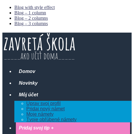
Blog with style effect
Blog – 1 column
Blog – 2 columns
Blog – 3 columns
Domov
Novinky
Môj účet
Uprav svoj profil
Pridaj nový námet
Moje námety
Tvoje obľúbené námety
Pridaj svoj tip +