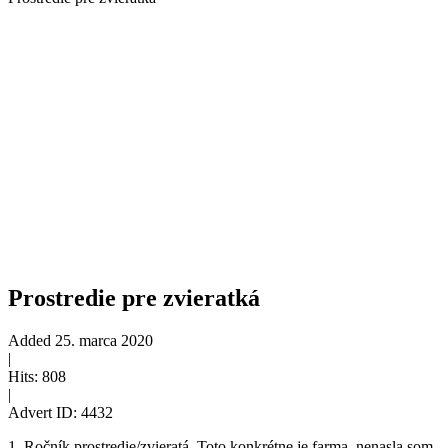
Prostredie pre zvieratká
Added
25. marca 2020
|
Hits:
808
|
Advert ID:
4432
1. Ročník prostredie/zvieratá. Toto konkrétne je farma, nenasla.som