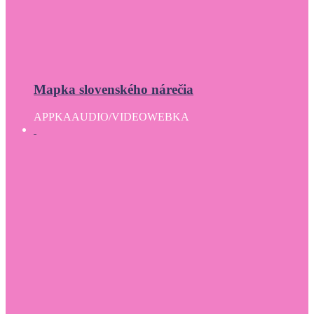
Mapka slovenského nárečia
APPKA
AUDIO/VIDEO
WEBKA