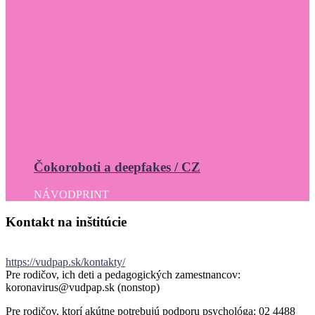
Čokoroboti a deepfakes / CZ
NÁVOD
PRINT
Kontakt
na
inštitúcie
https://vudpap.sk/kontakty/
Pre rodičov, ich deti a pedagogických zamestnancov:
koronavirus@vudpap.sk (nonstop)
Pre rodičov, ktorí akútne potrebujú podporu psychológa: 02 4488