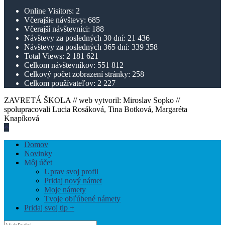
Online Visitors:
2
Včerajšie návštevy:
685
Včerajší návštevníci:
188
Návštevy za posledných 30 dní:
21 436
Návštevy za posledných 365 dní:
339 358
Total Views:
2 181 621
Celkom návštevníkov:
551 812
Celkový počet zobrazení stránky:
258
Celkom používateľov:
2 227
ZAVRETÁ ŠKOLA // web vytvoril: Miroslav Sopko //
spolupracovali Lucia Rosáková, Tina Botková, Margaréta
Knapíková
Hore
V
Domov
Blízkosti
Novinky
Offcanvas
Môj účet
Bočný
Uprav svoj profil
Panel
Pridaj nový námet
Moje námety
Tvoje obľúbené námety
Pridaj svoj tip +
Vyhľadaj