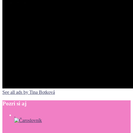
See all ads by Tina Botková
Pozri
si
aj