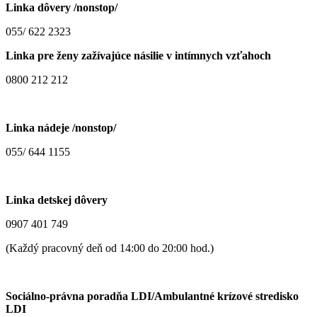
Linka dôvery /nonstop/
055/ 622 2323
Linka pre ženy zažívajúce násilie v intímnych vzťahoch
0800 212 212
Linka nádeje /nonstop/
055/ 644 1155
Linka detskej dôvery
0907 401 749
(Každý pracovný deň od 14:00 do 20:00 hod.)
Sociálno-právna poradňa LDI/Ambulantné krízové stredisko
LDI