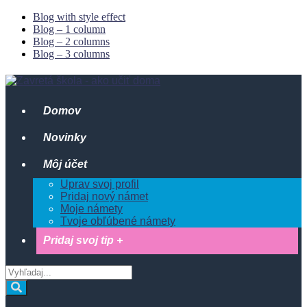
Blog with style effect
Blog – 1 column
Blog – 2 columns
Blog – 3 columns
Domov
Novinky
Môj účet
Uprav svoj profil
Pridaj nový námet
Moje námety
Tvoje obľúbené námety
Pridaj svoj tip +
Vyhľadaj
z:
Vyhľadaj
Offcanvas