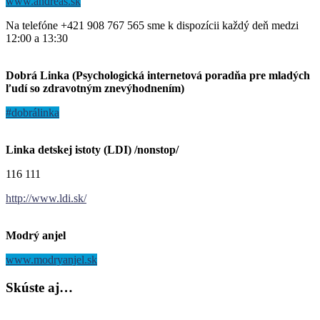
www.andreas.sk
Na telefóne +421 908 767 565 sme k dispozícii každý deň medzi
12:00 a 13:30
Dobrá Linka (Psychologická internetová poradňa pre mladých
ľudí so zdravotným znevýhodnením)
#dobrálinka
Linka detskej istoty (LDI) /nonstop/
116 111
http://www.ldi.sk/
Modrý anjel
www.modryanjel.sk
Skúste
aj…