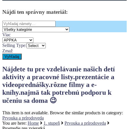
Bočný
Panel
Nájdi
ten
správny
materiál:
Search
for:
Viac
Selling Type:
Zmaž
Vyhľadaj
Nájdete tu pre vzdelávanie našich detí
aktivity a pracovné listy.
prezentácie a
videoprednášky.
rôzne filmy a e-
kníhy.
najmä tak potrebnú podporu k
učeniu sa doma 😉
This item is not available. Browse the similar products in category:
Prvouka a prírodoveda
You are here:
Home
1. stupeň
Prvouka a prírodoveda
Prostredie pre zvieratká