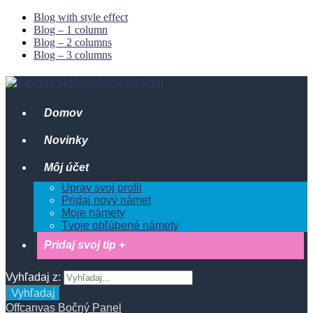
Blog with style effect
Blog – 1 column
Blog – 2 columns
Blog – 3 columns
Domov
Novinky
Môj účet
Uprav svoj profil
Pridaj nový námet
Moje námety
Tvoje obľúbené námety
Pridaj svoj tip +
Vyhľadaj z:
Vyhľadaj
Offcanvas Bočný Panel