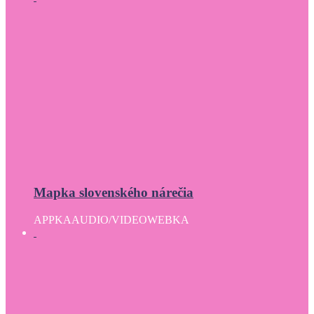
Mapka slovenského nárečia
APPKA
AUDIO/VIDEO
WEBKA