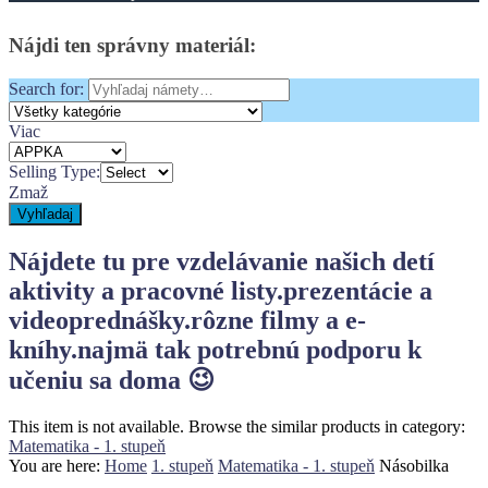
Nájdi
ten
správny
materiál:
Search for:
Viac
Selling Type:
Zmaž
Vyhľadaj
Nájdete tu pre vzdelávanie našich detí
aktivity a pracovné listy.
prezentácie a
videoprednášky.
rôzne filmy a e-
kníhy.
najmä tak potrebnú podporu k
učeniu sa doma 😉
This item is not available. Browse the similar products in category:
Matematika - 1. stupeň
You are here:
Home
1. stupeň
Matematika - 1. stupeň
Násobilka