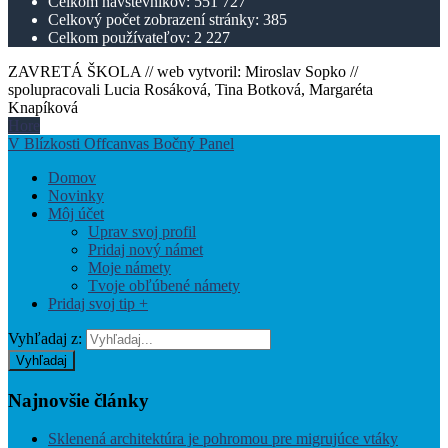
Celkom návštevníkov:
551 727
Celkový počet zobrazení stránky:
385
Celkom používateľov:
2 227
ZAVRETÁ ŠKOLA // web vytvoril: Miroslav Sopko //
spolupracovali Lucia Rosáková, Tina Botková, Margaréta
Knapíková
Hore
V Blízkosti Offcanvas Bočný Panel
Domov
Novinky
Môj účet
Uprav svoj profil
Pridaj nový námet
Moje námety
Tvoje obľúbené námety
Pridaj svoj tip +
Vyhľadaj z:
Vyhľadaj
Najnovšie
články
Sklenená architektúra je pohromou pre migrujúce vtáky