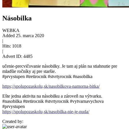
Násobilka
WEBKA
Added
25. marca 2020
|
Hits:
1018
|
Advert ID:
4485
učenie-precvičovanie násobilky. Je tam aj plán na stiahnutie pre
mladšie ročníky aj pre staršie.
#prvystupen #tretirocnik #stvrtyrocnik #nasobilka
https://spolupozaskolu.sk/nasobilkova-namorna-bitka/
Ešte jedna aktivita na násobilku a zároveň na výtvarku.
#nasobilka #tretirocnik #stvrtyrocnik #vytvarnavychova
#prvystupen
https://spolupozaskolu.sk/nasobilka-nie-je-nuda/
Created by: