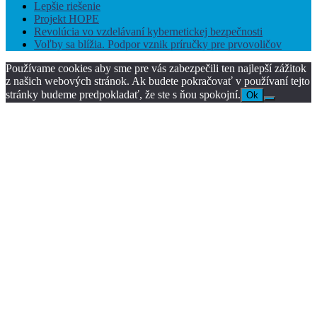
Lepšie riešenie
Projekt HOPE
Revolúcia vo vzdelávaní kybernetickej bezpečnosti
Voľby sa blížia. Podpor vznik príručky pre prvovoličov
Používame cookies aby sme pre vás zabezpečili ten najlepší zážitok
z našich webových stránok. Ak budete pokračovať v používaní tejto
stránky budeme predpokladať, že ste s ňou spokojní.
Ok