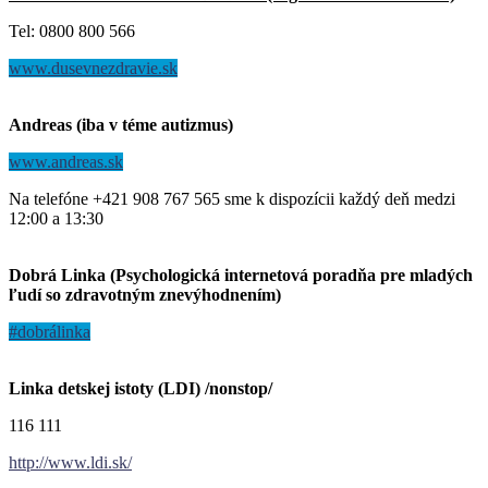
Tel: 0800 800 566
www.dusevnezdravie.sk
Andreas (iba v téme autizmus)
www.andreas.sk
Na telefóne +421 908 767 565 sme k dispozícii každý deň medzi
12:00 a 13:30
Dobrá Linka (Psychologická internetová poradňa pre mladých
ľudí so zdravotným znevýhodnením)
#dobrálinka
Linka detskej istoty (LDI) /nonstop/
116 111
http://www.ldi.sk/