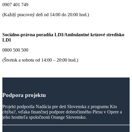
0907 401 749
(Každý pracovný deň od 14:00 do 20:00 hod.)
Sociálno-právna poradňa LDI/Ambulantné krízové stredisko
LDI
0800 500 500
(Štvrtok a sobotu od 14:00 – 20:00 hod.)
Podpora
projektu
Projekt podporila Nadácia pre deti Slovenska z programu Kto
chýba?, vďaka finančnej podpore dobročinného Plesu v Opere a
jeho hostiteľa spoločnosti Orange Slovensko.