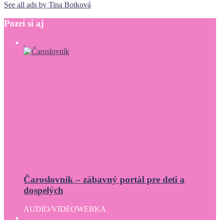
See all ads by Tina Botková
Pozri
si
aj
Čaroslovník – zábavný portál pre deti a
dospelých
AUDIO/VIDEO
WEBKA