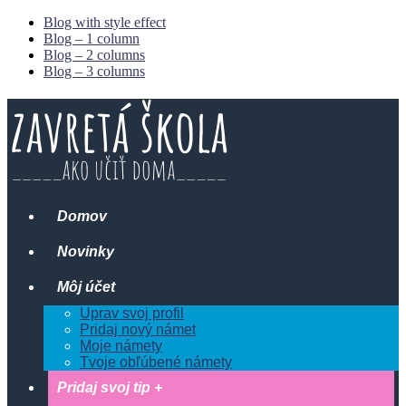
Blog with style effect
Blog – 1 column
Blog – 2 columns
Blog – 3 columns
Domov
Novinky
Môj účet
Uprav svoj profil
Pridaj nový námet
Moje námety
Tvoje obľúbené námety
Pridaj svoj tip +