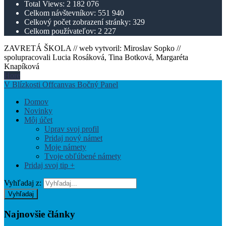
Total Views:
2 182 076
Celkom návštevníkov:
551 940
Celkový počet zobrazení stránky:
329
Celkom používateľov:
2 227
ZAVRETÁ ŠKOLA // web vytvoril: Miroslav Sopko //
spolupracovali Lucia Rosáková, Tina Botková, Margaréta
Knapíková
Hore
V Blízkosti Offcanvas Bočný Panel
Domov
Novinky
Môj účet
Uprav svoj profil
Pridaj nový námet
Moje námety
Tvoje obľúbené námety
Pridaj svoj tip +
Vyhľadaj z:
Vyhľadaj
Najnovšie
články