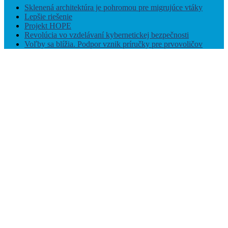
Sklenená architektúra je pohromou pre migrujúce vtáky
Lepšie riešenie
Projekt HOPE
Revolúcia vo vzdelávaní kybernetickej bezpečnosti
Voľby sa blížia. Podpor vznik príručky pre prvovoličov