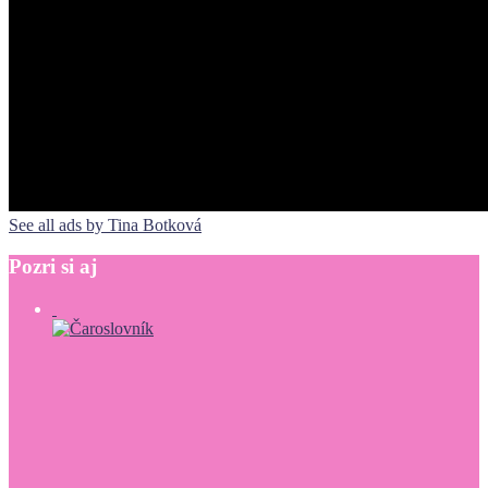
See all ads by Tina Botková
Pozri
si
aj