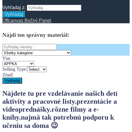
Vyhľadaj z:
Vyhľadaj
Offcanvas Bočný Panel
Nájdi
ten
správny
materiál:
Search
for:
Viac
Selling Type:
Zmaž
Vyhľadaj
Nájdete tu pre vzdelávanie našich detí
aktivity a pracovné listy.
prezentácie a
videoprednášky.
rôzne filmy a e-
kníhy.
najmä tak potrebnú podporu k
učeniu sa doma 😉