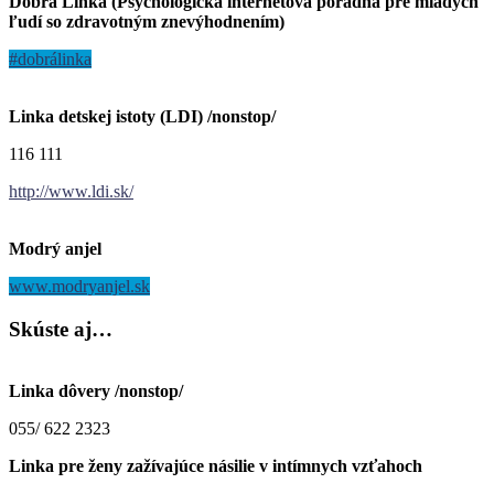
Dobrá Linka (Psychologická internetová poradňa pre mladých
ľudí so zdravotným znevýhodnením)
#dobrálinka
Linka detskej istoty (LDI) /nonstop/
116 111
http://www.ldi.sk/
Modrý anjel
www.modryanjel.sk
Skúste
aj…
Linka dôvery /nonstop/
055/ 622 2323
Linka pre ženy zažívajúce násilie v intímnych vzťahoch