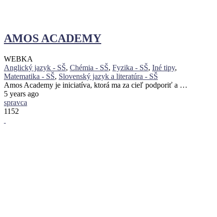
AMOS ACADEMY
WEBKA
Anglický jazyk - SŠ
,
Chémia - SŠ
,
Fyzika - SŠ
,
Iné tipy
,
Matematika - SŠ
,
Slovenský jazyk a literatúra - SŠ
Amos Academy je iniciatíva, ktorá ma za cieľ podporiť a …
5 years ago
spravca
1152