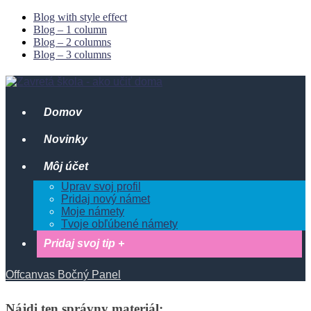
Blog with style effect
Blog – 1 column
Blog – 2 columns
Blog – 3 columns
Domov
Novinky
Môj účet
Uprav svoj profil
Pridaj nový námet
Moje námety
Tvoje obľúbené námety
Pridaj svoj tip +
Offcanvas Bočný Panel
Nájdi
ten
správny
materiál: