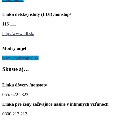
Linka detskej istoty (LDI) /nonstop/
116 111
http://www.ldi.sk/
Modrý anjel
www.modryanjel.sk
Skúste
aj…
Linka dôvery /nonstop/
055/ 622 2323
Linka pre ženy zažívajúce násilie v intímnych vzťahoch
0800 212 212