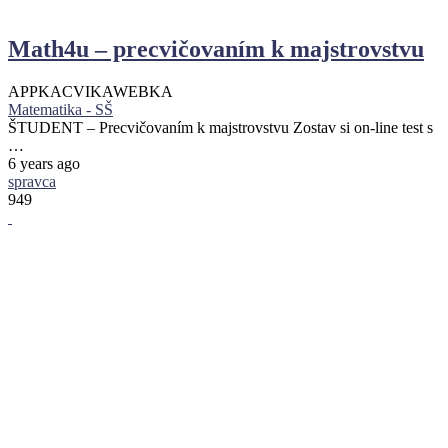
Math4u – precvičovaním k majstrovstvu
APPKA
CVIKA
WEBKA
Matematika - SŠ
ŠTUDENT – Precvičovaním k majstrovstvu Zostav si on-line test s
…
6 years ago
spravca
949