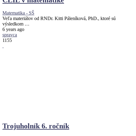
CLIL v matematike
Matematika - SŠ
Veľa materiálov od RNDr. Kitti Páleníková, PhD., ktoré sú
výsledkom …
6 years ago
spravca
1155
Trojuholník 6. ročník