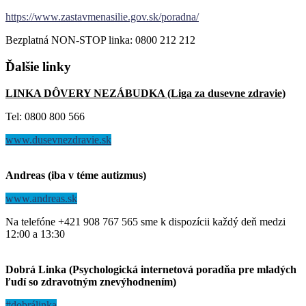
https://www.zastavmenasilie.gov.sk/poradna/
Bezplatná NON-STOP linka: 0800 212 212
Ďalšie
linky
LINKA DÔVERY NEZÁBUDKA (Liga za dusevne zdravie)
Tel: 0800 800 566
www.dusevnezdravie.sk
Andreas (iba v téme autizmus)
www.andreas.sk
Na telefóne +421 908 767 565 sme k dispozícii každý deň medzi
12:00 a 13:30
Dobrá Linka (Psychologická internetová poradňa pre mladých
ľudí so zdravotným znevýhodnením)
#dobrálinka