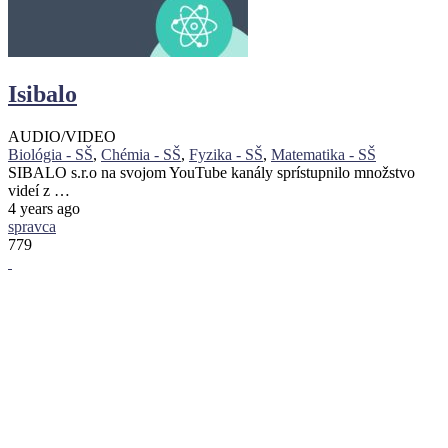
Isibalo
AUDIO/VIDEO
Biológia - SŠ
,
Chémia - SŠ
,
Fyzika - SŠ
,
Matematika - SŠ
SIBALO s.r.o na svojom YouTube kanály sprístupnilo množstvo
videí z …
4 years ago
spravca
779