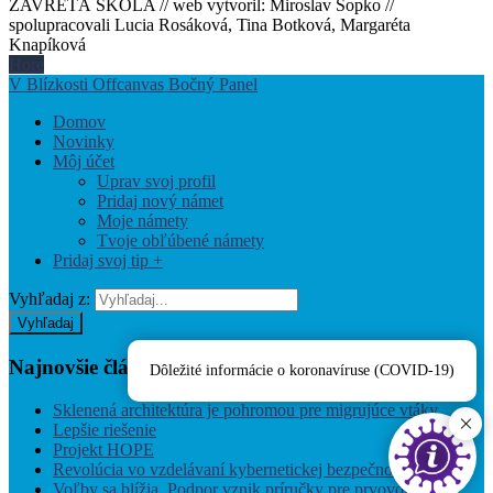
ZAVRETÁ ŠKOLA // web vytvoril: Miroslav Sopko //
spolupracovali Lucia Rosáková, Tina Botková, Margaréta
Knapíková
Hore
V Blízkosti Offcanvas Bočný Panel
Domov
Novinky
Môj účet
Uprav svoj profil
Pridaj nový námet
Moje námety
Tvoje obľúbené námety
Pridaj svoj tip +
Vyhľadaj z:
Vyhľadaj
Najnovšie
články
Dôležité informácie o koronavíruse (COVID-19)
Sklenená architektúra je pohromou pre migrujúce vtáky
Lepšie riešenie
Projekt HOPE
Revolúcia vo vzdelávaní kybernetickej bezpečnosti
Voľby sa blížia. Podpor vznik príručky pre prvovoličov